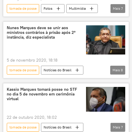
tomada de posse
Fotos
Multimídia
Mais
7
Washington
EUA
Joe Biden
presidente
Guarda Nacional
Nunes Marques deve se unir aos
ministros contrários à prisão após 2ª
militares
Donald Trump
instância, diz especialista
5 de novembro 2020, 18:18
tomada de posse
Notícias do Brasil
Mais
8
Notícias
Kassio Nunes Marques
posse
cerimônia de posse
prisão
Kassio Marques tomará posse no STF
no dia 5 de novembro em cerimônia
2ª instância
segunda instância
STF
virtual
22 de outubro 2020, 18:02
tomada de posse
Notícias do Brasil
Mais
7