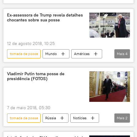
Notícias
Kassio Nunes Marques
sabatina
posse
cerimônia de posse
Ex-assessora de Trump revela detalhes
chocantes sobre sua posse
Luiz Fux
STF
12 de agosto 2018, 10:25
tomada de posse
Mundo
Américas
Mais
4
Notícias
Donald Trump
Casa Branca
EUA
Vladimir Putin toma posse de
presidência (FOTOS)
7 de maio 2018, 05:30
tomada de posse
Rússia
Notícias
Mais
2
Moscou
Vladimir Putin