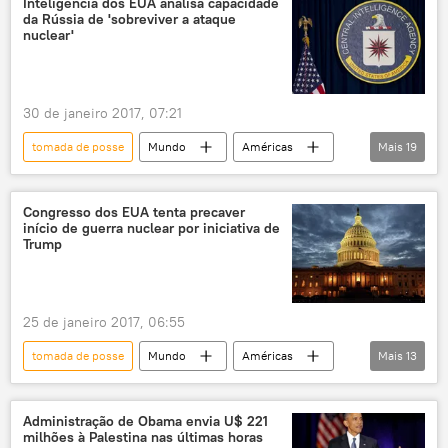
Inteligência dos EUA analisa capacidade
da Rússia de 'sobreviver a ataque
nuclear'
30 de janeiro 2017, 07:21
tomada de posse
Mundo
Américas
Mais
19
Notícias
Washington
Moscou
China
Donald Trump
Congresso dos EUA tenta precaver
início de guerra nuclear por iniciativa de
Dmitry Peskov
Trump
Inteligência Nacional dos EUA
Comando Estratégico dos EUA
25 de janeiro 2017, 06:55
Congresso dos EUA
tomada de posse
Mundo
Américas
Mais
13
Ministério das Relações Exteriores da Rússia
Notícias
Donald Trump
Partido Republicano
Partido Democrata
Congresso dos EUA
Partido Democrata
análise
ataque nuclear
Administração de Obama envia U$ 221
milhões à Palestina nas últimas horas
projeto de lei
restrição
desarmamento
armas nucleares