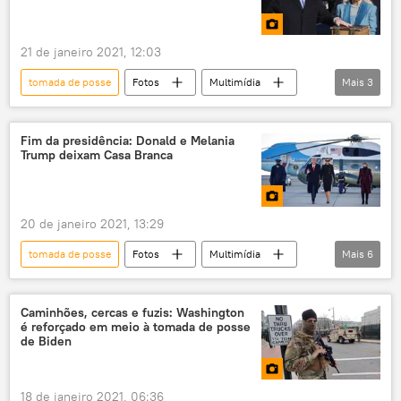
financiamento do terrorismo
grupos terroristas
ataque terrorista
21 de janeiro 2021, 12:03
Polícia Civil
tomada de posse
Fotos
Multimídia
Mais
3
Joe Biden
Bernie Sanders
cerimônia de posse
Fim da presidência: Donald e Melania
Trump deixam Casa Branca
20 de janeiro 2021, 13:29
tomada de posse
Fotos
Multimídia
Mais
6
Donald Trump
Joe Biden
Casa Branca
Melania Trump
Caminhões, cercas e fuzis: Washington
é reforçado em meio à tomada de posse
Washington
Capitólio
de Biden
18 de janeiro 2021, 06:36