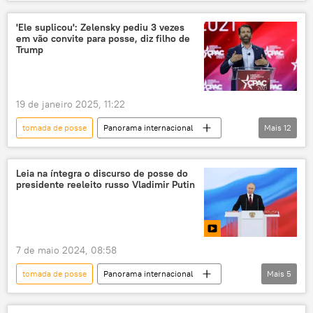
Américas
Rússia
Donald Trump
Estados Unidos
Federação da Rússia
'Ele suplicou': Zelensky pediu 3 vezes
em vão convite para posse, diz filho de
Telegram
Capitólio
posse
Trump
posse presidencial
cerimônia de posse
EUA
19 de janeiro 2025, 11:22
tomada de posse
Panorama internacional
Mais
12
Américas
Donald Trump
Vladimir Zelensky
Xi Jinping
Leia na íntegra o discurso de posse do
presidente reeleito russo Vladimir Putin
Estados Unidos
Flórida
Federação da Rússia
posse
posse presidencial
cerimônia de posse
7 de maio 2024, 08:58
EUA
Ucrânia
tomada de posse
Panorama internacional
Mais
5
posse presidencial
Vladimir Putin