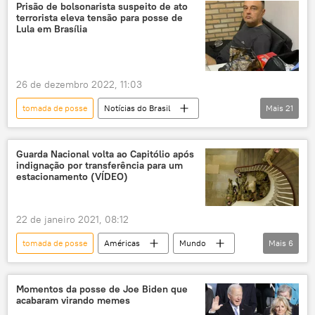
Rússia
discurso
Ocidente
Prisão de bolsonarista suspeito de ato
terrorista eleva tensão para posse de
Lula em Brasília
26 de dezembro 2022, 11:03
tomada de posse
Notícias do Brasil
Mais
21
Brasil
posse
cerimônia de posse
posse presidencial
Luiz Inácio Lula da Silva
Guarda Nacional volta ao Capitólio após
indignação por transferência para um
PT
Partido dos Trabalhadores (PT)
estacionamento (VÍDEO)
governo
governo federal
governo brasileiro
novo governo
22 de janeiro 2021, 08:12
Brasília
Polícia Federal (PF)
tomada de posse
Américas
Mundo
Mais
6
tensão política
América do Sul
Notícias
Guarda Nacional
polícia
América Latina
terrorismo
Capitólio
Washington
EUA
Momentos da posse de Joe Biden que
combate ao terrorismo
acabaram virando memes