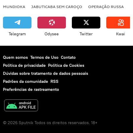
MUNDIOKA
JABUTICABA SEM CAROÇO
OPERAÇÃO RUSSA
I
Telegram
Odysee
Twitter
Kwai
Quem somos
Termos de Uso
Contato
Política de privacidade
Política de Cookies
Dúvidas sobre tratamento de dados pessoais
Padrões da comunidade
RSS
Preferências de rastreamento
© 2026 Sputnik Todos os direitos reservados. 18+