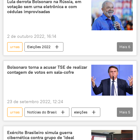
Lula derrota Bolsonaro na Rússia, em
votação sem urna eletrônica e com
cédulas improvisadas
2 de outubro 2022, 16:14
urnas
Eleições 2022
Mais
6
Luiz Inácio Lula da Silva
Jair Bolsonaro
política
eleição
Rússia
Bolsonaro torna a acusar TSE de realizar
contagem de votos em sala-cofre
Edward Snowden
23 de setembro 2022, 12:24
urnas
Notícias do Brasil
eleições
Mais
5
Jair Bolsonaro
TSE
Forças Armadas
voto impresso
Exército Brasileiro simula guerra
cibernética contra grupo de 'ideal