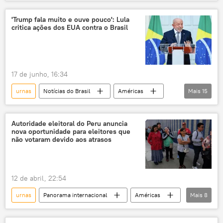
podcast
Brasil
jovens
TSE
eleições
juventude
'Trump fala muito e ouve pouco': Lula
critica ações dos EUA contra o Brasil
urna eletrônica
título de eleitor
voto
Tribunal Superior Eleitoral
17 de junho, 16:34
urnas
Notícias do Brasil
Américas
Mais
15
Donald Trump
Luiz Inácio Lula da Silva
Brasil
China
Estados Unidos
Autoridade eleitoral do Peru anuncia
nova oportunidade para eleitores que
G7
eleições 2026
EUA
não votaram devido aos atrasos
urna eletrônica
facções criminosas
grupos terroristas
organizações terroristas
12 de abril, 22:54
tarifas
comércio
geopolítica
urnas
Panorama internacional
Américas
Mais
8
eleições
eleições 2026
Peru