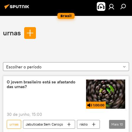
Brasil
urnas
Escolher o período
O jovem brasileiro está se afastando
das urnas?
1:00:00
30 de junho, 15:00
urnas
Jabuticaba Sem Caroço
rádio
Mais
10