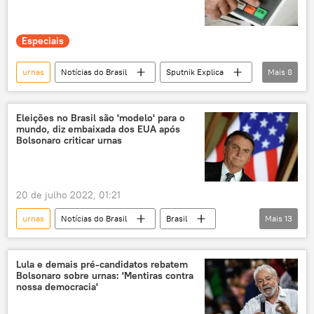
testes
militares
Ministério da Defesa
Notícias do Brasil
Especiais
urnas
Notícias do Brasil
Sputnik Explica
Mais
8
exclusiva
eleições
urna eletrônica
TSE
Brasil
sistema eleitoral
Eleições no Brasil são 'modelo' para o
mundo, diz embaixada dos EUA após
2022
Jair Bolsonaro
Bolsonaro criticar urnas
20 de julho 2022, 01:21
urnas
Notícias do Brasil
Brasil
Mais
13
política
eleições
Eleições 2022
governo Bolsonaro
Jair Bolsonaro
Lula e demais pré-candidatos rebatem
Bolsonaro sobre urnas: 'Mentiras contra
urna eletrônica
sistema eleitoral
nossa democracia'
EUA
Embaixada dos EUA