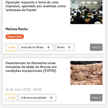
presidente
atraso
eleitores
Oposição requenta o tema do voto
impresso, apontado por analistas como
votação
boca de urna
'antessala da fraude'
Melissa Rocha
Especiais
urnas
Notícias do Brasil
Brasil
Mais
11
Jair Bolsonaro
Supremo Tribunal Federal (STF)
STF
Desenterram na Alemanha urnas
cinerárias da Idade do Bronze em
Código Eleitoral
eleições
condições excepcionais (FOTOS)
eleições 2026
fraude
fraude eleitoral
urna eletrônica
12 de maio 2025, 08:34
voto impresso
oposição
urnas
Ciência e sociedade
Mais
4
Idade de Bronze
Alemanha