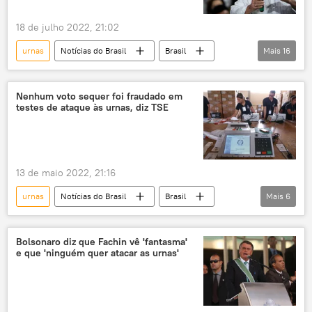
embaixadores
diplomatas
TSE
18 de julho 2022, 21:02
Supremo Tribunal Federal (STF)
urnas
Notícias do Brasil
Brasil
Mais
16
governo Bolsonaro
política
Jair Bolsonaro
Luiz Inácio Lula da Silva
Nenhum voto sequer foi fraudado em
testes de ataque às urnas, diz TSE
Ciro Gomes
Simone Tebet
Presidência da República
candidatos
urna eletrônica
embaixadores
TSE
13 de maio 2022, 21:16
eleições
STF
ministros
urnas
Notícias do Brasil
Brasil
Mais
6
críticas
declarações
urna eletrônica
eleições
processo eleitoral
TSE
tribunal
Bolsonaro diz que Fachin vê 'fantasma'
e que 'ninguém quer atacar as urnas'
testes