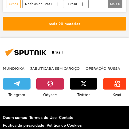
urnas
Notícias do Brasil
Brasil
Mais
6
eleições
presidente
presidência
Jair Bolsonaro
Luiz Inácio Lula da Silva
mais 20 matérias
TSE
Brasil
MUNDIOKA
JABUTICABA SEM CAROÇO
OPERAÇÃO RUSSA
I
Telegram
Odysee
Twitter
Kwai
Quem somos
Termos de Uso
Contato
Política de privacidade
Política de Cookies