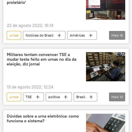
desinformação
proletário'
22 de agosto 2022, 16:14
urnas
Notícias do Brasil
Américas
Mais
18
Brasil
Exército
América do Sul
TSE
Tribunal Superior Eleitoral
Militares tentam convencer TSE a
mudar teste feito em urnas no dia da
exercício
exercício militar
eleição, diz jornal
defesa cibernética
ciberataque
crime cibernético
cibersegurança
13 de agosto 2022, 12:24
guerra cibernética
crimes cibernéticos
urnas
TSE
política
Brasil
Mais
10
cibercrime
ataque cibernético
Alexandre de Moraes
urna eletrônica
Eleições 2022
eleições
eleições
Eleições 2022
urna eletrônica
Dúvidas sobre a urna eletrônica: como
funciona o sistema?
governo Bolsonaro
Jair Bolsonaro