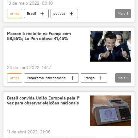
13 de maio 2022, 00:10
urnas
Brasil
política
Mais
6
urna eletrônica
eleições
Jair Bolsonaro
Edson Fachin
STF
Macron é reeleito na França com
58,55%; Le Pen obteve 41,45%
Notícias do Brasil
24 de abril 2022, 18:17
urnas
Panorama internacional
França
Mais
6
eleições
Emmanuel Macron
Marine Le Pen
presidente
Brasil convida União Europeia pela 1ª
vez para observar eleições nacionais
presidência
Europa
11 de abril 2022, 21:06