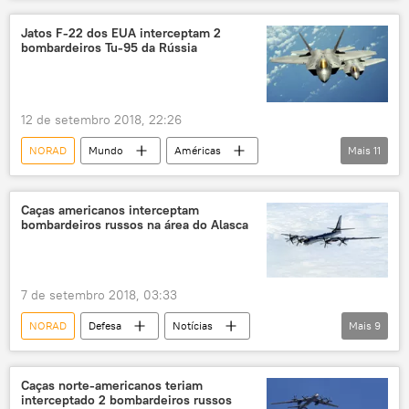
espaço aéreo
EUA
Rússia
Jatos F-22 dos EUA interceptam 2
bombardeiros Tu-95 da Rússia
12 de setembro 2018, 22:26
NORAD
Mundo
Américas
Mais
11
Notícias
Extremo Oriente da Rússia
Sergei Shoigu
Ministério da Defesa (Rússia)
Caças americanos interceptam
bombardeiros russos na área do Alasca
Tu-95MS
F-22
Su-35
Vostok 2018
exercícios militares
EUA
Rússia
7 de setembro 2018, 03:33
NORAD
Defesa
Notícias
Mais
9
Canadá
Alasca
oceano Ártico
Ministério da Defesa (Rússia)
Tu-95
Caças norte-americanos teriam
interceptado 2 bombardeiros russos
F-22
escolta
intercepção