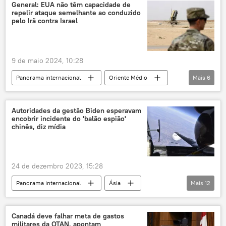
Alabama
Donald Trump
Colorado
General: EUA não têm capacidade de
repelir ataque semelhante ao conduzido
Congresso
NBC
pelo Irã contra Israel
Comando Militar do Sul
9 de maio 2024, 10:28
Panorama internacional
Oriente Médio
Mais
6
sistema de defesa antiaérea
EUA
ataque aéreo
mísseis balísticos
Irã
Autoridades da gestão Biden esperavam
encobrir incidente do 'balão espião'
Israel
chinês, diz mídia
24 de dezembro 2023, 15:28
Panorama internacional
Ásia
Mais
12
China
Américas
EUA
balão
meteorologia
Joe Biden
Canadá deve falhar meta de gastos
militares da OTAN, apontam