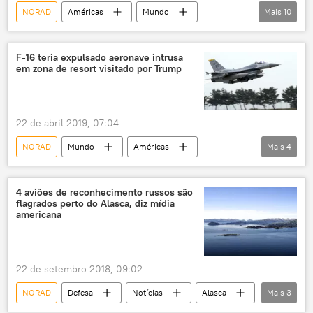
NORAD
Américas
Mundo
Mais
10
Notícias
Canadá
Alasca
Tu-95
F-22
CF-18
F-16 teria expulsado aeronave intrusa
em zona de resort visitado por Trump
interceptação
América do Norte
espaço aéreo
EUA
22 de abril 2019, 07:04
NORAD
Mundo
Américas
Mais
4
Notícias
Donald Trump
F-16
EUA
4 aviões de reconhecimento russos são
flagrados perto do Alasca, diz mídia
americana
22 de setembro 2018, 09:02
NORAD
Defesa
Notícias
Alasca
Mais
3