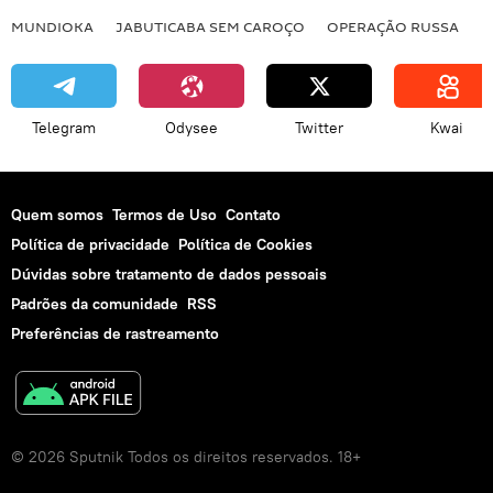
MUNDIOKA
JABUTICABA SEM CAROÇO
OPERAÇÃO RUSSA
I
Telegram
Odysee
Twitter
Kwai
Quem somos
Termos de Uso
Contato
Política de privacidade
Política de Cookies
Dúvidas sobre tratamento de dados pessoais
Padrões da comunidade
RSS
Preferências de rastreamento
© 2026 Sputnik Todos os direitos reservados. 18+