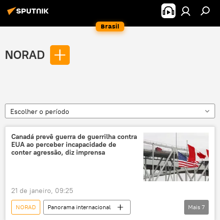
Brasil
NORAD
Escolher o período
Canadá prevê guerra de guerrilha contra
EUA ao perceber incapacidade de
conter agressão, diz imprensa
21 de janeiro, 09:25
NORAD
Panorama internacional
Mais
7