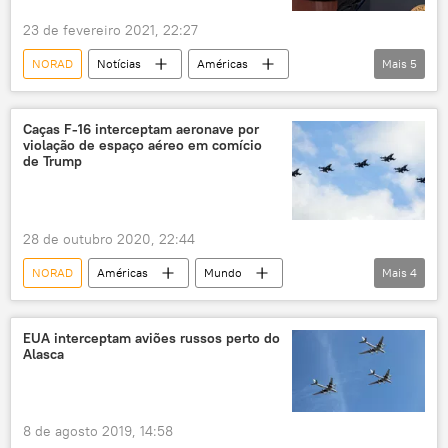
23 de fevereiro 2021, 22:27
NORAD
Notícias
Américas
Mais
5
Mundo
Joe Biden
Justin Trudeau
Canadá
EUA
Caças F-16 interceptam aeronave por
violação de espaço aéreo em comício
de Trump
28 de outubro 2020, 22:44
NORAD
Américas
Mundo
Mais
4
Notícias
F-16
Donald Trump
Arizona
EUA interceptam aviões russos perto do
Alasca
8 de agosto 2019, 14:58