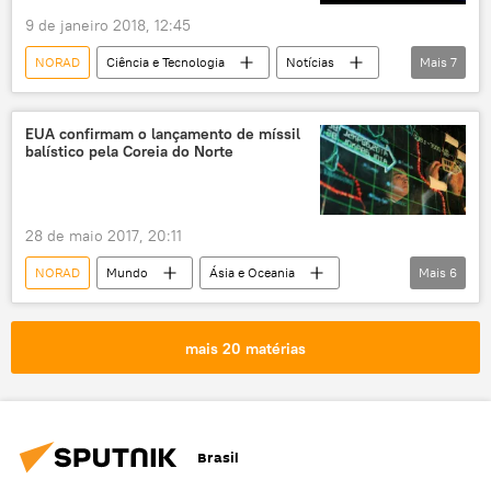
9 de janeiro 2018, 12:45
desenvolvimento
pesquisa
EUA
NORAD
Ciência e Tecnologia
Notícias
Mais
7
Rússia
Sociedade
RKK Energia
AngoSat-1
satélite
Espaço
comunicação
EUA confirmam o lançamento de míssil
balístico pela Coreia do Norte
órbita
28 de maio 2017, 20:11
NORAD
Mundo
Ásia e Oceania
Mais
6
Notícias
Coreia do Norte
mar do Japão
PACOM
mais 20 matérias
míssil balístico
EUA
Brasil