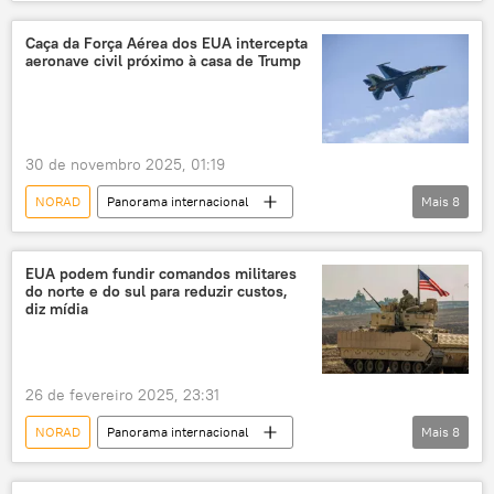
Donald Trump
Justin Trudeau
Canadá
Estados Unidos
Caça da Força Aérea dos EUA intercepta
aeronave civil próximo à casa de Trump
Forças Armadas
Defesa
guerrilha
30 de novembro 2025, 01:19
NORAD
Panorama internacional
Mais
8
Américas
Mundo
Defesa
Donald Trump
Estados Unidos
F-16
EUA podem fundir comandos militares
do norte e do sul para reduzir custos,
Força Aérea
Flórida
Mar-a-Lago
diz mídia
26 de fevereiro 2025, 23:31
NORAD
Panorama internacional
Mais
8
Américas
Defesa
Estados Unidos