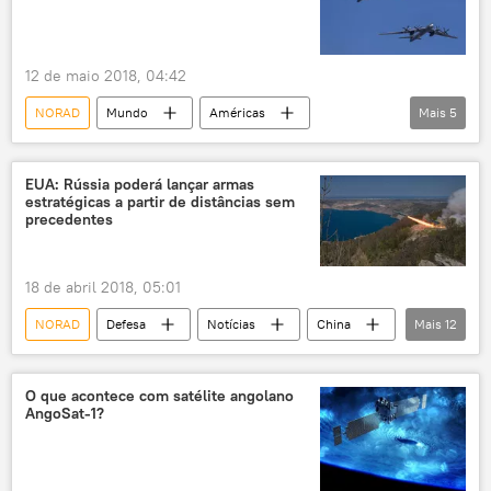
EUA
Rússia
12 de maio 2018, 04:42
NORAD
Mundo
Américas
Mais
5
Notícias
Alasca
intercepção
EUA
Rússia
EUA: Rússia poderá lançar armas
estratégicas a partir de distâncias sem
precedentes
18 de abril 2018, 05:01
NORAD
Defesa
Notícias
China
Mais
12
Coreia do Norte
John Hyten
Lori Robinson
STRATCOM
O que acontece com satélite angolano
AngoSat-1?
Comando Estratégico dos Estados Unidos
Subcomitê de Forças Estratégicas
armas hipersônicas
ameaça