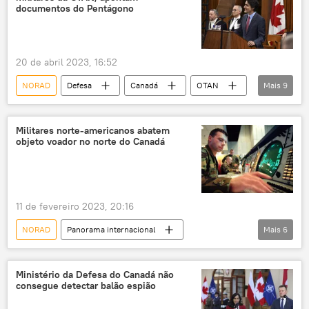
Mark Milley
Washington
Pequim
documentos do Pentágono
Congresso
Ministério das Relações Exteriores da China
20 de abril 2023, 16:52
NBC News
Casa Branca
NORAD
Defesa
Canadá
OTAN
Mais
9
Washington Post
The Washington Post
Jens Stoltenberg
Pentágono
Militares norte-americanos abatem
objeto voador no norte do Canadá
The Telegraph
Ministério da Defesa
F-35
Letônia
Ucrânia
11 de fevereiro 2023, 20:16
NORAD
Panorama internacional
Mais
6
Américas
balão
Canadá
EUA
Justin Trudeau
Joe Biden
Ministério da Defesa do Canadá não
consegue detectar balão espião
China