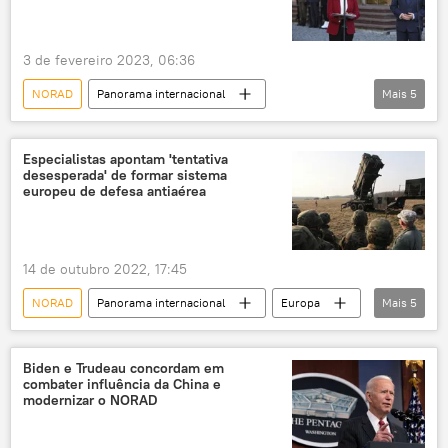
3 de fevereiro 2023, 06:36
NORAD
Panorama internacional
Mais
5
Pentágono
República da China
segurança
Estado Unidos
Canadá
Especialistas apontam 'tentativa
desesperada' de formar sistema
europeu de defesa antiaérea
14 de outubro 2022, 17:45
NORAD
Panorama internacional
Europa
Mais
5
OTAN
Alemanha
RT
EUA
Patriot
Biden e Trudeau concordam em
combater influência da China e
modernizar o NORAD