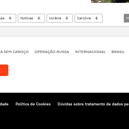
opa
Notícias
Ucrânia
Carcóvia
M
Hennadiy Kernes
Georgy Zhukov
o
comunismo
estátua
monumento
BA SEM CAROÇO
OPERAÇÃO RUSSA
INTERNACIONAL
BRASIL
idade
Política de Cookies
Dúvidas sobre tratamento de dados pe