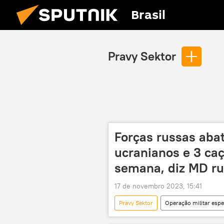
Brasil
Pravy Sektor
Forças russas ab
ucranianos e 3 c
semana, diz MD r
17 de novembro 2023, 15:41
Pravy Sektor
Operação militar espe
Ministério da Defesa (Rússia)