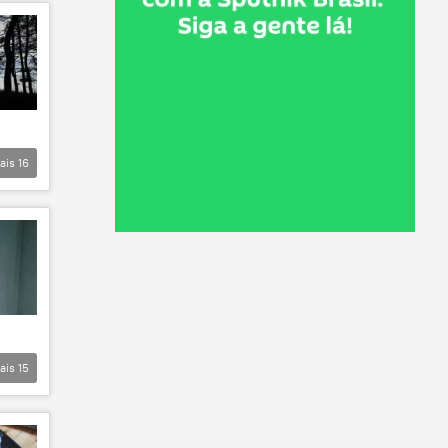
ais
16
ais
15