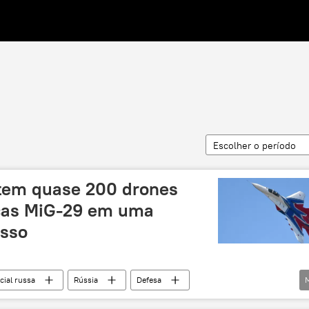
Escolher o período
atem quase 200 drones
aças MiG-29 em uma
usso
cial russa
Rússia
Defesa
Federação da Rússia
MiG-29