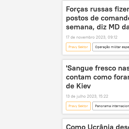
Forças russas fiz
postos de comando
semana, diz MD da
17 de novembro 2023, 09:12
Pravy Sektor
Operação militar espe
Forças Armadas da Rússia
Mi
Kherson
Zaporozhie
'Sangue fresco nas
Forças Armadas
Forças Arma
contam como foram
Força Aérea
Himars
de Kiev
13 de julho 2023, 15:22
Pravy Sektor
Panorama internacion
Vilnius
Lituânia
ON
Carcóvia
Serviço de Seguran
Como Ucrânia dese