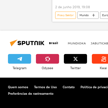
2 de junho 2019, 19:08
Pravy Sektor
Mundo
Eur
URSS
União Soviética
Corpus Nacional
extremism
extrema-direita
Brasil
MUNDIOKA
JABUTICA
Telegram
Odysee
Twitter
Kwai
Quem somos
Termos de Uso
Contato
Política de privac
Preferências de rastreamento