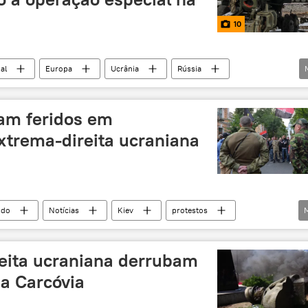
10
al
Europa
Ucrânia
Rússia
OTAN
Igor Konashenkov
Kherson
Igla
io da Defesa da Rússia
icam feridos em
xtrema-direita ucraniana
do
Notícias
Kiev
protestos
extremismo
ultranacionalismo
Ucrânia
reita ucraniana derrubam
na Carcóvia