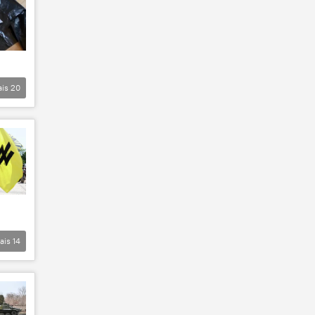
ais
20
ais
14