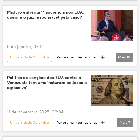
Ciência e Tecnologia
Sociedade
Groenlândia
degelo
Maduro enfrenta 1ª audiência nos EUA:
quem é o juiz responsável pelo caso?
aumento do nível do mar
mudanças climáticas
estudo
pesquisa
5 de janeiro, 07:12
Universidade Columbia
Panorama internacional
Mais
18
Américas
América do Sul
Venezuela
América Latina
Política de sanções dos EUA contra a
Venezuela tem uma 'natureza belicosa e
Nicolás Maduro
EUA
tribunal
agressiva'
justiça
Nova York
Estados Unidos
Alvin Hellerstein
Mundo
11 de novembro 2025, 03:34
Harvey Weinstein
Caracas
Shakira
Universidade Columbia
Panorama internacional
Mais
7
American Airlines
Hollywood
Américas
Barack Obama
Venezuela
política internacional