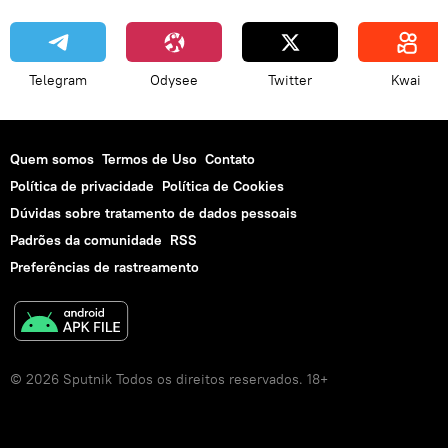
Banco Asiático de Investimento em Infraestrutura (AIIB)
BricLab
análise
desenvolvimento
Telegram
Odysee
Twitter
Kwai
cúpula
resultado
financiamento
criação
BRICS: organização do futuro
EUA
Rússia
Quem somos
Termos de Uso
Contato
Política de privacidade
Política de Cookies
Dúvidas sobre tratamento de dados pessoais
Padrões da comunidade
RSS
Preferências de rastreamento
© 2026 Sputnik Todos os direitos reservados. 18+