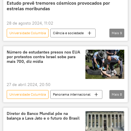
China
Estados Unidos
Estudo prevê tremores cósmicos provocados por
estrelas moribundas
Convenções de Genebra
Estatuto de Roma
28 de agosto 2024, 11:02
Universidade Columbia
Ciência e sociedade
Mais
9
Ciência e Tecnologia
Nova York
LIGO
Sol
estrelas
colapso
Número de estudantes presos nos EUA
por protestos contra Israel sobe para
buraco negro
Espaço
mais 700, diz mídia
exploração do espaço
27 de abril 2024, 20:50
Universidade Columbia
Panorama internacional
Mais
8
Américas
Gaza
Estados Unidos
Boston
The New York Times
Diretor do Banco Mundial põe na
balança a Lava Jato e o futuro do Brasil
Universidade de Yale
manifestação
protesto