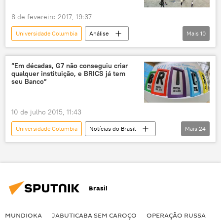
8 de fevereiro 2017, 19:37
Universidade Columbia
Análise
Mais
10
Notícias do Brasil
Notícias
Nova York
Otaviano Canuto
“Em décadas, G7 não conseguiu criar
qualquer instituição, e BRICS já tem
Banco Mundial
Operação Lava Jato
seu Banco”
programa de reformas
investimentos diretos estrangeiros
10 de julho 2015, 11:43
Sergio Moro
Economia
Universidade Columbia
Notícias do Brasil
Mais
24
Notícias
China
Índia
África do Sul
África
Grécia
Ufa
Marcos Troyjo
BRICS
Brasil
FMI
G7
Novo Banco de Desenvolvimento
MUNDIOKA
JABUTICABA SEM CAROÇO
OPERAÇÃO RUSSA
I
Banco Mundial