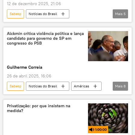
12 de dezembro 2025, 21:06
Sabesp
Notícias do Brasil
Mais
5
Geraldo Alckmin
Ricardo Nunes
Tarcísio de Freitas
Enel
São Paulo
Alckmin critica violência política e lança
candidato para governo de SP em
energia elétrica
congresso do PSB
Guilherme Correia
26 de abril 2025, 16:06
Sabesp
Notícias do Brasil
Américas
Mais
8
Geraldo Alckmin
Fernando Haddad
Brasil
PSB
PT
São Paulo
Privatização: por que insistem na
medida?
política
exclusiva
1:00:00