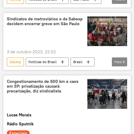
Companhia Paulista de Trens Metropolitanos (CPTM)
Tarcísio de Freitas
greve
Sindicatos de metroviários e da Sabesp
decidem encerrar greve em São Paulo
3 de outubro 2023, 22:02
Sabesp
Notícias do Brasil
Brasil
Mais
8
São Paulo
greve
Sindicato dos Metroviários de São Paulo
Congestionamento de 600 km e caos
em SP: privatização causará
trens
Tarcísio de Freitas
precarização, diz sindicalista
privatização
metrô
Companhia Paulista de Trens Metropolitanos (CPTM)
Lucas Morais
Rádio Sputnik
Especiais