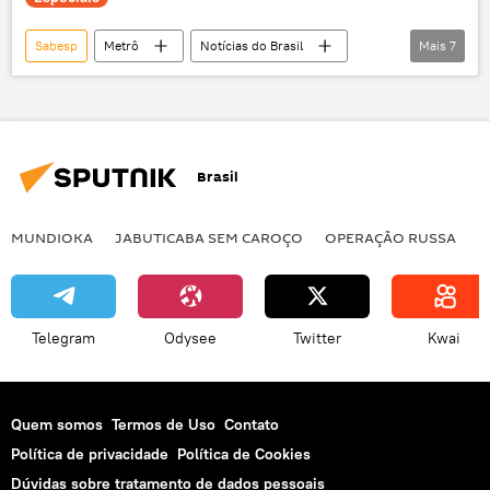
Sabesp
Metrô
Notícias do Brasil
Mais
7
greve
São Paulo
Sindicato dos Metroviários de São Paulo
Companhia Paulista de Trens Metropolitanos (CPTM)
Brasil
trânsito
exclusiva
Justiça
MUNDIOKA
JABUTICABA SEM CAROÇO
OPERAÇÃO RUSSA
I
Telegram
Odysee
Twitter
Kwai
Quem somos
Termos de Uso
Contato
Política de privacidade
Política de Cookies
Dúvidas sobre tratamento de dados pessoais