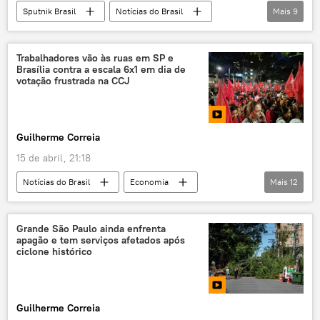
Sputnik Brasil
Notícias do Brasil
Mais
9
Simone Tebet
Marina Silva
Fernando Haddad
Estados Unidos
Trabalhadores vão às ruas em SP e
Brasília contra a escala 6x1 em dia de
Campinas
São Paulo
votação frustrada na CCJ
Partido dos Trabalhadores (PT)
PT
PSB
Guilherme Correia
15 de abril, 21:18
Notícias do Brasil
Economia
Mais
12
Michel Temer
PL
Instituto de Pesquisa Econômica Aplicada (IPEA)
Grande São Paulo ainda enfrenta
apagão e tem serviços afetados após
Brasil
escala 6 x 1
trabalhadores
ciclone histórico
CCJ
Brasília
São Paulo
Congresso
Luiz Inácio Lula da Silva
Guilherme Correia
Valdemar Costa Neto