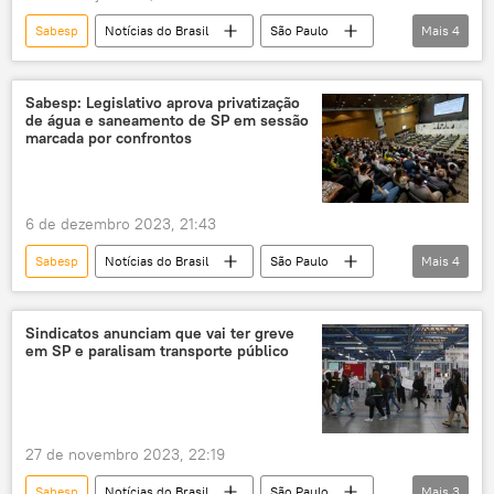
Sabesp
Notícias do Brasil
São Paulo
Mais
4
Centro
Bela Vista
Santa Casa
Enel
Sabesp: Legislativo aprova privatização
de água e saneamento de SP em sessão
marcada por confrontos
6 de dezembro 2023, 21:43
Sabesp
Notícias do Brasil
São Paulo
Mais
4
PL
Brasil
privatização
saneamento
Sindicatos anunciam que vai ter greve
em SP e paralisam transporte público
27 de novembro 2023, 22:19
Sabesp
Notícias do Brasil
São Paulo
Mais
3