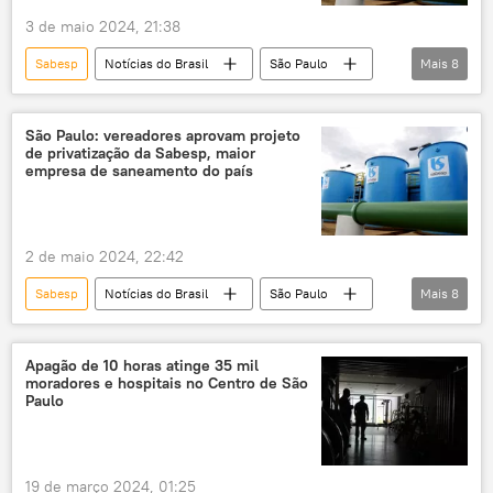
3 de maio 2024, 21:38
Sabesp
Notícias do Brasil
São Paulo
Mais
8
Câmara Municipal
saneamento
água potável
água
esgoto
São Paulo: vereadores aprovam projeto
de privatização da Sabesp, maior
privatização
suspensão
votação
empresa de saneamento do país
2 de maio 2024, 22:42
Sabesp
Notícias do Brasil
São Paulo
Mais
8
Câmara Municipal de São Paulo
MDB
saneamento
esgoto
privatização
Apagão de 10 horas atinge 35 mil
moradores e hospitais no Centro de São
privatizações
Enel
energia
Paulo
19 de março 2024, 01:25