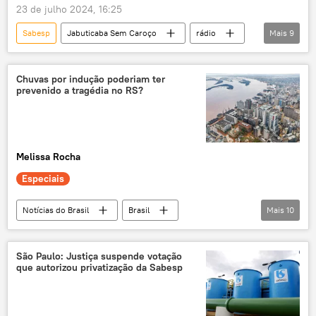
23 de julho 2024, 16:25
Sabesp
Jabuticaba Sem Caroço
rádio
Mais
9
podcast
Brasil
política
privatizações
serviço
água
Chuvas por indução poderiam ter
prevenido a tragédia no RS?
CEDAE
CSN
Vale
Melissa Rocha
Especiais
Notícias do Brasil
Brasil
Mais
10
Rio Grande do Sul
Estados Unidos
USP
chuvas
chuvas por indução
São Paulo: Justiça suspende votação
que autorizou privatização da Sabesp
mudanças climáticas
aquecimento global
clima
exclusiva
alagamentos