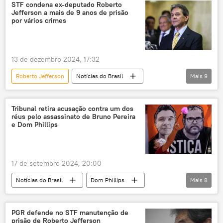
Supremo Tribunal Federal (STF)
STF condena ex-deputado Roberto
Jefferson a mais de 9 anos de prisão
prisão domiciliar
por vários crimes
13 de dezembro 2024, 17:32
Roberto Jefferson
Notícias do Brasil
Mais
9
Alexandre de Moraes
Cármen Lúcia
Supremo Tribunal Federal (STF)
Tribunal retira acusação contra um dos
réus pelo assassinato de Bruno Pereira
Procuradoria-Geral da República (PGR)
STF
e Dom Phillips
Brasil
Polícia Federal (PF)
Tribunal Superior Eleitoral
TSE
17 de setembro 2024, 20:00
Notícias do Brasil
Dom Phillips
Mais
8
Amarildo
Brasília
Amazonas
Tribunal Regional Federal da 1ª Região
PGR defende no STF manutenção de
prisão de Roberto Jefferson