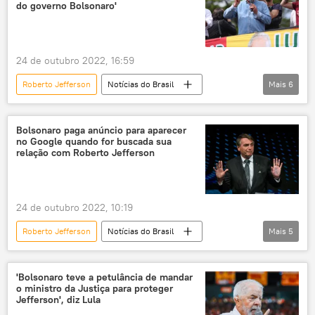
Supremo Tribunal Federal (STF)
PTB
do governo Bolsonaro'
STF
inquérito
violência política
Polícia Federal (PF)
exclusiva
24 de outubro 2022, 16:59
Roberto Jefferson
Notícias do Brasil
Mais
6
Jair Bolsonaro
Luiz Inácio Lula da Silva
Polícia Federal (PF)
governo Bolsonaro
Bolsonaro paga anúncio para aparecer
no Google quando for buscada sua
granada
fuzil
relação com Roberto Jefferson
24 de outubro 2022, 10:19
Roberto Jefferson
Notícias do Brasil
Mais
5
Jair Bolsonaro
Luiz Inácio Lula da Silva
Polícia Federal
justiça
granada
'Bolsonaro teve a petulância de mandar
o ministro da Justiça para proteger
Jefferson', diz Lula