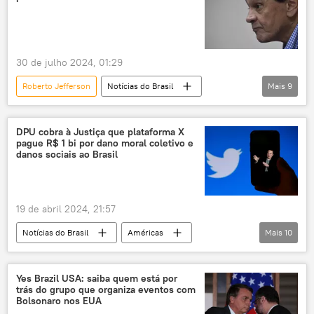
Sputnik
Amazônia
Terra Indígena Vale do Javari
Brasil
30 de julho 2024, 01:29
Roberto Jefferson
Notícias do Brasil
Mais
9
Américas
Alexandre de Moraes
Cármen Lúcia
Rio de Janeiro
DPU cobra à Justiça que plataforma X
pague R$ 1 bi por dano moral coletivo e
Procuradoria-Geral da República (PGR)
RJ
danos sociais ao Brasil
Polícia Federal (PF)
PGR
Brasil
19 de abril 2024, 21:57
Notícias do Brasil
Américas
Mais
10
Elon Musk
Brasil
Estados Unidos
Justiça Federal
Câmara dos Deputados
Yes Brazil USA: saiba quem está por
trás do grupo que organiza eventos com
defensoria
Justiça
Bolsonaro nos EUA