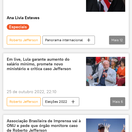
Supremo Tribunal Federal (STF)
STF
Alexandre de Moraes
Ana Livia Esteves
Especiais
Roberto Jefferson
Panorama internacional
Mais
12
exclusiva
Jair Bolsonaro
Departamento de Estado dos EUA
Em live, Lula garante aumento do
salário mínimo, promete novo
igreja neopentecostal
extrema direita
ministério e critica caso Jefferson
Flórida
Donald Trump
bolsonarismo
conservadorismo
25 de outubro 2022, 22:10
Brasil
Luiz Inácio Lula da Silva
Roberto Jefferson
Eleições 2022
Mais
6
Joe Biden
Luiz Inácio Lula da Silva
PT
live
Economia
salário mínimo
política
Associação Brasileira de Imprensa vai à
ONU e pede que órgão monitore caso
de Roberto Jefferson