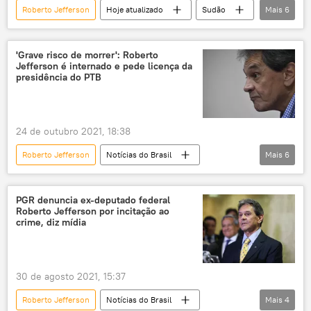
Roberto Jefferson
Hoje atualizado
Sudão
Mais
6
China
AIDS
migrantes
Notícias do Brasil
Jair Bolsonaro
'Grave risco de morrer': Roberto
Jefferson é internado e pede licença da
Israel
presidência do PTB
24 de outubro 2021, 18:38
Roberto Jefferson
Notícias do Brasil
Mais
6
Notícias
STF
preso
internado
hospital
PGR denuncia ex-deputado federal
Roberto Jefferson por incitação ao
Alexandre de Moraes
crime, diz mídia
30 de agosto 2021, 15:37
Roberto Jefferson
Notícias do Brasil
Mais
4