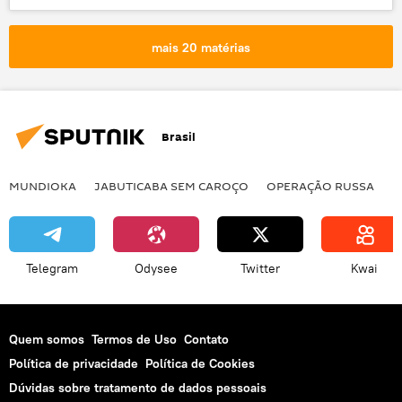
Notícias
Procuradoria-Geral da República (PGR)
mais 20 matérias
milícia
Jair Bolsonaro
Brasil
MUNDIOKA
JABUTICABA SEM CAROÇO
OPERAÇÃO RUSSA
I
Telegram
Odysee
Twitter
Kwai
Quem somos
Termos de Uso
Contato
Política de privacidade
Política de Cookies
Dúvidas sobre tratamento de dados pessoais