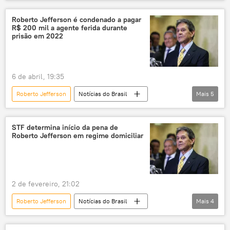
Jair Bolsonaro
Brasil
Bahrein
Estados Unidos
Roberto Jefferson é condenado a pagar
R$ 200 mil a agente ferida durante
Supremo Tribunal Federal (STF)
PL
prisão em 2022
Câmara dos Deputados
EUA
Texas
Mario Frias
6 de abril, 19:35
Roberto Jefferson
Notícias do Brasil
Mais
5
Américas
Alexandre de Moraes
Cármen Lúcia
Polícia Federal
STF determina início da pena de
Roberto Jefferson em regime domiciliar
Supremo Tribunal Federal (STF)
2 de fevereiro, 21:02
Roberto Jefferson
Notícias do Brasil
Mais
4
Alexandre de Moraes
RJ