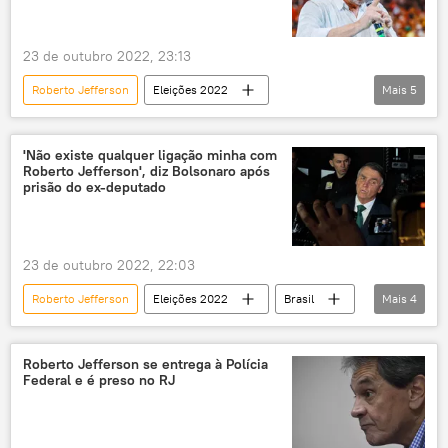
23 de outubro 2022, 23:13
Roberto Jefferson
Eleições 2022
Mais
5
Luiz Inácio Lula da Silva
Jair Bolsonaro
Brasil
Polícia Federal
tiros
'Não existe qualquer ligação minha com
Roberto Jefferson', diz Bolsonaro após
prisão do ex-deputado
23 de outubro 2022, 22:03
Roberto Jefferson
Eleições 2022
Brasil
Mais
4
governo Bolsonaro
Jair Bolsonaro
declaração
política
Roberto Jefferson se entrega à Polícia
Federal e é preso no RJ