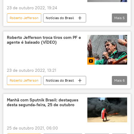
23 de outubro 2022, 19:24
Roberto Jefferson
Notícias do Brasil
Mais
5
Rio de Janeiro
Polícia Federal
Jair Bolsonaro
Eleições 2022
TSE
Roberto Jefferson troca tiros com PF e
agente é baleado (VÍDEO)
23 de outubro 2022, 13:21
Roberto Jefferson
Notícias do Brasil
Mais
6
Brasil
Américas
Polícia Federal (PF)
tiros
baleada
Manhã com Sputnik Brasil: destaques
desta segunda-feira, 25 de outubro
tiroteios
tiroteio
25 de outubro 2021, 06:00