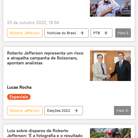
25 de outubro 2022, 13:34
Roberto Jefferson
Notícias do Brasil
PTB
Mais
5
ONU
Associação Brasileira de Imprensa (ABI)
TSE
Roberto Jefferson representa um risco
e atrapalha campanha de Bolsonaro,
direitos humanos
Polícia Federal (PF)
apontam analistas
Lucas Rocha
Especiais
Roberto Jefferson
Eleições 2022
Mais
10
Jair Bolsonaro
Eleições 2022
Luiz Inácio Lula da Silva
Lula sobre disparos de Roberto
Jefferson: 'É a fotografia e o resultado