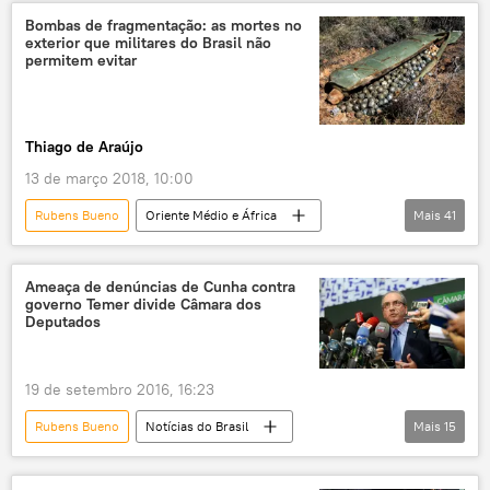
Bolívia
Cesare Battisti
Bombas de fragmentação: as mortes no
exterior que militares do Brasil não
Luiz Inácio Lula da Silva
Michel Temer
permitem evitar
Wadih Damous
Luiz Fux
Angela Tsatlogiannis
PT
Thiago de Araújo
Polícia Federal
13 de março 2018, 10:00
Supremo Tribunal Federal (STF)
Rubens Bueno
Oriente Médio e África
Mais
41
Ordem dos Advogados do Brasil
Mundo
Notícias do Brasil
Notícias
Faculdades Rio Branco
Síria
Arábia Saudita
Iêmen
Grupo Parlamentar Brasil/Itália
Ameaça de denúncias de Cunha contra
governo Temer divide Câmara dos
Heráclito Fortes
Raul Jungmann
Deputados
Mary Wareham
Celso Amorim
Cristian Wittmann
Gustavo Oliveira Vieira
19 de setembro 2016, 16:23
Carlos Frederico de Aguiar
Natália Pollachi
Rubens Bueno
Notícias do Brasil
Mais
15
José de Sá Carvalho Júnior
Notícias
Dilma Rousseff
Gerson Menandro Garcia de Freitas
ONU