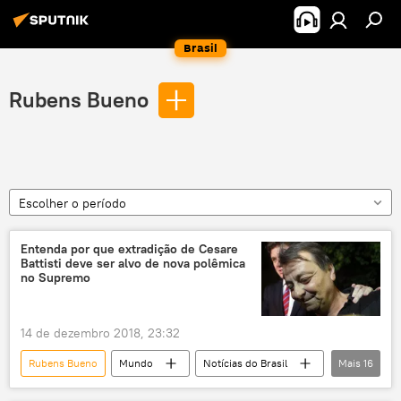
Brasil
Rubens Bueno
Escolher o período
Entenda por que extradição de Cesare
Battisti deve ser alvo de nova polêmica
no Supremo
14 de dezembro 2018, 23:32
Rubens Bueno
Mundo
Notícias do Brasil
Mais
16
Europa
Notícias
Itália