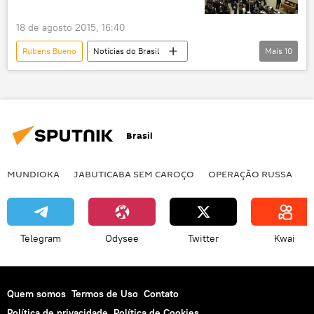
18 de agosto 2015, 16:40
Rubens Bueno
Notícias do Brasil
Mais
10
Notícias
Paraná
Rio Grande do Sul
Henrique Fontana
PPS
Itamaraty
PT
visto
refúgio
Brasil
corrupção
asilo
MUNDIOKA
JABUTICABA SEM CAROÇO
OPERAÇÃO RUSSA
I
Telegram
Odysee
Twitter
Kwai
Quem somos
Termos de Uso
Contato
Política de privacidade
Política de Cookies