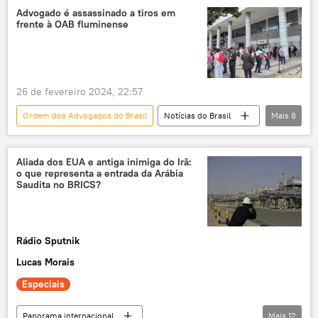
Constituição Federal
Congresso Nacional
Advogado é assassinado a tiros em
frente à OAB fluminense
André Mendonça
fazenda
latifúndio
extração
meio ambiente
exclusiva
terras
estrangeiros
26 de fevereiro 2024, 22:57
soberania
mineração
indústria
Ordem dos Advogados do Brasil
Notícias do Brasil
Mais
8
agronegócio
segurança alimentar
Rogério Marinho
Rio de Janeiro
desenvolvimento
propriedade
Polícia Militar
OAB
recursos naturais
povos tradicionais
Aliada dos EUA e antiga inimiga do Irã:
o que representa a entrada da Arábia
Luciano Bandeira
Brasil
Saudita no BRICS?
assassinato
advogados
Rádio Sputnik
Lucas Morais
Especiais
Panorama internacional
Mais
12