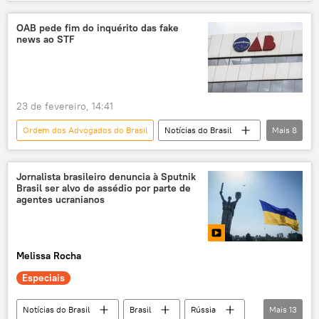
podcast
Brasil
Congresso Nacional
PEC
CCJ
maioridade penal
OAB pede fim do inquérito das fake
news ao STF
redução da maioridade penal
Proposta de Emenda à Constituição (PEC)
segurança pública
questões sociais
23 de fevereiro, 14:41
impactos sociais
Ordem dos Advogados do Brasil
Notícias do Brasil
Mais
8
Alexandre de Moraes
Supremo Tribunal Federal (STF)
OAB
Jornalista brasileiro denuncia à Sputnik
Brasil ser alvo de assédio por parte de
Luiz Edson Fachin
fake news
agentes ucranianos
inquérito
Justiça
advogados
Melissa Rocha
Especiais
Notícias do Brasil
Brasil
Rússia
Mais
13