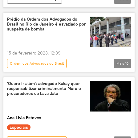
Oriente Médio e África
Arábia Saudita
Irã
BRICS
Rússia
Prédio da Ordem dos Advogados do
Brasil no Rio de Janeiro é esvaziado por
Economia
Brasil
dólar
suspeita de bomba
BRICS ganha força no mercado financeiro
BRICS: organização do futuro
15 de fevereiro 2023, 12:39
geopolítica mundial
exclusiva
Ordem dos Advogados do Brasil
Mais
10
Mundioka
Notícias do Brasil
OAB
OABRJ
Brasil
Rio de Janeiro
'Quero ir além': advogado Kakay quer
responsabilizar criminalmente Moro e
América do Sul
América Latina
procuradores da Lava Jato
bomba
ameaça de bomba
atentado
polícia
Ana Livia Esteves
Especiais