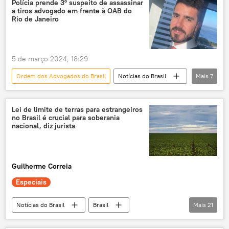
Polícia prende 3º suspeito de assassinar
a tiros advogado em frente à OAB do
população de rua
projeto de lei
Rio de Janeiro
multa
doação
alimentos
polêmica
eleições
eleições 2024
5 de março 2024, 18:29
Ricardo Nunes
Ordem dos Advogados do Brasil
Notícias do Brasil
Mais
7
Rio de Janeiro
advogado
assassinato
Brasil
suspeito
Lei de limite de terras para estrangeiros
no Brasil é crucial para soberania
OAB
tiros
nacional, diz jurista
Guilherme Correia
Especiais
Notícias do Brasil
Brasil
Mais
21
Supremo Tribunal Federal (STF)
STF