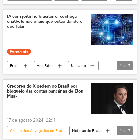
Europa
Moscou
Paraná
Associação Brasileira de Imprensa (ABI)
IA com jeitinho brasileiro: conheça
chatbots nacionais que estão dando o
Vasco
Kremlin
assédio
que falar
operação militar especial
Ucrânia
OTAN
Kiev
Donbass
Especiais
exclusiva
Brasil
Aos Fatos
Unicamp
Mais
7
Google
ChatGPT
inteligência artificial
tecnologia
Credores do X pedem no Brasil por
bloqueio das contas bancárias de Elon
Ciência e sociedade
tecnologias
Musk
Tecnologias de Ponta
17 de agosto 2024, 22:11
Ordem dos Advogados do Brasil
Notícias do Brasil
Mais
7
Américas
Elon Musk
Brasil