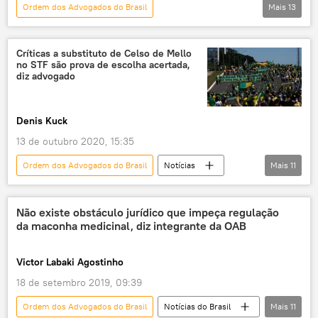
Ordem dos Advogados do Brasil
Mais
13
Notícias do Brasil
operação Lava Jato
Sergio Moro
governo Bolsonaro
Críticas a substituto de Celso de Mello
no STF são prova de escolha acertada,
Jair Bolsonaro
Luiz Inácio Lula da Silva
diz advogado
justiça
STF
Supremo Tribunal Federal (STF)
Denis Kuck
delação premiada
prisão política
13 de outubro 2020, 15:35
Procuradoria Geral da República (PGR)
Ordem dos Advogados do Brasil
Notícias
Mais
11
Ministério Público
advogado
Análise
Notícias do Brasil
Celso de Mello
justiça
juristas
Não existe obstáculo jurídico que impeça regulação
da maconha medicinal, diz integrante da OAB
governo
CNBB
advogados
constituição
Jair Bolsonaro
STF
Victor Labaki Agostinho
18 de setembro 2019, 09:39
Ordem dos Advogados do Brasil
Notícias do Brasil
Mais
11