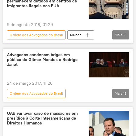
permanecem detidos em centros de
Luiz Inácio Lula da Silva
Michel Temer
imigrantes ilegais nos EUA
Rubens Bueno
Wadih Damous
Luiz Fux
Angela Tsatlogiannis
PT
9 de agosto 2018, 01:29
Polícia Federal
Ordem dos Advogados do Brasil
Mundo
Mais
13
Supremo Tribunal Federal (STF)
Américas
Notícias do Brasil
Faculdades Rio Branco
Notícias
Illinois
Nova York
Advogados condenam brigas em
Grupo Parlamentar Brasil/Itália
público de Gilmar Mendes e Rodrigo
Texas
Arizona
Marcelo Chalreo
Janot
Comissão de Direitos Humanos da OAB/RJ
Itamaraty
Ministério das Relações Exteriores
24 de março 2017, 11:26
Associação Americana de Juristas
EUA
Ordem dos Advogados do Brasil
Mais
15
Notícias do Brasil
Notícias
Curitiba
Brasília
Rio de Janeiro
OAB vai levar caso de massacres em
presídios à Corte Interamericana de
Deltan Dallagnol
Gilmar Mendes
Direitos Humanos
Rodrigo Janot
Ronaldo Cramer