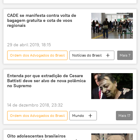
Notícias
cannabis
maconha
maconha medicinal
Raquel Dodge
CADE se manifesta contra volta de
bagagem gratuita e cota de voos
Ministério da Saúde
Osmar Terra
regionais
saúde
canabidiol
tetraidrocanabinol
STF
29 de abril 2019, 18:15
Ordem dos Advogados do Brasil
Notícias do Brasil
Mais
7
Notícias
Ministério Público
Agência Nacional de Aviação Civil (ANAC)
Entenda por que extradição de Cesare
Battisti deve ser alvo de nova polêmica
Associação Brasileira de Procons
no Supremo
Conselho Administrativo de Defesa Econômica (Cade)
Ministério da Economia do Brasil
14 de dezembro 2018, 23:32
Ministério do Turismo
Ordem dos Advogados do Brasil
Mundo
Mais
17
Notícias do Brasil
Europa
Notícias
Itália
Bolívia
Cesare Battisti
Oito adolescentes brasileiros