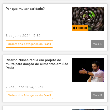
Supremo Tribunal Federal (STF)
Judiciário
Por que multar caridade?
X
redes sociais
1:00:00
8 de julho 2024, 15:32
Ordem dos Advogados do Brasil
Mais
12
Jabuticaba Sem Caroço
Júlio Lancellotti
caridade
São Paulo
Ricardo Nunes recua em projeto de
multa para doação de alimentos em São
Câmara Municipal de São Paulo
podcast
Paulo
rádio
fome
doação
multa
projeto de lei
OAB
28 de junho 2024, 13:51
Ordem dos Advogados do Brasil
Mais
12
Notícias do Brasil
São Paulo
Câmara Municipal
ONGs