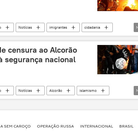
o
Notícias
imigrantes
cidadania
uçulmanos
nacionalismo
hindus
Índia
de censura ao Alcorão
à segurança nacional
o
Notícias
Alcorão
islamismo
Alá
segurança nacional
Índia
BA SEM CAROÇO
OPERAÇÃO RUSSA
INTERNACIONAL
BRASIL