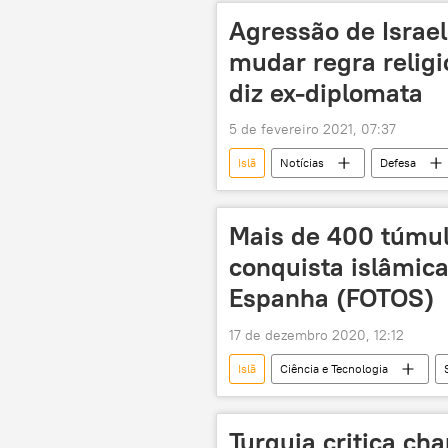
mesquita
Agressão de Israel
mudar regra religi
diz ex-diplomata
5 de fevereiro 2021, 07:37
Islã
Notícias
Defesa
Mais de 400 túmu
conquista islâmic
Espanha (FOTOS)
17 de dezembro 2020, 12:12
Islã
Ciência e Tecnologia
Espanha
Turquia critica cha