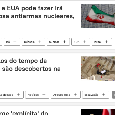
 e EUA pode fazer Irã
osa antiarmas nucleares,
Irã
mísseis
nuclear
EUA
Israel
los do tempo da
a são descobertos na
Sociedade
Notícias
Arqueologia
escavação
rge 'explícita' do