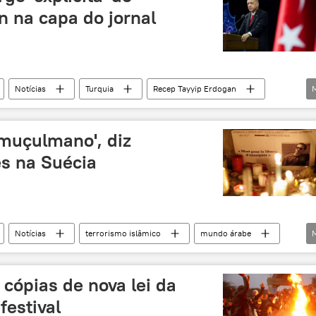
n na capa do jornal
Notícias
Turquia
Recep Tayyip Erdogan
Hebdo
sátira
Ocidente
tensões
 muçulmano', diz
s na Suécia
Notícias
terrorismo islâmico
mundo árabe
cópias de nova lei da
festival