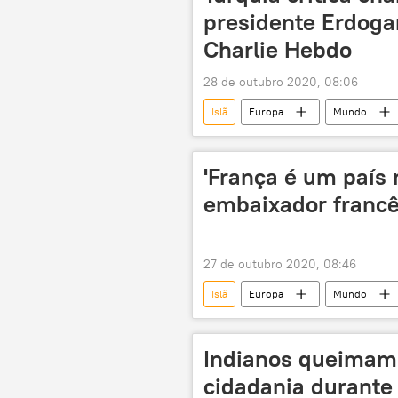
presidente Erdoga
Charlie Hebdo
28 de outubro 2020, 08:06
Islã
Europa
Mundo
Emmanuel Macron
Charlie 
França
'França é um país
embaixador francê
27 de outubro 2020, 08:46
Islã
Europa
Mundo
conflito
França
Indianos queimam 
cidadania durante 