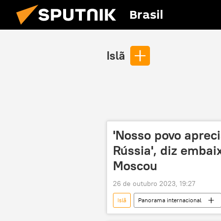
Brasil
Islã
'Nosso povo apreci
Rússia', diz embai
Moscou
26 de outubro 2023, 19:27
Islã
Panorama internacional
Vladimir Putin
Israel