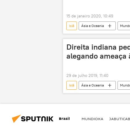
15 de janeiro 2020, 10:49
Islã
Ásia e Oceania
Mund
festival
indianos
m
Direita indiana pe
alegando ameaça 
29 de julho 2019, 11:40
Islã
Ásia e Oceania
Mund
extremismo
terrorismo
Brasil
MUNDIOKA
JABUTICA