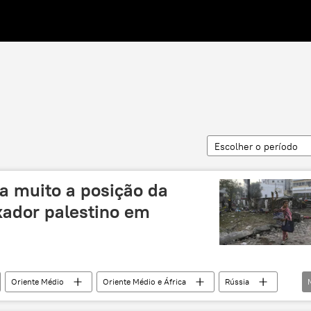
Escolher o período
a muito a posição da
xador palestino em
Oriente Médio
Oriente Médio e África
Rússia
Palestina
islã
Islã
mesquita