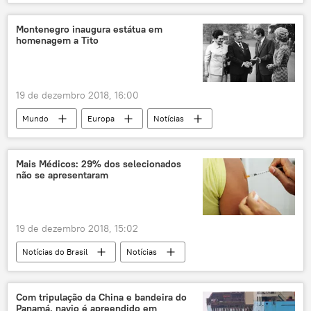
Marielle Franco
Raul Jungmann
investigação
assassinato
Montenegro inaugura estátua em
homenagem a Tito
19 de dezembro 2018, 16:00
Mundo
Europa
Notícias
Montenegro
Podgorica
Iugoslávia
Titograd
Josip Broz Tito
Mais Médicos: 29% dos selecionados
não se apresentaram
Ivan Vukovic
Reuters
19 de dezembro 2018, 15:02
Notícias do Brasil
Notícias
Sociedade
Com tripulação da China e bandeira do
Panamá, navio é apreendido em