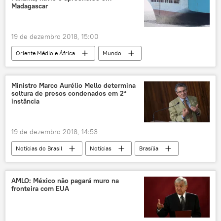
Madagascar
19 de dezembro 2018, 15:00
Oriente Médio e África
Mundo
Notícias
China
Panamá
Madagascar
Antananarivo
Ministro Marco Aurélio Mello determina
soltura de presos condenados em 2ª
Cristian Ntsay
navegação ilegal
instância
tensão diplomática
19 de dezembro 2018, 14:53
Notícias do Brasil
Notícias
Brasília
Luiz Inácio Lula da Silva
Gleisi Hoffmann
Marco Aurélio Mello
PCdoB
PT
AMLO: México não pagará muro na
fronteira com EUA
2ª instância
segunda instância
prisão
soltura
STF