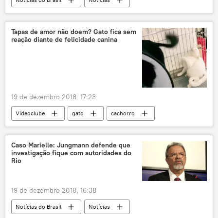
Flávio Bolsonaro
Tapas de amor não doem? Gato fica sem
reação diante de felicidade canina
19 de dezembro 2018, 17:23
Videoclube
gato
cachorro
vídeo
animais
rabo
Caso Marielle: Jungmann defende que
investigação fique com autoridades do
Rio
19 de dezembro 2018, 16:38
Notícias do Brasil
Notícias