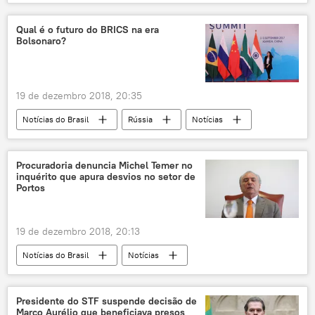
Jair Bolsonaro
Ricardo Salles
condenado
Qual é o futuro do BRICS na era
Bolsonaro?
19 de dezembro 2018, 20:35
Notícias do Brasil
Rússia
Notícias
China
Jair Bolsonaro
relações
multilateralismo
EUA
Procuradoria denuncia Michel Temer no
inquérito que apura desvios no setor de
Portos
19 de dezembro 2018, 20:13
Notícias do Brasil
Notícias
Michel Temer
corrupção
denúncia
lavagem de dinheiro
Presidente do STF suspende decisão de
Marco Aurélio que beneficiava presos