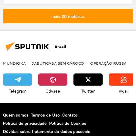
veículo de combate
tanque
tropas paraquedistas
Rússia
mais 20 matérias
Brasil
MUNDIOKA
JABUTICABA SEM CAROÇO
OPERAÇÃO RUSSA
I
Telegram
Odysee
Twitter
Kwai
Quem somos
Termos de Uso
Contato
Política de privacidade
Política de Cookies
Dúvidas sobre tratamento de dados pessoais