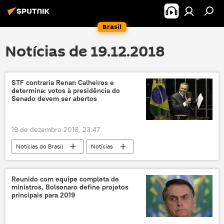
Brasil
Notícias de 19.12.2018
STF contraria Renan Calheiros e
determina: votos à presidência do
Senado devem ser abertos
19 de dezembro 2018, 23:47
Notícias do Brasil
Notícias
Renan Calheiros
Marco Aurélio Mello
Senado Federal
STF
Reunido com equipe completa de
ministros, Bolsonaro define projetos
principais para 2019