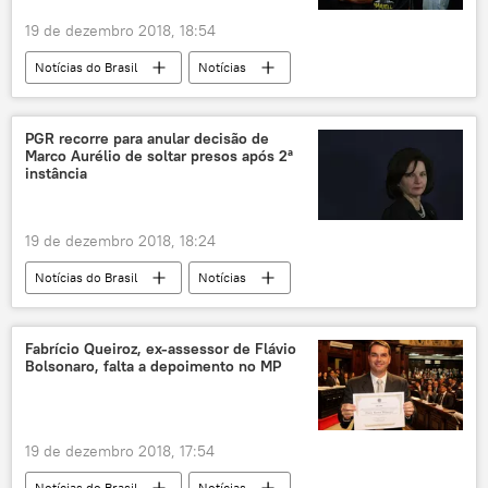
19 de dezembro 2018, 18:54
Notícias do Brasil
Notícias
Rio de Janeiro
RJ
Marcelo Freixo
Marielle Franco
Jair Bolsonaro
PGR recorre para anular decisão de
Marco Aurélio de soltar presos após 2ª
Carlos Alberto Brilhante Ustra
instância
Sputnik Mundo
Psol
direitos humanos
19 de dezembro 2018, 18:24
Notícias do Brasil
Notícias
Raquel Dodge
Luiz Inácio Lula da Silva
Marco Aurélio Mello
STF
Fabrício Queiroz, ex-assessor de Flávio
Bolsonaro, falta a depoimento no MP
19 de dezembro 2018, 17:54
Notícias do Brasil
Notícias