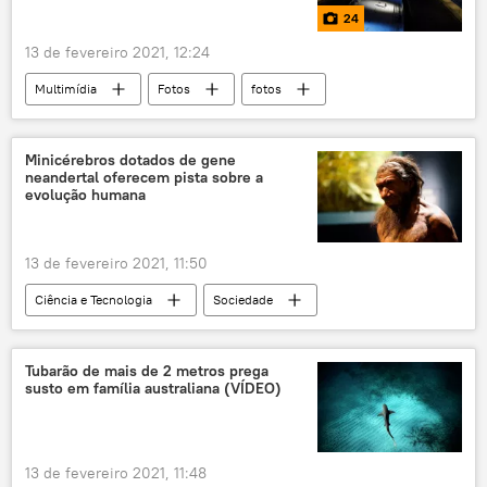
24
13 de fevereiro 2021, 12:24
Multimídia
Fotos
fotos
melhores
Carnaval
Ano Novo Lunar
Minicérebros dotados de gene
neandertal oferecem pista sobre a
evolução humana
13 de fevereiro 2021, 11:50
Ciência e Tecnologia
Sociedade
Notícias
neanderthal
evolução
minicérebro
autismo
esquizofrenia
Tubarão de mais de 2 metros prega
susto em família australiana (VÍDEO)
13 de fevereiro 2021, 11:48