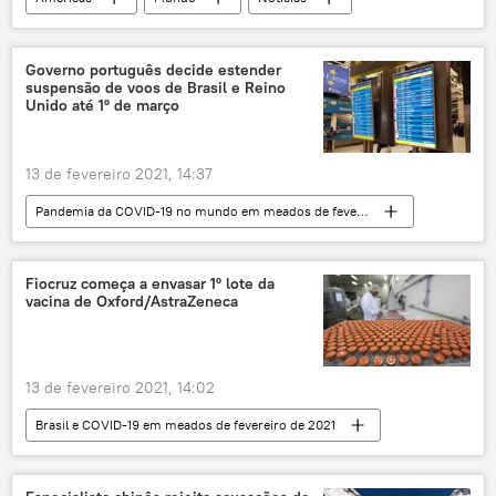
Eduardo Pazuello
vacina
Pandemia da COVID-19 no mundo em meados de fevereiro de 2021
COVID-19
novo coronavírus
Governo português decide estender
suspensão de voos de Brasil e Reino
Nicolás Maduro
Sputnik V
Unido até 1º de março
vacinação
russa
Venezuela
vacina
13 de fevereiro 2021, 14:37
Pandemia da COVID-19 no mundo em meados de fevereiro de 2021
Europa
Mundo
Notícias
COVID-19
voos
voos comerciais
Fiocruz começa a envasar 1º lote da
vacina de Oxford/AstraZeneca
suspensão
novo coronavírus
pandemia
Reino Unido
Notícias do Brasil
Portugal
13 de fevereiro 2021, 14:02
Brasil e COVID-19 em meados de fevereiro de 2021
Notícias do Brasil
Notícias
COVID-19
novo coronavírus