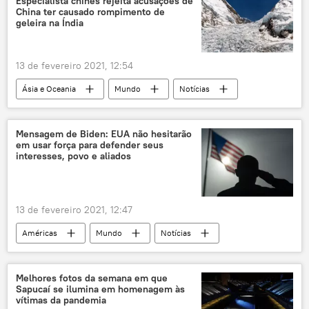
Especialista chinês rejeita acusações de
China ter causado rompimento de
Fiocruz
Fundação Oswaldo Cruz
geleira na Índia
vacinação
imunização
imunizante
pandemia
vacina
13 de fevereiro 2021, 12:54
Ásia e Oceania
Mundo
Notícias
China
Índia
geleira
catástrofe climática
Himalaia
Mensagem de Biden: EUA não hesitarão
em usar força para defender seus
interesses, povo e aliados
13 de fevereiro 2021, 12:47
Américas
Mundo
Notícias
Departamento de Defesa dos EUA
Segurança
EUA
Pentágono
Defesa
Melhores fotos da semana em que
Sapucaí se ilumina em homenagem às
vítimas da pandemia