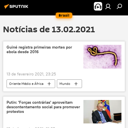
Brasil
Notícias de 13.02.2021
Guiné registra primeiras mortes por
ebola desde 2016
13 de fevereiro 2021, 23:25
Oriente Médio e África
Mundo
Notícias
ebola
Guiné-Conacri
epidemia
Putin: 'Forças contrárias' aproveitam
descontentamento social para promover
protestos