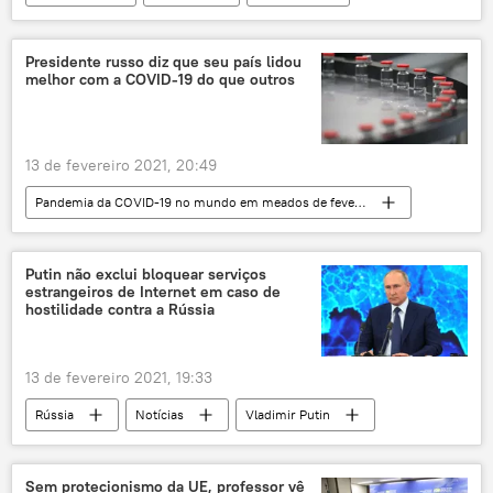
ataques
metrô
Nova York
Polícia
Presidente russo diz que seu país lidou
melhor com a COVID-19 do que outros
13 de fevereiro 2021, 20:49
Pandemia da COVID-19 no mundo em meados de fevereiro de 2021
Rússia
Notícias
Rossiya 24
COVID-19
Vladimir Putin
EUA
Putin não exclui bloquear serviços
estrangeiros de Internet em caso de
hostilidade contra a Rússia
13 de fevereiro 2021, 19:33
Rússia
Notícias
Vladimir Putin
Yandex
Dmitry Medvedev
Sem protecionismo da UE, professor vê