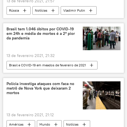
13 de fevereiro 2021, 21:57
Rússia
Notícias
Vladimir Putin
Aleksei Navalny
entrevista coletiva
Brasil tem 1.046 óbitos por COVID-19
em 24h e média de mortes é a 2ª pior
da pandemia
13 de fevereiro 2021, 21:32
Brasil e COVID-19 em meados de fevereiro de 2021
Notícias do Brasil
Notícias
COVID-19
EUA
Polícia investiga ataques com faca no
metrô de Nova York que deixaram 2
mortos
13 de fevereiro 2021, 21:12
Américas
Mundo
Notícias