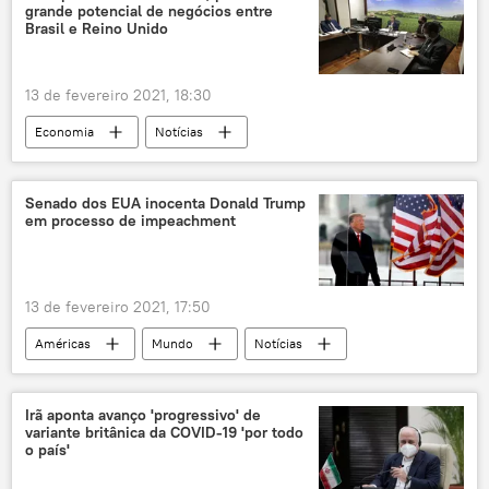
grande potencial de negócios entre
Brasil e Reino Unido
13 de fevereiro 2021, 18:30
Economia
Notícias
Notícias do Brasil
Europa
Mundo
Análise
acordo
agronegócio
Senado dos EUA inocenta Donald Trump
em processo de impeachment
agropecuária
Tereza Cristina
Londres
Brasília
parceria
Brexit
União Europeia
Reino Unido
13 de fevereiro 2021, 17:50
Américas
Mundo
Notícias
Donald Trump
Senado dos EUA
EUA
Irã aponta avanço 'progressivo' de
variante britânica da COVID-19 'por todo
o país'