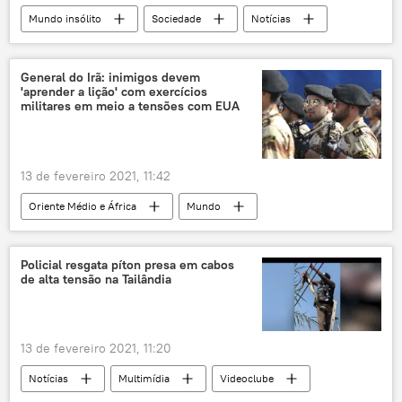
Mundo insólito
Sociedade
Notícias
Austrália
Sydney
tubarão
caça
presa
susto
General do Irã: inimigos devem
'aprender a lição' com exercícios
militares em meio a tensões com EUA
13 de fevereiro 2021, 11:42
Oriente Médio e África
Mundo
Notícias
Corpo de Guardas da Revolução Islâmica (IRGC)
Policial resgata píton presa em cabos
de alta tensão na Tailândia
Hossein Salami
inimigos
forças terrestres
EUA
Oriente Médio
13 de fevereiro 2021, 11:20
Notícias
Multimídia
Videoclube