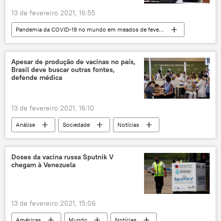
13 de fevereiro 2021, 16:55
Pandemia da COVID-19 no mundo em meados de fevereiro de 2021
Mundo
Notícias
Oriente Médio e África
COVID-19
Apesar de produção de vacinas no país,
Brasil deve buscar outras fontes,
Irã
Reino Unido
defende médica
13 de fevereiro 2021, 16:10
Análise
Sociedade
Notícias
Notícias do Brasil
Brasil e COVID-19 em meados de fevereiro de 2021
Doses da vacina russa Sputnik V
chegam à Venezuela
COVID-19
vacinação
novo coronavírus
produção
Fiocruz
Instituto Butantan
13 de fevereiro 2021, 15:06
CoronaVac
Oxford
saúde
Américas
Mundo
Notícias