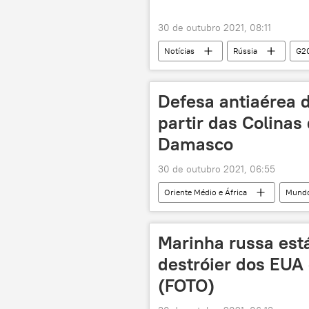
30 de outubro 2021, 08:11
Notícias
Rússia
G2
Organização Mundial da Saúde
Vladimir Putin
Defesa antiaérea d
partir das Colinas 
Damasco
30 de outubro 2021, 06:55
Oriente Médio e África
Mund
Damasco
Israel
Sír
Marinha russa est
destróier dos EUA
(FOTO)