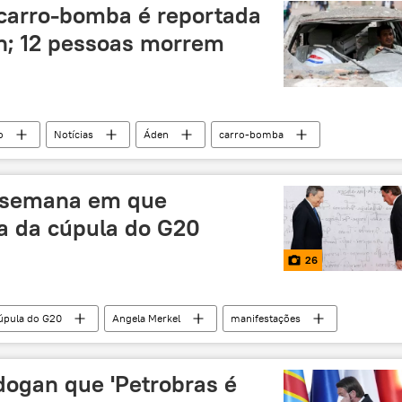
 carro-bomba é reportada
n; 12 pessoas morrem
o
Notícias
Áden
carro-bomba
a semana em que
pa da cúpula do G20
26
úpula do G20
Angela Merkel
manifestações
dogan que 'Petrobras é