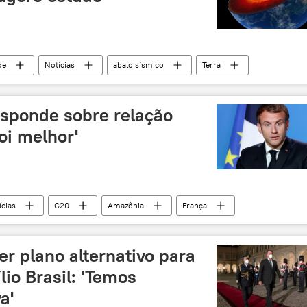
de
Notícias
abalo sísmico
Terra
sponde sobre relação
foi melhor'
ícias
G20
Amazônia
França
er plano alternativo para
io Brasil: 'Temos
a'