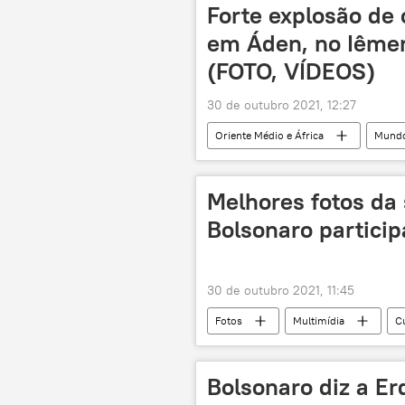
Forte explosão de
em Áden, no Iême
(FOTO, VÍDEOS)
30 de outubro 2021, 12:27
Oriente Médio e África
Mund
atentado
Iêmen
Melhores fotos d
Bolsonaro partici
30 de outubro 2021, 11:45
Fotos
Multimídia
C
Jair Bolsonaro
Bolsonaro diz a Er