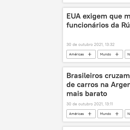
Defense News
China
EUA exigem que m
funcionários da R
30 de outubro 2021, 13:32
Américas
Mundo
N
Brasileiros cruzam
de carros na Argen
mais barato
30 de outubro 2021, 13:11
Américas
Mundo
N
Notícias do Brasil
Economia