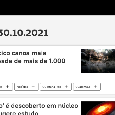
30.10.2021
xico canoa maia
vada de mais de 1.000
de
Notícias
Quintana Roo
Guatemala
o' é descoberto em núcleo
sugere estudo