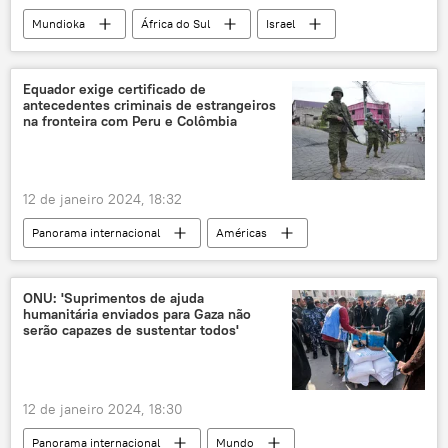
Mundioka
África do Sul
Israel
Brasil
África
podcast
Rádio Sputnik
Equador exige certificado de
antecedentes criminais de estrangeiros
na fronteira com Peru e Colômbia
12 de janeiro 2024, 18:32
Panorama internacional
Américas
Equador
violência
organização criminosa
gangues
ONU: 'Suprimentos de ajuda
humanitária enviados para Gaza não
Daniel Noboa
antecedentes criminais
serão capazes de sustentar todos'
Colômbia
Peru
Mundo
Ministério do Interior
Cartel de Sinaloa
12 de janeiro 2024, 18:30
Panorama internacional
Mundo