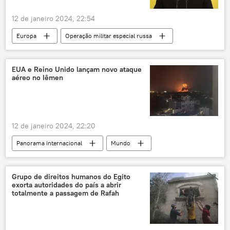
12 de janeiro 2024, 22:54
Europa
Operação militar especial russa
Ucrânia
Vladimir Zelensky
aposentados
operação militar especial
EUA e Reino Unido lançam novo ataque
aéreo no Iêmen
ajuda militar
ajuda financeira
Kiev
Rússia
Joe Biden
12 de janeiro 2024, 22:20
Panorama internacional
Mundo
Europa
Reino Unido
Estados Unidos
Grupo de direitos humanos do Egito
exorta autoridades do país a abrir
totalmente a passagem de Rafah