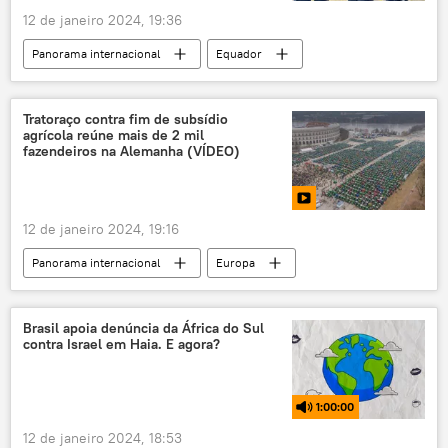
12 de janeiro 2024, 19:36
mar Vermelho
Panorama internacional
Equador
Andrei Rodrigues
Brasil
Polícia Federal (PF)
crime organizado
Tratoraço contra fim de subsídio
agrícola reúne mais de 2 mil
drogas
treinamento
inteligência
fazendeiros na Alemanha (VÍDEO)
narcotráfico
Comunidade de Polícias da América (Ameripol)
12 de janeiro 2024, 19:16
cooperação
Panorama internacional
Europa
Olaf Scholz
Alemanha
Nuremberg
Berlim
subsídios
setor agrícola
Brasil apoia denúncia da África do Sul
contra Israel em Haia. E agora?
Rússia
protesto
fazendeiros
trator
crise econômica
1:00:00
incentivos fiscais
agricultura
12 de janeiro 2024, 18:53
recessão