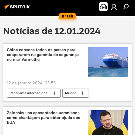
Brasil
Notícias de 12.01.2024
China convoca todos os países para
cooperarem na garantia da segurança
no mar Vermelho
12 de janeiro 2024, 23:53
Panorama internacional
Mundo
Ásia e Oceania
Zhang Jun
China
Estados Unidos
Pequim
Zelensky usa aposentados ucranianos
como chantagem para obter ajuda dos
Conselho de Segurança das Nações Unidas
EUA
ONU
Força Aérea