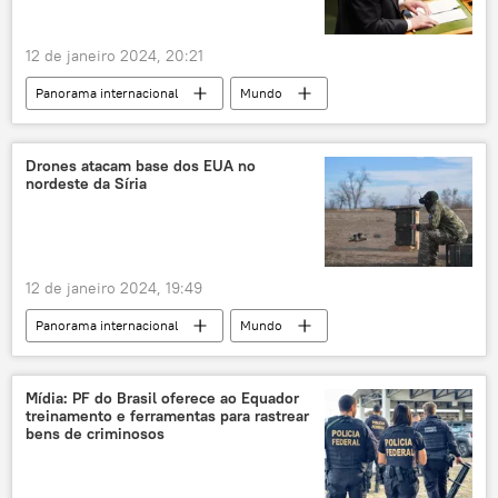
África do Sul
Benjamin Netanyahu
12 de janeiro 2024, 20:21
CIDH
Faixa de Gaza
Gaza
Panorama internacional
Mundo
Ucrânia
ONU
Rússia
Vasily Nebenzya
Organização das Nações Unidas
Estados Unidos
Iêmen
Conselho de Segurança das Nações Unidas
Drones atacam base dos EUA no
nordeste da Síria
Federação da Rússia
CSNU
Pretória
Estados Unidos
Conselho de Segurança das Nações Unidas
exclusiva
ONU
12 de janeiro 2024, 19:49
Panorama internacional
Mundo
Estados Unidos
Forças Armadas dos Estados Unidos
Hasaka
Mídia: PF do Brasil oferece ao Equador
treinamento e ferramentas para rastrear
Síria
Hamas
Sputnik
bens de criminosos
Al-Hasakah
Iraque
Deir ez-Zor
Israel
Iêmen
Faixa de Gaza