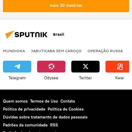
Brasil
Internet
Rádio Sputnik
empregos
Amazônia Azul
mais 20 matérias
Atlântico Sul
Brasil
MUNDIOKA
JABUTICABA SEM CAROÇO
OPERAÇÃO RUSSA
I
Telegram
Odysee
Twitter
Kwai
Quem somos
Termos de Uso
Contato
Política de privacidade
Política de Cookies
Dúvidas sobre tratamento de dados pessoais
Padrões da comunidade
RSS