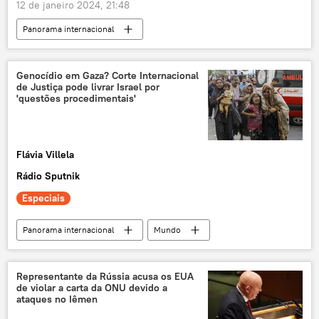
12 de janeiro 2024, 21:48
Panorama internacional
Oriente Médio e África
Israel
Egito
Rafah
passagem
Faixa de Gaza
Genocídio em Gaza? Corte Internacional
de Justiça pode livrar Israel por
Corte Internacional de Justiça
Haia
'questões procedimentais'
Tribunal de Haia
genocídio
África do Sul
ofensiva
Flávia Villela
ajuda humanitária
Rádio Sputnik
Especiais
Panorama internacional
Mundo
Israel
Tel Aviv
Corte Internacional de Justiça
Representante da Rússia acusa os EUA
de violar a carta da ONU devido a
Centro de Informação Judicial (CIJ)
Hamas
ataques no Iêmen
genocídio
Oriente Médio e África