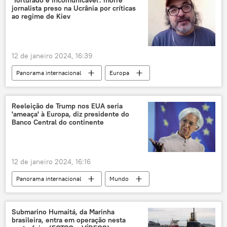
'Torturado e incomunicável': morre
jornalista preso na Ucrânia por críticas
Rio de Janeiro
Ciência e Tecnologia
ao regime de Kiev
Chile
Américas
cabo submarino
fibra óptica
conexão
integração
12 de janeiro 2024, 16:39
Panorama internacional
Europa
Rússia
Joe Biden
Kiev
OTAN
Ucrânia
Estados Unidos
Reeleição de Trump nos EUA seria
'ameaça' à Europa, diz presidente do
Vladimir Zelensky
YouTube
Banco Central do continente
neonazismo
desinformação
operação militar especial
12 de janeiro 2024, 16:16
Organização do Tratado do Atlântico Norte
Panorama internacional
Mundo
EUA
tortura
jornalista
Donald Trump
Banco Central Europeu
BCE
EUA
France 2
OTAN
Submarino Humaitá, da Marinha
brasileira, entra em operação nesta
Christine Lagarde
Europa