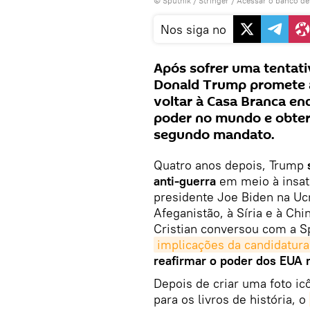
© Sputnik / Stringer
/
Acessar o banco d
Nos siga no
Após sofrer uma tentati
Donald Trump promete a
voltar à Casa Branca en
poder no mundo e obter
segundo mandato.
Quatro anos depois, Trump
anti-guerra
em meio à insa
presidente Joe Biden na Ucr
Afeganistão, à Síria e à Chi
Cristian conversou com a Spu
implicações da candidatura
reafirmar o poder dos EUA 
Depois de criar uma foto i
para os livros de história, o