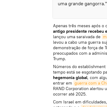
uma grande gangorra."
Apenas três meses após o c
antigo presidente recebeu e
lançou uma saraivada de
mí
levou a cabo uma guerra su
demonstração de força de 
preocupados com a administ
Trump.
Números do establishment d
tempo está se esgotando p
hegemonia global
, com algu
entrar em
guerra com a Ch
RAND Corporation alertou u
ocorrer até 2025.
Com Israel em dificuldades,