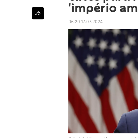
'império am
06:20 17.07.2024