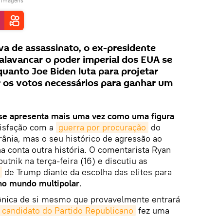
e imagens
va de assassinato, o ex-presidente
lavancar o poder imperial dos EUA se
quanto Joe Biden luta para projetar
 os votos necessários para ganhar um
se apresenta mais uma vez como uma figura
tisfação com a
guerra por procuração
do
ânia, mas o seu histórico de agressão ao
na conta outra história. O comentarista Ryan
tnik na terça-feira (16) e discutiu as
de Trump diante da escolha das elites para
no mundo multipolar
.
cônica de si mesmo que provavelmente entrará
candidato do Partido Republicano
fez uma