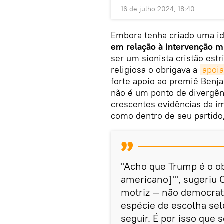
16 de julho 2024, 18:40
Embora tenha criado uma i
em relação à intervenção mi
ser um sionista cristão estr
religiosa o obrigava a
apoia
forte apoio ao premiê Benja
não é um ponto de divergên
crescentes evidências da im
como dentro de seu partido
"Acho que Trump é o obj
americano]'", sugeriu C
motriz — não democrat
espécie de escolha sel
seguir. É por isso que s