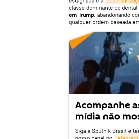
estagnada e a
desdolarizaç
classe dominante ocidental
em Trump
, abandonando co
qualquer ordem baseada em
Acompanhe as
mídia não mos
Siga a Sputnik Brasil e t
nosso canal no
Telegram