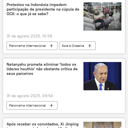
Financial Times
Donald Trump
Protestos na Indonésia impedem
participação de presidente na cúpula da
Estados Unidos
navio cargueiro
OCX: o que já se sabe?
tarifas
mercado global
preços
guerra de preços
geopolítica mundial
31 de agosto 2025, 10:59
Ásia e Oceania
Panorama internacional
Ásia e Oceania
Indonésia
Jacarta
Organização para Cooperação de Xangai (OCX)
Netanyahu promete eliminar 'todos os
líderes houthis' não obstante crítica de
Sputnik
China
seus parceiros
31 de agosto 2025, 09:54
Panorama internacional
Oriente Médio e África
Mundo
Benjamin Netanyahu
Abu Obeida
Após receber os convidados, Xi Jinping