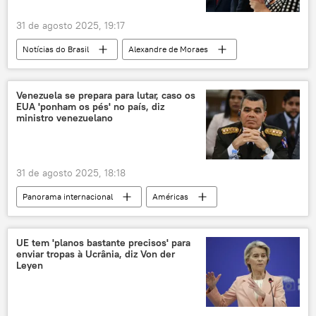
31 de agosto 2025, 19:17
Notícias do Brasil
Alexandre de Moraes
Jair Bolsonaro
Damares Alves
Republicanos
Venezuela se prepara para lutar, caso os
EUA 'ponham os pés' no país, diz
Supremo Tribunal Federal (STF)
PL
ministro venezuelano
Estados Unidos
Brasil
Donald Trump
31 de agosto 2025, 18:18
Panorama internacional
Américas
Vladimir Padrino López
Estados Unidos
Venezuela
FANB
UE tem 'planos bastante precisos' para
enviar tropas à Ucrânia, diz Von der
Forças Armadas Nacionais Bolivarianas
Leyen
narcotráfico