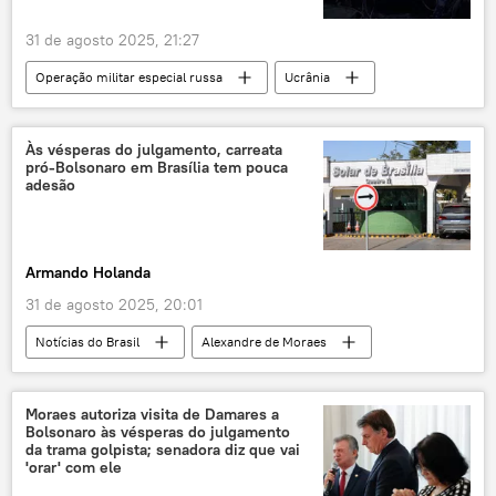
31 de agosto 2025, 21:27
Operação militar especial russa
Ucrânia
Europa
Rússia
Sputnik
Forças Armadas da Ucrânia
soldados
Às vésperas do julgamento, carreata
pró-Bolsonaro em Brasília tem pouca
parlamento
operação militar especial
adesão
Armando Holanda
31 de agosto 2025, 20:01
Notícias do Brasil
Alexandre de Moraes
Brasília
Estados Unidos
Brasil
STF
Supremo Tribunal Federal (STF)
Moraes autoriza visita de Damares a
Bolsonaro às vésperas do julgamento
Jardim Botânico
Sputnik
da trama golpista; senadora diz que vai
'orar' com ele
Jair Bolsonaro