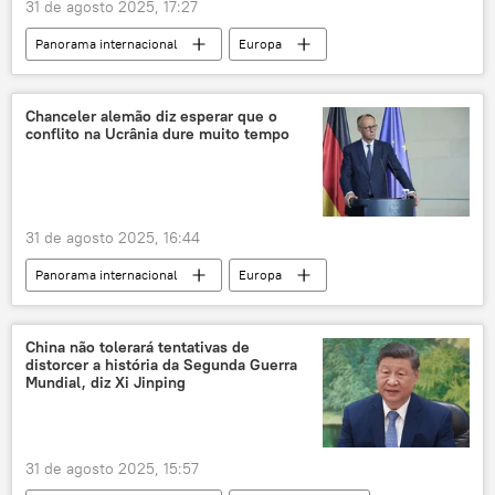
31 de agosto 2025, 17:27
Panorama internacional
Europa
Rússia
Donald Trump
Ursula von der Leyen
Vladimir Zelensky
Chanceler alemão diz esperar que o
conflito na Ucrânia dure muito tempo
Ucrânia
Kiev
Estados Unidos
Comissão Europeia
OTAN
Financial Times
Casa Branca
31 de agosto 2025, 16:44
Panorama internacional
Europa
Rússia
Vladimir Putin
Friedrich Merz
Tucker Carlson
China não tolerará tentativas de
distorcer a história da Segunda Guerra
Federação da Rússia
Mundial, diz Xi Jinping
Organização do Tratado do Atlântico Norte
Ucrânia
ZDF
OTAN
31 de agosto 2025, 15:57
Moscou