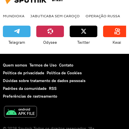
exoplanetas
Espaço
MUNDIOKA
JABUTICABA SEM CAROÇO
OPERAÇÃO RUSSA
I
Telegram
Odysee
Twitter
Kwai
Quem somos
Termos de Uso
Contato
Política de privacidade
Política de Cookies
Dúvidas sobre tratamento de dados pessoais
Padrões da comunidade
RSS
Preferências de rastreamento
© 2026 Sputnik Todos os direitos reservados. 18+