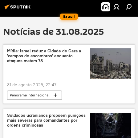
Brasil
Notícias de 31.08.2025
Mídia: Israel reduz a Cidade de Gaza a
'campos de escombros' enquanto
ataques matam 78
31 de agosto 2025, 22:47
Panorama internacional
Oriente Médio e África
Israel
Mundo
Forças de Defesa de Israel (FDI)
Soldados ucranianos propõem punições
mais severas para comandantes por
Al Jazeera
Benjamin Netanyahu
ordens criminosas
Faixa de Gaza
Hamas
Palestina