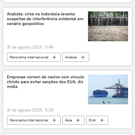
Ciência e Tecnologia
Sociedade
Lima
Norte
UNESCO
Analista: crise na Indonésia levanta
suspeitas de interferência ocidental em
Peru
povos tradicionais
cenário geopolítico
antiguidade
artefato
estatueta
Américas
31 de agosto 2025, 11:46
Panorama internacional
Análise
Ásia e Oceania
Donald Trump
Indonésia
Estados Unidos
Empresas correm de navios com vínculo
chinês para evitar sanções dos EUA, diz
Sul Global
BRICS
mídia
Organização do Tratado de Segurança Coletiva (OTSC)
Organização para Cooperação de Xangai (OCX)
31 de agosto 2025, 11:35
interferência estrangeira
Panorama internacional
Ásia
EUA
política internacional
China
guerra tarifária
comércio