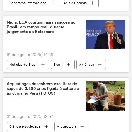
Panorama internacional
Ásia e Oceania
Xi Jinping
Vladimir Putin
Pequim
China
Praça da Paz Celestial
Mídia: EUA cogitam mais sanções ao
Brasil, em tempo real, durante
Oriente
Segunda Guerra Mundial
julgamento de Bolsonaro
nazismo
31 de agosto 2025, 14:49
Notícias do Brasil
Brasil
Américas
Donald Trump
Jair Bolsonaro
Luiz Inácio Lula da Silva
Washington
Arqueólogos descobrem escultura de
sapos de 3.800 anos ligada à cultura e
Estados Unidos
ao clima no Peru (FOTOS)
Supremo Tribunal Federal (STF)
STF
julgamento
31 de agosto 2025, 12:57
Ciência e sociedade
Arqueologia