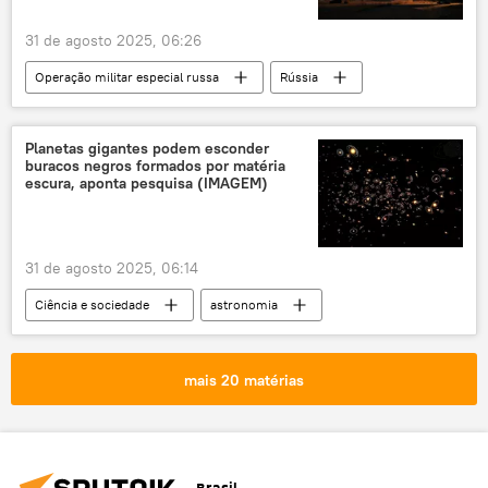
31 de agosto 2025, 06:26
Operação militar especial russa
Rússia
Defesa
Federação da Rússia
Ministério da Defesa (Rússia)
Centro
Planetas gigantes podem esconder
buracos negros formados por matéria
Norte
Ucrânia
Noruega
escura, aponta pesquisa (IMAGEM)
Himars
31 de agosto 2025, 06:14
Ciência e sociedade
astronomia
astrofísica
Ciência e Tecnologia
Sociedade
Universo
Sistema Solar
mais 20 matérias
Via Láctea
Universidade da Califórnia
pesquisa
descoberta
matéria escura
buraco negro
Brasil