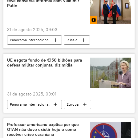
teve conversa informal com Vladimir
Faixa de Gaza
Israel
Iêmen
Putin
Forças de Defesa de Israel (FDI)
Hamas
Brigadas Al-Qassam
conflito
31 de agosto 2025, 09:03
guerra
houthis
mar Vermelho
Panorama internacional
Rússia
tensão regional
Xi Jinping
Vladimir Putin
Federação da Rússia
UE esgota fundo de €150 bilhões para
defesa militar conjunta, diz mídia
Organização de Cooperação de Xangai (SCO)
Sputnik
Peng Liyuan
Tianjin
China
31 de agosto 2025, 09:01
Organização para Cooperação de Xangai (OCX)
Panorama internacional
Europa
Ásia e Oceania
Defesa
Ursula von der Leyen
França
Polônia
Financial Times
Professor americano explica por que
OTAN não deve existir hoje e como
Comissão Europeia
Estados Unidos
resolver crise ucraniana