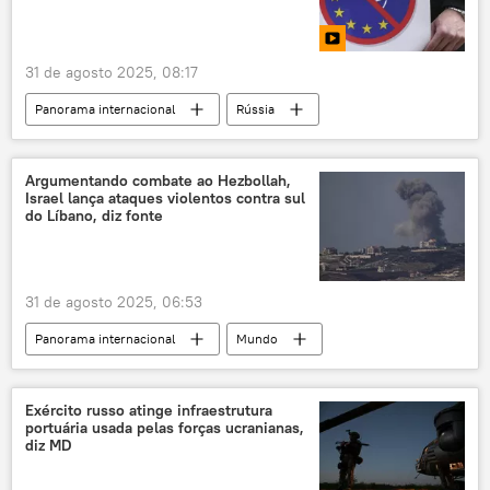
Organização do Tratado do Atlântico Norte
investimento
União Europeia
31 de agosto 2025, 08:17
Panorama internacional
Rússia
Jeffrey Sachs
Mikhail Gorbachev
Vladimir Putin
Federação da Rússia
Argumentando combate ao Hezbollah,
Israel lança ataques violentos contra sul
Estados Unidos
Ucrânia
OTAN
do Líbano, diz fonte
União Soviética
Sputnik
31 de agosto 2025, 06:53
Panorama internacional
Mundo
Líbano
Israel
Hezbollah
Exército
Oriente Médio e África
Exército russo atinge infraestrutura
portuária usada pelas forças ucranianas,
ataque
bombardeio
conflito
diz MD