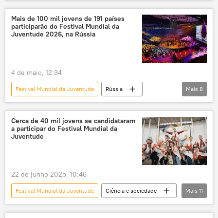
Panorama internacional
blog
blogueiro
juventude
Rússia
Mais de 100 mil jovens de 191 países
participarão do Festival Mundial da
Federação da Rússia
Kaliningrado
Juventude 2026, na Rússia
4 de maio, 12:34
Festival Mundial da Juventude
Rússia
Mais
8
Vladimir Putin
Ekaterinburgo
Federação da Rússia
jovens
líder
Cerca de 40 mil jovens se candidataram
a participar do Festival Mundial da
pedidos
Juventude
Festival Mundial da Juventude de 2024
Ciência e sociedade
22 de junho 2025, 10:46
Festival Mundial da Juventude
Ciência e sociedade
Mais
11
Sociedade
Rússia
Europa