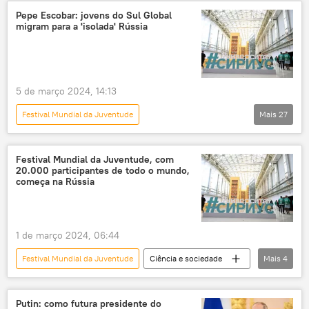
Krasnodar
juventude
Pepe Escobar: jovens do Sul Global
migram para a 'isolada' Rússia
ordem mundial
nova ordem mundial
educação
ciência
cooperação internacional
cultura
5 de março 2024, 14:13
negócios
Festival Mundial da Juventude
Mais
27
Panorama internacional
Europa
Rússia
Pepe Escobar
Sociedade
Festival Mundial da Juventude, com
20.000 participantes de todo o mundo,
Sul Global
Índia
Xi Jinping
começa na Rússia
Sérvia
OTAN
Sputnik
multipolaridade
cultura
URSS
1 de março 2024, 06:44
Belgorod
Hyderabad
Festival Mundial da Juventude
Ciência e sociedade
Mais
4
União Soviética
Ossétia do Sul
Festival Mundial da Juventude de 2024
Transnístria
China
Sudão
Rússia
Krasnodar
Vladimir Putin
Equador
Estados Unidos
Putin: como futura presidente do