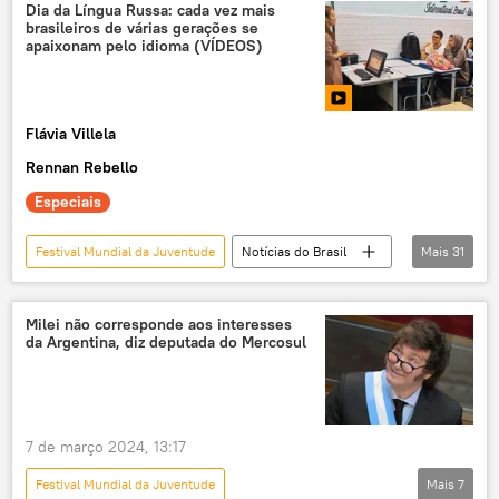
Mundo
Nizhny Novgorod
Ásia
Dia da Língua Russa: cada vez mais
brasileiros de várias gerações se
cooperação
juventude
diálogo
apaixonam pelo idioma (VÍDEOS)
cultura
Federação da Rússia
Flávia Villela
Rennan Rebello
Especiais
Festival Mundial da Juventude
Notícias do Brasil
Mais
31
Rússia
Brasil
União Soviética
Kremlin
BRICS
Belarus
Milei não corresponde aos interesses
da Argentina, diz deputada do Mercosul
Yuri Gagarin
Federação da Rússia
exclusiva
Europa
idioma russo
educação
Belford Roxo
7 de março 2024, 13:17
Aleksandr Pushkin
língua russa
Festival Mundial da Juventude
Mais
7
intercâmbio
russo
idioma