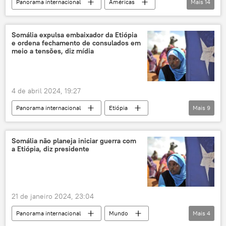
Panorama internacional
Américas
Mais
14
Oriente Médio e África
Benjamin Netanyahu
Marrocos
Somália
Washington
Casa Branca
Somália expulsa embaixador da Etiópia
e ordena fechamento de consulados em
Oriente Médio e África
EUA
meio a tensões, diz mídia
Donald Trump
Estados Unidos
Israel
Faixa de Gaza
realocação
4 de abril 2024, 19:27
deslocamento
evacuação
Panorama internacional
Etiópia
Mais
9
Mogadíscio
Somália
Hassan Sheikh Mohamud
Somalilândia
Somália não planeja iniciar guerra com
a Etiópia, diz presidente
expulsão
embaixador
crise diplomática
relações diplomáticas
Oriente Médio e África
21 de janeiro 2024, 23:04
Panorama internacional
Mundo
Mais
4