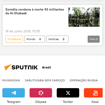
Hassan Sheikh Mohamud
Etiópia
Somália
Somalilândia
Somália condena à morte 43 militantes
da Al-Shabaab
18 de junho 2016, 15:55
Puntlândia
Mundo
Notícias
Mais
8
Somália
Nigéria
África
Abdullahi Hersi Eed
Al-Shabaab
Al-Qaeda
The Nation
Brasil
União Africana
MUNDIOKA
JABUTICABA SEM CAROÇO
OPERAÇÃO RUSSA
I
Telegram
Odysee
Twitter
Kwai