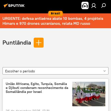
Brasil
URGENTE: defesa antiaérea abate 10 bombas, 4 projéteis
Himars e 970 drones ucranianos, relata MD russo
Puntlândia
Escolher o período
União Africana, Egito, Turquia, Somália
e Djibuti condenam reconhecimento da
Somalilândia por Israel