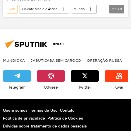
Van
Oriente Médio e África
Mundo
Mais
8
Notícias
Turquia
Irã
PKK
carro-bomba
explosão
ataque
terrorismo
Brasil
MUNDIOKA
JABUTICABA SEM CAROÇO
OPERAÇÃO RUSSA
I
Telegram
Odysee
Twitter
Kwai
Quem somos
Termos de Uso
Contato
Política de privacidade
Política de Cookies
Dúvidas sobre tratamento de dados pessoais