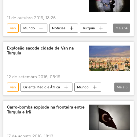
11 de outubro 2016, 13:26
Van
Mundo
Notícias
Turquia
Mais
14
Diyarbakir
Binali Yildirim
Recep Tayyip Erdogan
Aydin Mustu
Explosão sacode cidade de Van na
Turquia
Deryan Aktert
AKP
Partido da Justiça e Desenvolvimento
Partido dos Trabalhadores do Curdistão (PKK)
12 de setembro 2016, 05:19
curdos
autonomia
separatismo
Van
Oriente Médio e África
Mundo
Mais
6
assassinatos
funcionários
Notícias
Turquia
governo turco
Partido dos Trabalhadores do Curdistão (PKK)
Carro-bomba explode na fronteira entre
Turquia e Irã
explosão
feridos
carro-bomba
17 de agosto 2016, 18:13