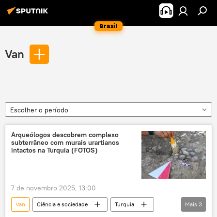
Brasil
Van
Escolher o período
Arqueólogos descobrem complexo
subterrâneo com murais urartianos
intactos na Turquia (FOTOS)
7 de novembro 2025, 13:00
Van
Ciência e sociedade
Turquia
Mais
3