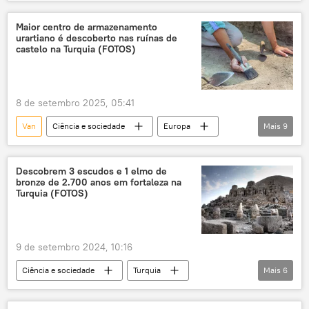
achado
Arqueologia
mural
Maior centro de armazenamento
urartiano é descoberto nas ruínas de
castelo na Turquia (FOTOS)
8 de setembro 2025, 05:41
Van
Ciência e sociedade
Europa
Mais
9
Turquia
Arqueologia
achado
escavação
sítio arqueológico
Descobrem 3 escudos e 1 elmo de
bronze de 2.700 anos em fortaleza na
descoberta
artefatos
Sociedade
Turquia (FOTOS)
ciência
9 de setembro 2024, 10:16
Ciência e sociedade
Turquia
Mais
6
Arqueologia
sítio arqueológico