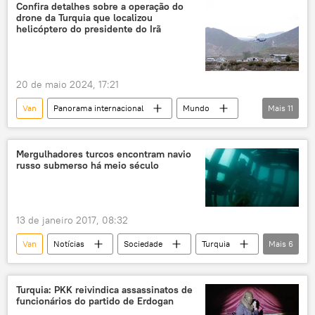
artefatos
escavação
Confira detalhes sobre a operação do
drone da Turquia que localizou
civilizações antigas
escudo
helicóptero do presidente do Irã
20 de maio 2024, 17:21
Van
Panorama internacional
Mundo
Mais
11
Irã
Azerbaijão
Ministério das Relações Exteriores
Mergulhadores turcos encontram navio
russo submerso há meio século
Ministério da Defesa
Telegram
drone
helicóptero
Diyarbakir
Hossein Amir-Abdollahian
Batman
13 de janeiro 2017, 08:32
Ebrahim Raisi
Van
Notícias
Sociedade
Turquia
Mais
6
pesquisa
descoberta
navio
mergulhadores
lago
Rússia
Turquia: PKK reivindica assassinatos de
funcionários do partido de Erdogan