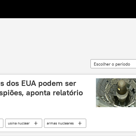
Escolher o período
es dos EUA podem ser
espiões, aponta relatório
usina nuclear
armas nucleares