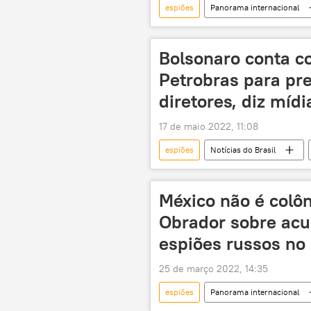
espiões
Panorama internacional
Europa
ajuda
Minis
Alemanha
Lituânia
Bolsonaro conta co
Petrobras para pre
diretores, diz mídi
17 de maio 2022, 11:08
espiões
Notícias do Brasil
Economia
Ministério de Mina
México não é colô
Obrador sobre ac
espiões russos no 
25 de março 2022, 14:35
espiões
Panorama internacional