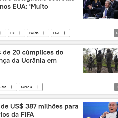
 nos EUA: 'Muito
FBI
Polícia
EUA
M
Christopher Wray
investigação
agem
China
base secreta
operação secreta
 de 20 cúmplices do
ões secretas
Américas
nça da Ucrânia em
russa
Ucrânia
)
Rússia
República Popular de Lugansk
 de US$ 387 milhões para
ios da FIFA