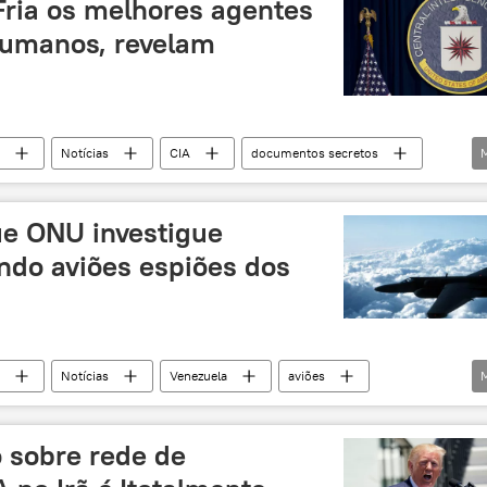
Fria os melhores agentes
humanos, revelam
Notícias
CIA
documentos secretos
treinamento
e ONU investigue
ndo aviões espiões dos
Notícias
Venezuela
aviões
 sobre rede de