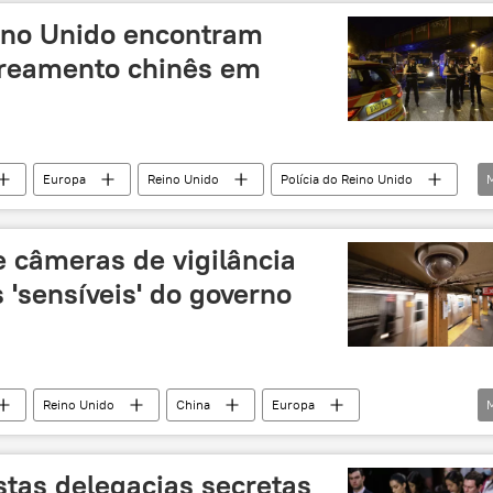
ino Unido encontram
streamento chinês em
Europa
Reino Unido
Polícia do Reino Unido
agem
contraespionagem
China
ia
e câmeras de vigilância
 'sensíveis' do governo
Reino Unido
China
Europa
agem
câmera
stas delegacias secretas