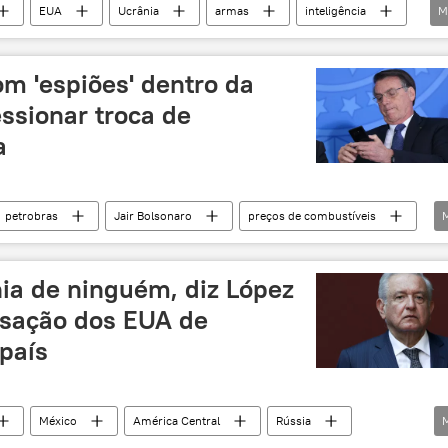
EUA
Ucrânia
armas
inteligência
M
tério da Defesa (Rússia)
Reino Unido
França
Canadá
NYT
mídia
m 'espiões' dentro da
ssionar troca de
a
petrobras
Jair Bolsonaro
preços de combustíveis
s e Energia
informação
política brasileira
nia de ninguém, diz López
usação dos EUA de
país
México
América Central
Rússia