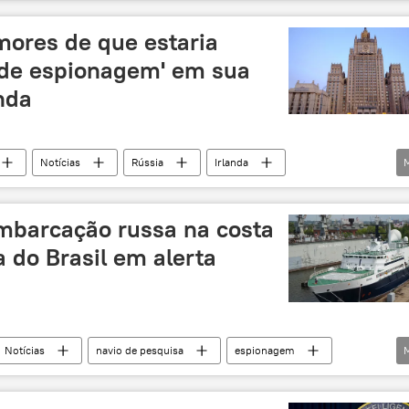
 EUA
Andrés Manuel López Obrador
mores de que estaria
 de espionagem' em sua
nda
Notícias
Rússia
Irlanda
Ministério das Relações Exteriores
Rússia
mbarcação russa na costa
 do Brasil em alerta
Notícias
navio de pesquisa
espionagem
Brasil
Suécia