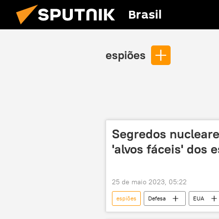
Brasil
espiões
Segredos nuclear
'alvos fáceis' dos 
25 de maio 2023, 05:22
espiões
Defesa
EUA