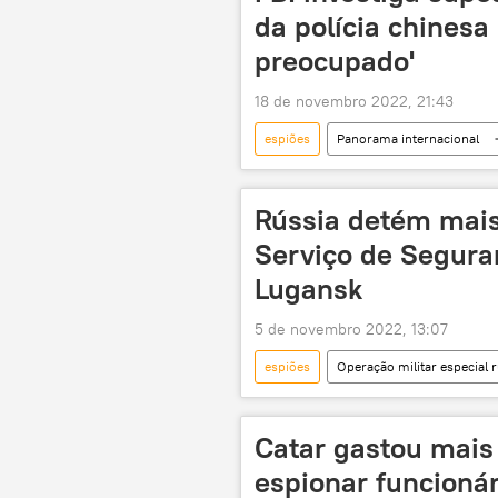
da polícia chinesa
preocupado'
18 de novembro 2022, 21:43
espiões
Panorama internacional
Departamento de Estado dos EUA
rede de espionagem
espion
Rússia detém mais
informações secretas
operaç
Serviço de Segura
Lugansk
5 de novembro 2022, 13:07
espiões
Operação militar especial 
Serviço de Segurança da Ucrânia (SBU
Catar gastou mais
espionar funcionár