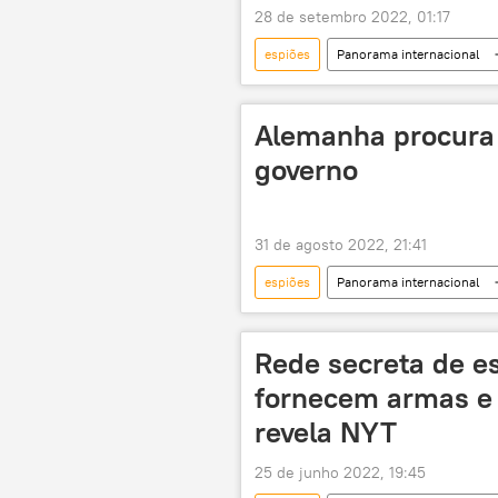
28 de setembro 2022, 01:17
espiões
Panorama internacional
Exército dos EUA
Américas
rede de espionagem
espion
Alemanha procura 
governo
31 de agosto 2022, 21:41
espiões
Panorama internacional
rede de espionagem
espion
Rede secreta de e
fornecem armas e i
revela NYT
25 de junho 2022, 19:45