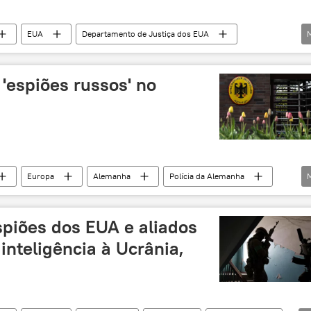
EUA
Departamento de Justiça dos EUA
América do Norte
China
engenharia
agem
espião
'espiões russos' no
Europa
Alemanha
Polícia da Alemanha
agem
espiões russos
Rússia
Olaf Scholz
spiões dos EUA e aliados
nteligência à Ucrânia,