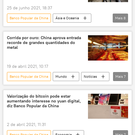
25 de junho 2021, 18:37
Banco Popular da China
Ásia e Oceania
Mais
8
Mundo
Notícias
Bloomberg
Universidade de Oxford
Deutsche Bank
Corrida por ouro: China aprova entrada
recorde de grandes quantidades do
Hong Kong
Reino Unido
China
metal
19 de abril 2021, 10:17
Banco Popular da China
Mundo
Notícias
Mais
7
ouro
cotas
importação
aumento
recorde
Ásia e Oceania
Valorização do bitcoin pode estar
aumentando interesse no yuan digital,
China
diz Banco Popular da China
2 de abril 2021, 11:31
Banco Popular da China
Economia
Mais
7