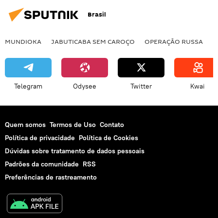
Brasil
MUNDIOKA
JABUTICABA SEM CAROÇO
OPERAÇÃO RUSSA
I
Telegram
Odysee
Twitter
Kwai
Quem somos
Termos de Uso
Contato
Política de privacidade
Política de Cookies
Dúvidas sobre tratamento de dados pessoais
Padrões da comunidade
RSS
Preferências de rastreamento