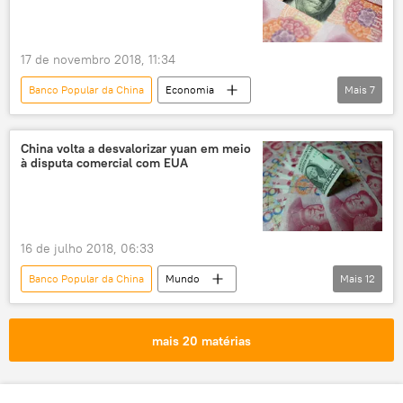
17 de novembro 2018, 11:34
Banco Popular da China
Economia
Mais
7
Notícias
China
dólar
dívida
empréstimos
yuan
China volta a desvalorizar yuan em meio
à disputa comercial com EUA
EUA
16 de julho 2018, 06:33
Banco Popular da China
Mundo
Mais
12
Ásia e Oceania
Notícias
Washington
China
Pequim
mais 20 matérias
taxa
yuan
moeda
tarifas
desvalorização
dólar
EUA