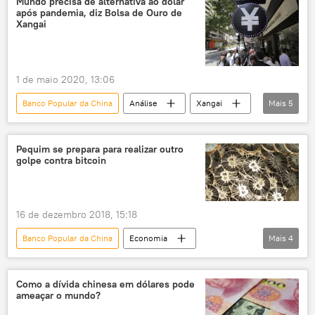
Mundo precisa de alternativa ao dólar
após pandemia, diz Bolsa de Ouro de
Jogos Olímpicos
Xangai
Jogos Olímpicos de Inverno
EUA
China
Facebook
1 de maio 2020, 13:06
Banco Popular da China
Análise
Xangai
Mais
5
Sputnik
Sputnik China
Reuters
EUA
China
Pequim se prepara para realizar outro
golpe contra bitcoin
16 de dezembro 2018, 15:18
Banco Popular da China
Economia
Mais
4
Notícias
China
bitcoin
criptomoedas
Como a dívida chinesa em dólares pode
ameaçar o mundo?