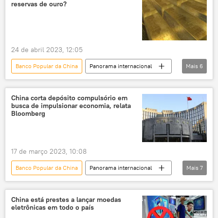
reservas de ouro?
Fundo Monetário Internacional
FMI
Rússia
China
yuan
moedas nacionais
24 de abril 2023, 12:05
Banco Popular da China
Panorama internacional
Mais
6
Economia
ouro
reservas de ouro
China
mercado global
China corta depósito compulsório em
busca de impulsionar economia, relata
Banco Central da China
Bloomberg
17 de março 2023, 10:08
Banco Popular da China
Panorama internacional
Mais
7
China
depósito
Economia
yuan
política monetária
China está prestes a lançar moedas
eletrônicas em todo o país
política fiscal
recuperação fiscal