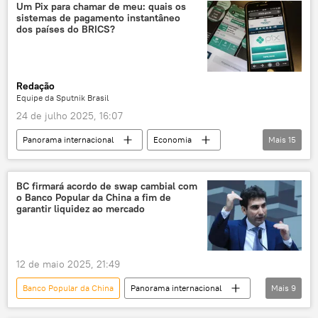
SWIFT
Um Pix para chamar de meu: quais os
sistemas de pagamento instantâneo
dos países do BRICS?
Redação
Equipe da Sputnik Brasil
24 de julho 2025, 16:07
Panorama internacional
Economia
Mais
15
Rússia
Brasil
África do Sul
Etiópia
Banco Central
BRICS
BC firmará acordo de swap cambial com
o Banco Popular da China a fim de
Internet
Pix
China
garantir liquidez ao mercado
Arábia Saudita
Egito
Emirados Árabes Unidos
Indonésia
12 de maio 2025, 21:49
lista
Índia
Banco Popular da China
Panorama internacional
Mais
9
Economia
Luiz Inácio Lula da Silva