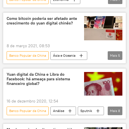
Notícias
yuan
criptomoeda
digital
bitcoin
aumento
Como bitcoin poderia ser afetado ante
crescimento do yuan digital chinês?
sucesso
8 de março 2021, 08:53
Banco Popular da China
Ásia e Oceania
Mais
5
Mundo
Notícias
criptomoeda
Bitcoin
mercado financeiro
Yuan digital da China e Libra do
Facebook: há ameaça para sistema
financeiro global?
16 de dezembro 2020, 12:54
Banco Popular da China
Análise
Sputnik
Mais
8
Sistema de Reserva Federal dos Estados Unidos
PayPal
Mastercard