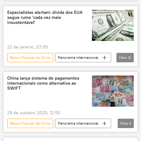
Ásia
Ásia e Oceania
China
EUA
dólar
yuan
Especialistas alertam: dívida dos EUA
segue rumo 'cada vez mais
Economia
Pequim
Washington
insustentável'
South China Morning Post
Banco Central
CIPS
SWIFT
22 de janeiro, 07:05
Banco Popular da China
Panorama internacional
Mais
12
Economia
Américas
Donald Trump
Estados Unidos
China lança sistema de pagamentos
internacionais como alternativa ao
Washington
China
SWIFT
South China Morning Post
Tesouro
dívida pública
dólar
29 de outubro 2025, 12:53
crise econômica
mercado global
Banco Popular da China
Panorama internacional
Mais
4
Economia
Ásia e Oceania
China