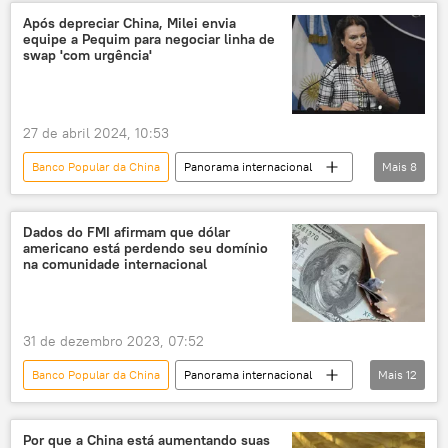
Gabriel Galípolo
Pequim
China
Após depreciar China, Milei envia
equipe a Pequim para negociar linha de
Banco Central
BC
Ásia
swap 'com urgência'
Américas
27 de abril 2024, 10:53
Banco Popular da China
Panorama internacional
Mais
8
Economia
Javier Milei
Diana Mondino
Wang Yi
China
Dados do FMI afirmam que dólar
americano está perdendo seu domínio
Pequim
Buenos Aires
na comunidade internacional
swap cambial
31 de dezembro 2023, 07:52
Banco Popular da China
Panorama internacional
Mais
12
Américas
SWIFT
Economia
EUA
dólar
desdolarização
Por que a China está aumentando suas