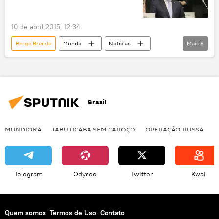
10 de abril 2015, 12:34
Borge Brende
Mundo
Notícias
Mais
8
Noruega
chanceler
relações bilaterais
diplomacia
interesses
parceria
manutenção
Brasil
Rússia
MUNDIOKA
JABUTICABA SEM CAROÇO
OPERAÇÃO RUSSA
I
Telegram
Odysee
Twitter
Kwai
Quem somos
Termos de Uso
Contato