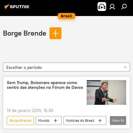
Brasil
Borge Brende
Escolher o período
Sem Trump, Bolsonaro aparece como
centro das atenções no Fórum de Davos
15 de janeiro 2019, 16:39
Borge Brende
Mundo
Notícias do Brasil
Mais
14
Europa
Notícias
Davos