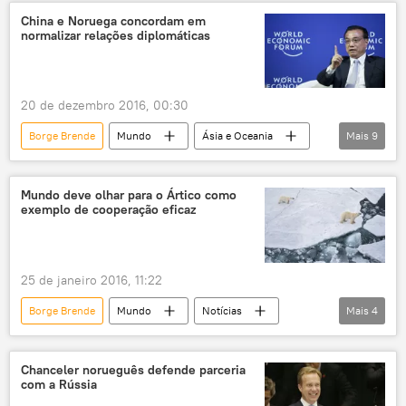
Donald Trump
Jair Bolsonaro
China e Noruega concordam em
normalizar relações diplomáticas
Paulo Guedes
Ernesto Araújo
Klaus Schwab
Fórum Econômico Mundial
comércio
diplomacia
Sergio Moro
20 de dezembro 2016, 00:30
EUA
Economia
Borge Brende
Mundo
Ásia e Oceania
Mais
9
Europa
Notícias
China
Noruega
Pequim
Li Keqiang
Mundo deve olhar para o Ártico como
exemplo de cooperação eficaz
Liu Xiaobo
Erna Solberg
Ministério das Relações Exteriores da China
25 de janeiro 2016, 11:22
Borge Brende
Mundo
Notícias
Mais
4
Ártico
Noruega
Conselho Ártico
cooperação
Chanceler norueguês defende parceria
com a Rússia