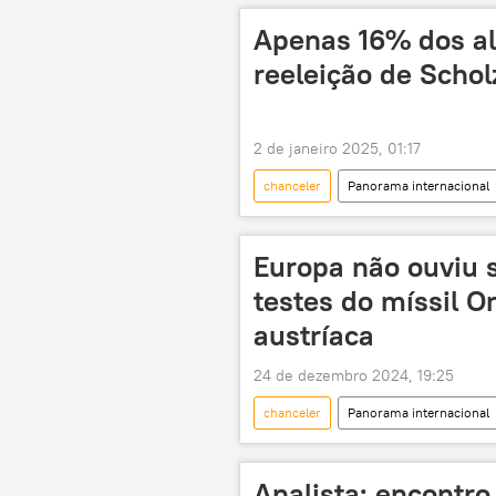
Partido Social-Democrata da Alemanh
Apenas 16% dos a
União Europeia
parlamento
reeleição de Schol
2 de janeiro 2025, 01:17
chanceler
Panorama internacional
Olaf Scholz
Alemanha
Bild
eleições
Europa não ouviu s
testes do míssil O
austríaca
24 de dezembro 2024, 19:25
chanceler
Panorama internacional
Karin Kneissl
Dniepre
conflito ucraniano
operação m
Analista: encontro