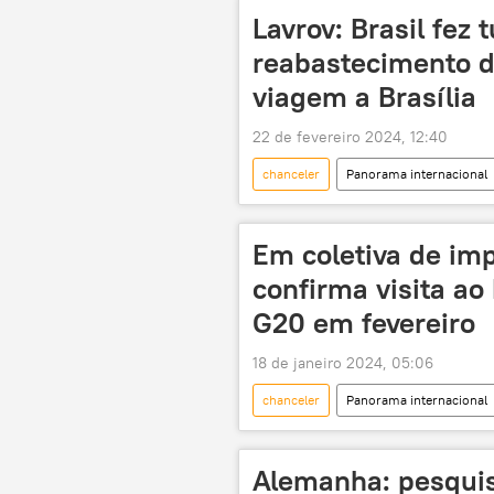
Moscou
Pequim
Se
Lavrov: Brasil fez 
Sudeste Asiático
Xi Jinping
reabastecimento d
Organização do Tratado do Atlântico N
viagem a Brasília
BRICS
Organização para Coo
22 de fevereiro 2024, 12:40
chanceler
Panorama internacional
Américas
Kremlin
Aleksei Navalny
Luiz Inácio Lu
Em coletiva de im
confirma visita ao
G20 em fevereiro
18 de janeiro 2024, 05:06
chanceler
Panorama internacional
coletiva de imprensa
MRE
Alemanha: pesqui