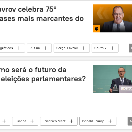
Rússia
guerra
soberania
vrov celebra 75º
frases mais marcantes do
ográficos
Rússia
Sergei Lavrov
Sputnik
omo será o futuro da
eleições parlamentares?
Europa
Friedrich Merz
Donald Trump
M
AfD
CDU