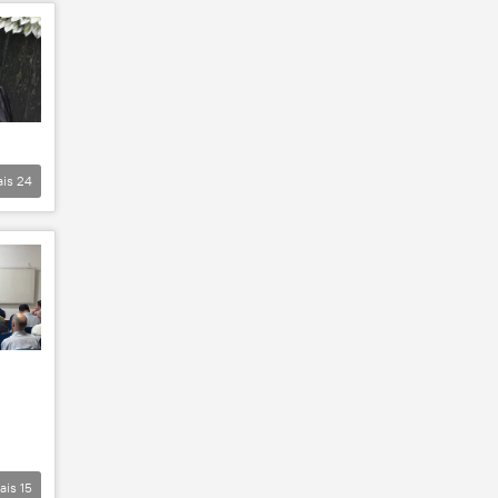
ais
24
ais
15