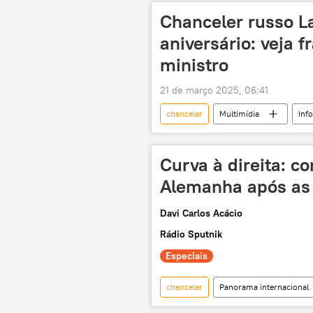
Ministério das Relações Exteriores da 
Chanceler russo La
aniversário: veja 
ministro
21 de março 2025, 06:41
chanceler
Multimídia
Inf
MRE
Curva à direita: c
Alemanha após as 
Davi Carlos Acácio
Rádio Sputnik
Especiais
chanceler
Panorama internacional
Alemanha
Estados Unidos