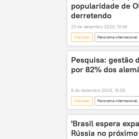
popularidade de O
derretendo
23 de dezembro 2023, 19:36
chanceler
Panorama internacional
Olaf Scholz
Der Spiegel
sondagem
Pesquisa: gestão 
por 82% dos alem
8 de dezembro 2023, 16:06
chanceler
Panorama internacional
Ucrânia
sondagem
pesquisa de opinião
gestão
'Brasil espera exp
Rússia no próximo 