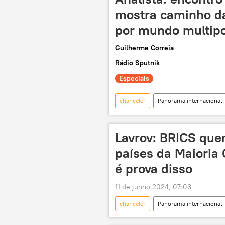
mostra caminho da
por mundo multipo
Guilherme Correia
Rádio Sputnik
Especiais
chanceler
Panorama internacional
Wang Yi
China
Bras
Agenda 2030
multipolaridad
Lavrov: BRICS que
dolarização
dólar
y
países da Maioria 
economia mundial
Mauro Vie
é prova disso
chances
chanceleres
11 de junho 2024, 07:03
chanceler
Panorama internacional
BRICS+
Nizhny Novgorod