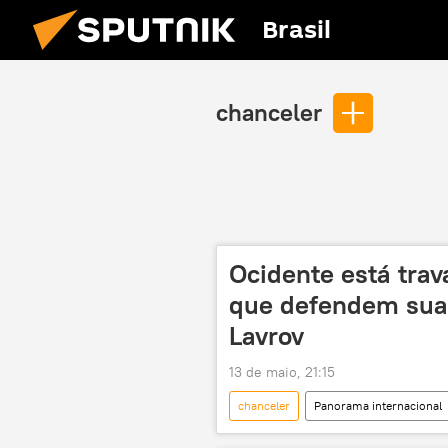
Brasil
chanceler
Ocidente está trav
que defendem sua
Lavrov
13 de maio, 21:15
chanceler
Panorama internacional
Vladimir Zelensky
Ocidente