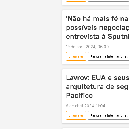
Brasil
Moscou
UFR
exclusiva
Universidade Federa
'Não há mais fé na
primeiro-ministro
multipola
possíveis negocia
inteligência
entrevista à Sputn
19 de abril 2024, 06:00
chanceler
Panorama internacional
Rússia
MRE
Ociden
Estados Unidos
Ucrânia
Lavrov: EUA e seu
Oriente Médio
Israel
arquitetura de seg
Agência Internacional de Energia Atôm
Pacífico
9 de abril 2024, 11:04
chanceler
Panorama internacional
Associação de Nações do Sudeste Asi