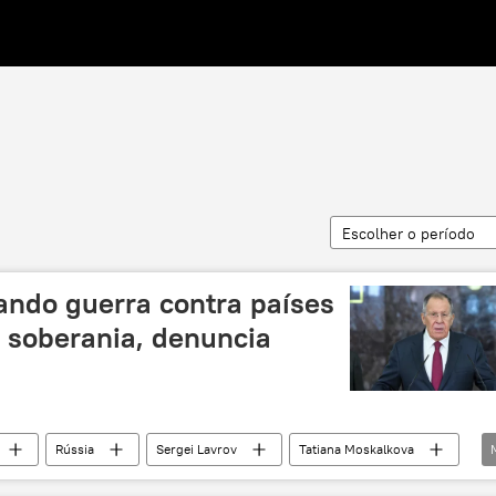
Escolher o período
ando guerra contra países
 soberania, denuncia
Rússia
Sergei Lavrov
Tatiana Moskalkova
Ucrânia
CEI