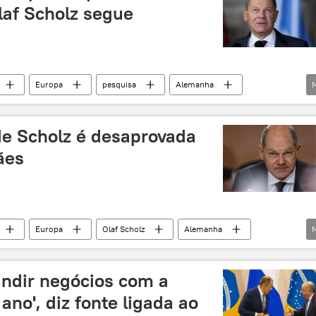
laf Scholz segue
Europa
pesquisa
Alemanha
União Social Cristã
índice de aprovação
de Scholz é desaprovada
ães
Europa
Olaf Scholz
Alemanha
desaprovação
crise de energia
aprovação
opinião pública
andir negócios com a
ano', diz fonte ligada ao