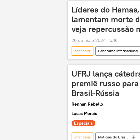
Líderes do Hamas,
lamentam morte de
veja repercussão 
20 de maio 2024, 15:16
chanceler
Panorama internacional
Vladimir Putin
Sergei Lavrov
Conselho Europeu
União Eur
UFRJ lança cáted
Hossein Amir-Abdollahian
co
premiê russo para
Narendra Modi
Índia
Brasil-Rússia
Wang Yi
Charles Michel
Rennan Rebello
Lucas Morais
Especiais
chanceler
Notícias do Brasil