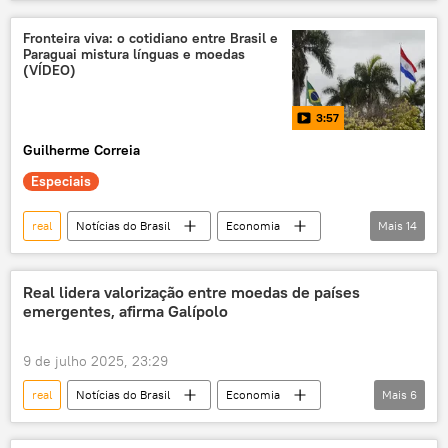
Suíça
Reino Unido
Ministério da Justiça e Segurança Pública
Fronteira viva: o cotidiano entre Brasil e
Paraguai mistura línguas e moedas
ativos congelados
repatriação de ativos
(VÍDEO)
3:57
Guilherme Correia
Especiais
real
Notícias do Brasil
Economia
Mais
14
Paraguai
Brasil
Ponta Porã (MT)
Primeiro Comando da Capital (PCC)
Real lidera valorização entre moedas de países
emergentes, afirma Galípolo
segurança
fronteira
língua portuguesa
exclusiva
9 de julho 2025, 23:29
Pedro Juan Caballero
comércio
real
Notícias do Brasil
Economia
Mais
6
dólar
moedas
violência
Gabriel Galípolo
Banco Central
segurança pública