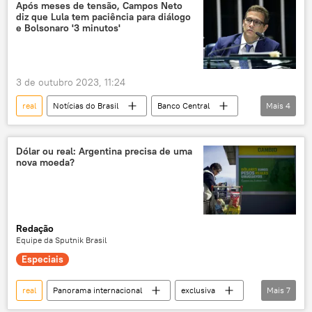
multipolaridade
Economia
dólar
Após meses de tensão, Campos Neto
diz que Lula tem paciência para diálogo
yuan
e Bolsonaro '3 minutos'
3 de outubro 2023, 11:24
real
Notícias do Brasil
Banco Central
Mais
4
governo Lula
Luiz Inácio Lula da Silva
Economia
taxa de juros
Dólar ou real: Argentina precisa de uma
nova moeda?
Redação
Equipe da Sputnik Brasil
Especiais
real
Panorama internacional
exclusiva
Mais
7
Brasil
Argentina
dólar