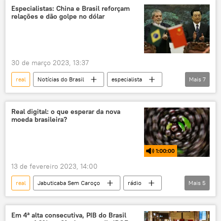
hegemonia
privilégios
Economia
Especialistas: China e Brasil reforçam
relações e dão golpe no dólar
comércio
comércio internacional
banco
Ministério da Fazenda
Banco Central
blockchain
moeda
30 de março 2023, 13:37
moeda virtual
moeda nacional
real
Notícias do Brasil
especialista
Mais
7
yuan
China
Brasil
Rússia
dólar
dólares
Mercosul
yuan
Real digital: o que esperar da nova
moeda brasileira?
1:00:00
13 de fevereiro 2023, 14:00
real
Jabuticaba Sem Caroço
rádio
Mais
5
podcast
sistema financeiro
Economia
moeda
Brasil
Em 4ª alta consecutiva, PIB do Brasil