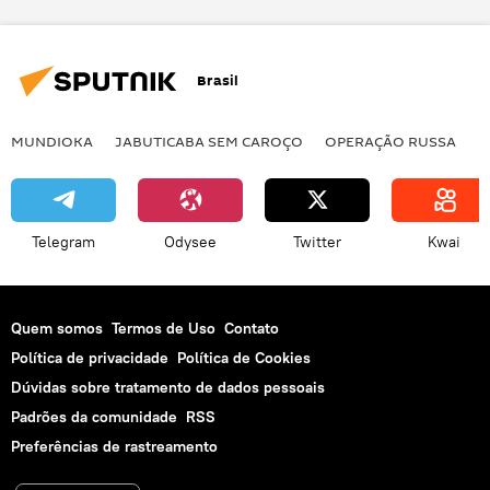
#SputnikExplica
Rússia
China
yuan
moeda
EUA
Brasil
MUNDIOKA
JABUTICABA SEM CAROÇO
OPERAÇÃO RUSSA
I
Telegram
Odysee
Twitter
Kwai
Quem somos
Termos de Uso
Contato
Política de privacidade
Política de Cookies
Dúvidas sobre tratamento de dados pessoais
Padrões da comunidade
RSS
Preferências de rastreamento