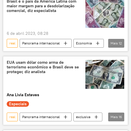
Brasil é o país da América Latina com
maior margem para a desdolarização
Rússia
China
Índia
Brasil
comercial, diz especialista
EUA
dólar
yuan
rublo
comércio
comércio internacional
6 de abril 2023, 08:28
Arábia Saudita
moedas nacionais
real
Panorama internacional
Economia
Mais
12
yuan
China
América Latina
Brasil
comércio
EUA usam dólar como arma de
terrorismo econômico e Brasil deve se
comércio internacional
comércio bilateral
proteger, diz analista
desdolarização
Rússia
rublo
moeda
divisas
Ana Livia Esteves
Especiais
real
Panorama internacional
exclusiva
Mais
16
China
Brasil
dólar