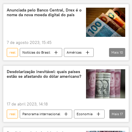
moeda
inflação
Economia
Anunciada pelo Banco Central, Drex é o
nome da nova moeda digital do país
EUA
7 de agosto 2023, 15:45
real
Notícias do Brasil
Américas
Mais
10
América do Sul
América Latina
Brasil
Banco Central do Brasil
Desdolarização inevitável: quais países
estão se afastando do dólar americano?
moeda
digital
mercado financeiro
moeda virtual
Economia
dinheiro
17 de abril 2023, 14:18
real
Panorama internacional
Economia
Mais
17
desdolarização
mercado financeiro
Europa
Ásia
Américas