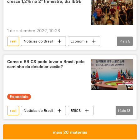
cresce 1,2% no 2º trimestre, diz IBGE
1 de setembro 2022, 10:23
real
Notícias do Brasil
Economia
Mais
5
PIB
Américas
investimento
importação
Brasil
Como o BRICS pode levar o Brasil pelo
caminho da desdolarização?
Especiais
real
Notícias do Brasil
BRICS
Mais
13
Brasil
Economia
dólar
desdolarização
hegemonia
mais 20 matérias
exclusiva
Sputnik Explica