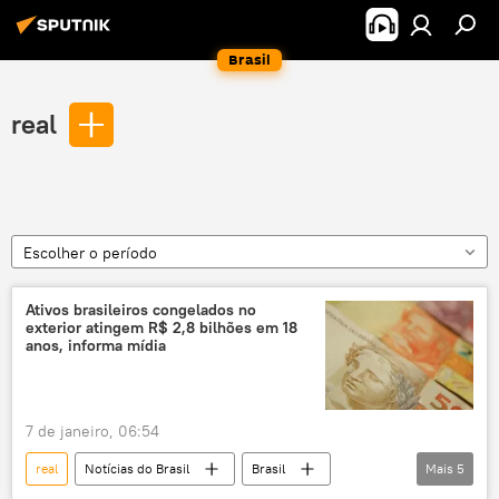
Brasil
real
Escolher o período
Ativos brasileiros congelados no
exterior atingem R$ 2,8 bilhões em 18
anos, informa mídia
7 de janeiro, 06:54
real
Notícias do Brasil
Brasil
Mais
5