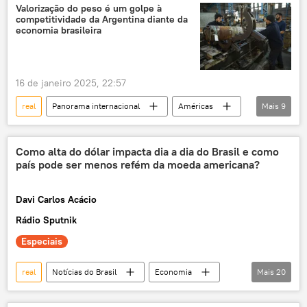
valorização
desvalorização
moeda
Valorização do peso é um golpe à
competitividade da Argentina diante da
moeda estrangeira
economia brasileira
16 de janeiro 2025, 22:57
real
Panorama internacional
Américas
Mais
9
Economia
Javier Milei
Argentina
Brasil
competitividade
dólar
Como alta do dólar impacta dia a dia do Brasil e como
país pode ser menos refém da moeda americana?
peso argentino
Banco Central da República Argentina
Davi Carlos Acácio
América Latina
Rádio Sputnik
Especiais
real
Notícias do Brasil
Economia
Mais
20
Brasil
Estados Unidos