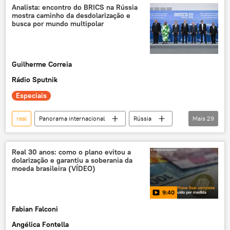
Banco Central
BRICS
dólar
Analista: encontro do BRICS na Rússia
mostra caminho da desdolarização e
especulação
moeda
busca por mundo multipolar
dívida pública
dívida
ativos
indústria
PIB
desdolarização
Guilherme Correia
exclusiva
Jabuticaba Sem Caroço
Rádio Sputnik
produto interno bruto
moeda estrangeira
Especiais
moedas nacionais
EUA
podcast
real
Panorama internacional
Rússia
Mais
29
Economia
Sergei Lavrov
Wang Yi
China
Brasil
Arábia Saudita
Real 30 anos: como o plano evitou a
dolarização e garantiu a soberania da
BRICS
ONU
Agenda 2030
moeda brasileira (VÍDEO)
multipolaridade
mundo multipolar
9:40
desdolarização
dolar
dolarização
Fabian Falconi
dólar
yuan
yuan
rublo
Angélica Fontella
rublo
economia mundial