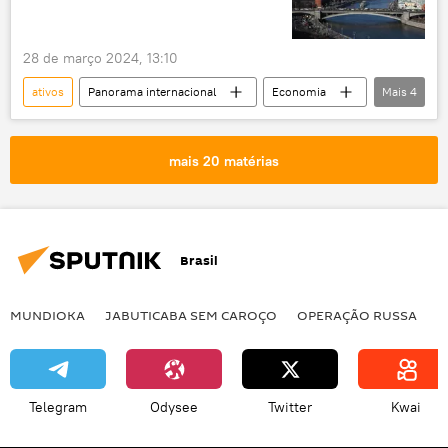
28 de março 2024, 13:10
ativos
Panorama internacional
Economia
Mais
4
Moscou
Ucrânia
Rússia
empresas
mais 20 matérias
Brasil
MUNDIOKA
JABUTICABA SEM CAROÇO
OPERAÇÃO RUSSA
I
Telegram
Odysee
Twitter
Kwai