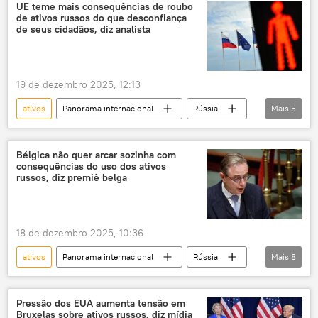
Departamento do Tesouro dos EUA
tensão militar
UE teme mais consequências de roubo
de ativos russos do que desconfiança
Financial Times
desvalorização
de seus cidadãos, diz analista
mercado financeiro
19 de dezembro 2025, 12:13
ativos
Panorama internacional
Rússia
Mais
5
Europa
Kiev
Ucrânia
Federação da Rússia
Sputnik
Bélgica não quer arcar sozinha com
consequências do uso dos ativos
russos, diz premiê belga
18 de dezembro 2025, 10:36
ativos
Panorama internacional
Rússia
Mais
8
Europa
Bélgica
Euroclear
Banco Central
ativos congelados
Pressão dos EUA aumenta tensão em
Bruxelas sobre ativos russos, diz mídia