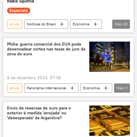
Rádio Sputnik
Especiais
ativos
Notícias do Brasil
Economia
Mais
20
Brasil
Estados Unidos
Banco Central
BRICS
dólar
Mídia: guerra comercial dos EUA pode
desencadear cortes nas taxas de juro da
especulação
moeda
real
zona do euro
dívida pública
dívida
indústria
PIB
desdolarização
exclusiva
8 de dezembro 2024, 07:38
Jabuticaba Sem Caroço
ativos
Panorama internacional
Economia
Mais
11
produto interno bruto
moeda estrangeira
Europa
Donald Trump
moedas nacionais
EUA
podcast
Estados Unidos
BCE
Envio de reservas de ouro para o
exterior é medida 'arrojada' ou
Financial Times
Banco Central Europeu
'desesperada' da Argentina?
Casa Branca
taxa de juros
mercado financeiro
títulos