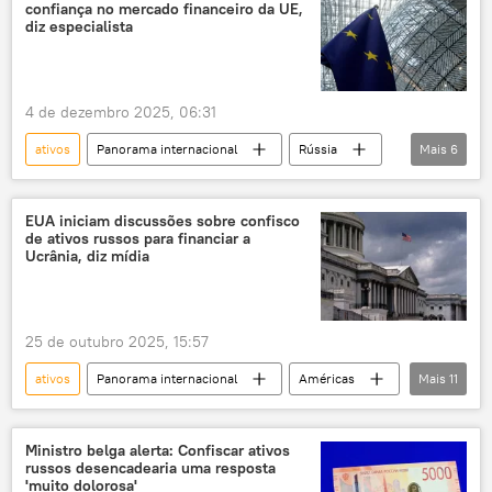
confiança no mercado financeiro da UE,
Bélgica
Bruxelas
confisco
diz especialista
ativos congelados
crise econômica
crise
4 de dezembro 2025, 06:31
ativos
Panorama internacional
Rússia
Mais
6
Europa
Ucrânia
G7
Euroclear
Bélgica
EUA iniciam discussões sobre confisco
de ativos russos para financiar a
ativos congelados
Ucrânia, diz mídia
25 de outubro 2025, 15:57
ativos
Panorama internacional
Américas
Mais
11
Rússia
Europa
António Costa
Ursula von der Leyen
Moscou
Ministro belga alerta: Confiscar ativos
russos desencadearia uma resposta
Maria Zakharova
Conselho Europeu
'muito dolorosa'