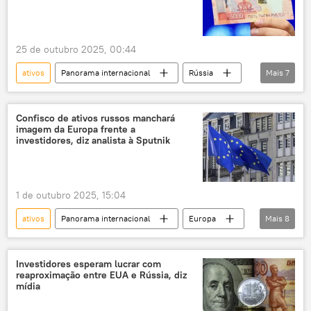
Reuters
Comissão Europeia
Ucrânia
Kiev
25 de outubro 2025, 00:44
ativos
Panorama internacional
Rússia
Mais
7
Europa
Theo Francken
Vladimir Putin
Viktor Orbán
Confisco de ativos russos manchará
imagem da Europa frente a
Bélgica
Vladimir
investidores, diz analista à Sputnik
Federação da Rússia
1 de outubro 2025, 15:04
ativos
Panorama internacional
Europa
Mais
8
Rússia
Ocidente
Reino Unido
Euroclear
ativos congelados
Investidores esperam lucrar com
reaproximação entre EUA e Rússia, diz
fundos
União Europeia
mídia
fundos congelados