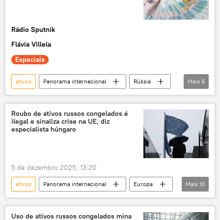
Rádio Sputnik
Flávia Villela
Especiais
ativos
Panorama internacional
Rússia
Mais
9
Ucrânia
Estados Unidos
Donald Trump
Ocidente
SWIFT
Roubo de ativos russos congelados é
ilegal e sinaliza crise na UE, diz
exclusiva
sanções
Europa
especialista húngaro
Mundioka
5 de dezembro 2025, 13:20
ativos
Panorama internacional
Europa
Mais
10
Rússia
Ursula von der Leyen
Theo Francken
Comissão Europeia
Uso de ativos russos congelados mina