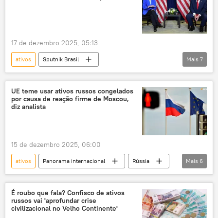
roubo
violação
direito internacional
17 de dezembro 2025, 05:13
ativos
Sputnik Brasil
Mais
7
Panorama internacional
Europa
Donald Trump
Rússia
UE teme usar ativos russos congelados
por causa de reação firme de Moscou,
Estados Unidos
Ucrânia
Bruxelas
diz analista
15 de dezembro 2025, 06:00
ativos
Panorama internacional
Rússia
Mais
6
Europa
Bélgica
Viktor Orbán
Euroclear
Banco Central da Rússia
É roubo que fala? Confisco de ativos
russos vai 'aprofundar crise
ativos congelados
civilizacional no Velho Continente'