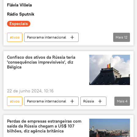
Flávia Villela
guerra comercial
Rádio Sputnik
Especiais
ativos
Panorama internacional
Mais
12
Economia
Américas
Luis Caputo
Javier Milei
Argentina
Confisco dos ativos da Rússia teria
'consequências imprevisíveis', diz
Banco Central
La Nación
ouro
Bélgica
inflação
empréstimo
exclusiva
Mauricio Macri
Mundioka
22 de junho 2024, 10:16
ativos
Panorama internacional
Rússia
Mais
4
Bélgica
ativos congelados
Euroclear
Conselho Europeu
Perdas de empresas estrangeiras com
saída da Rússia chegam a US$ 107
bilhões, diz agência britânica