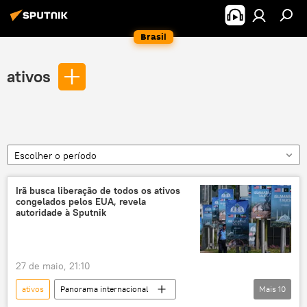
Brasil
ativos
Escolher o período
Irã busca liberação de todos os ativos
congelados pelos EUA, revela
autoridade à Sputnik
27 de maio, 21:10
ativos
Panorama internacional
Mais
10