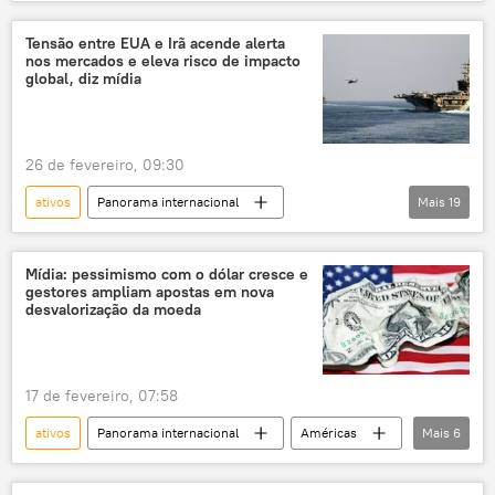
Oriente Médio e África
Américas
Irã
Estados Unidos
Tensão entre EUA e Irã acende alerta
nos mercados e eleva risco de impacto
Conselho Supremo de Segurança Nacional do Irã
global, diz mídia
estreito de Ormuz
Oriente Médio
EUA
ativos congelados
26 de fevereiro, 09:30
fundos congelados
ativos
Panorama internacional
Mais
19
Oriente Médio e África
Irã
EUA
estreito de Ormuz
mercado financeiro
Mídia: pessimismo com o dólar cresce e
gestores ampliam apostas em nova
mercado de capitais
mercado global
desvalorização da moeda
petróleo e gás
petróleo
preços
juros
inflação
Economia
17 de fevereiro, 07:58
Donald Trump
ativos
Panorama internacional
Américas
Mais
6
Organização dos Países Exportadores de Petróleo (OPEP)
EUA
dólar
G1
OPEP
conflito