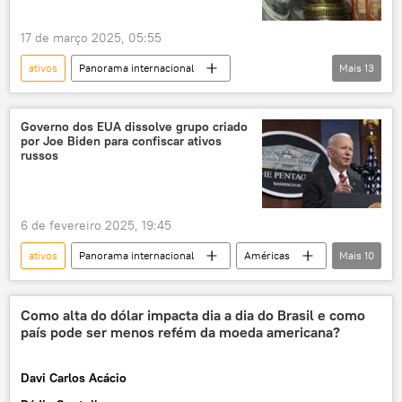
17 de março 2025, 05:55
ativos
Panorama internacional
Mais
13
Economia
Europa
Rússia
Donald Trump
Vladimir Putin
Governo dos EUA dissolve grupo criado
por Joe Biden para confiscar ativos
Ocidente
Banco Central da Rússia
russos
Financial Times
Organização do Tratado do Atlântico Norte
6 de fevereiro 2025, 19:45
mercado financeiro
rublo
ativos
Panorama internacional
Américas
Mais
10
valorização
lucro
investidores
Joe Biden
Donald Trump
Estados Unidos
Ucrânia
Como alta do dólar impacta dia a dia do Brasil e como
país pode ser menos refém da moeda americana?
conflito ucraniano
sanções
EUA
Rússia
Europa
confisco
Davi Carlos Acácio