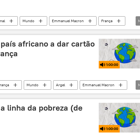
nal
Mundo
Emmanuel Macron
França
ONU
UERJ
BRICS
Oriente Médio e África
país africano a dar cartão
rança
1:00:00
rança
Mundo
Argel
Emmanuel Macron
o
a linha da pobreza (de
1:00:00