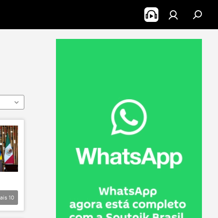
ais
10