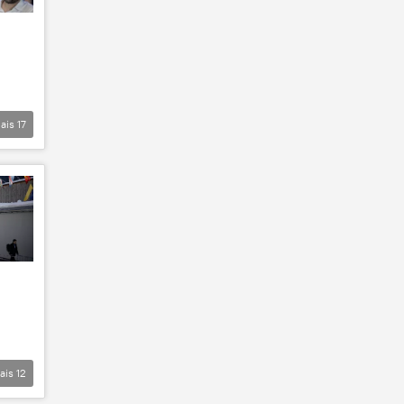
ais
17
ais
12