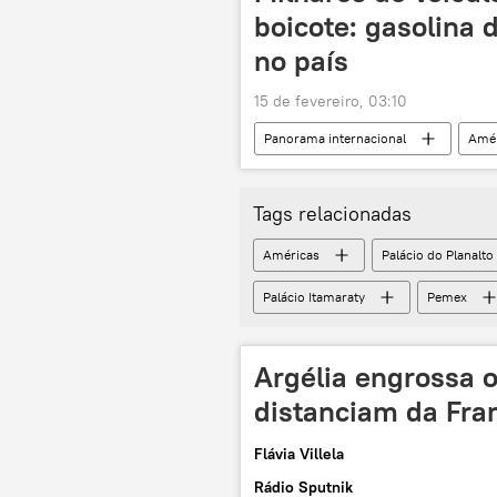
boicote: gasolina d
no país
15 de fevereiro, 03:10
Panorama internacional
Amér
La Paz
Movimento para o Soc
Tags relacionadas
Américas
Palácio do Planalto
Palácio Itamaraty
Pemex
Argélia engrossa o
distanciam da Fra
Flávia Villela
Rádio Sputnik