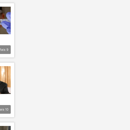
Mais
9
ais
10