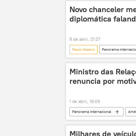
Pemex
Palácio Itamaraty
Novo chanceler m
diplomática faland
8 de abril, 21:27
Paulo Velasco
Panorama internacio
Claudia Sheinbaum
Brasil
Ministro das Relaç
renuncia por moti
1 de abril, 19:09
Panorama internacional
Amér
Senado
Chancelaria
Milhares de veícul