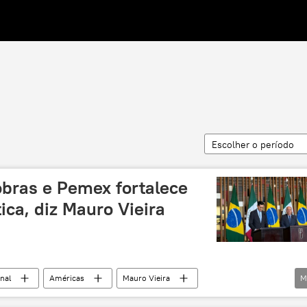
Escolher o período
obras e Pemex fortalece
ca, diz Mauro Vieira
nal
Américas
Mauro Vieira
M
l
México
Brasília
Petrobras