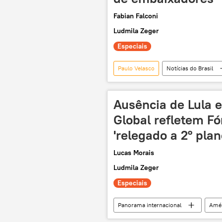
política
popularidade
Fabian Falconi
Ludmila Zeger
Especiais
Paulo Velasco
Notícias do Brasil
Brasil
Gaza
Psol
Partido dos Trabalhadores (PT)
Ausência de Lula e
diplomacia
Luiz Inácio Lula da
Global refletem F
Universidade Federal de Pelotas
'relegado a 2º plan
Lucas Morais
Ludmila Zeger
Especiais
Panorama internacional
Amér
Brasil
Marina Silva