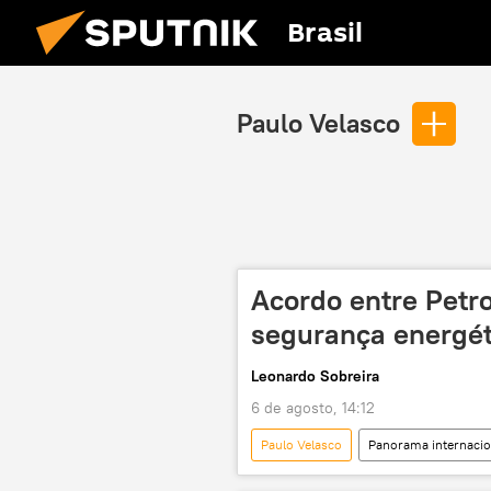
Brasil
Paulo Velasco
Acordo entre Petr
segurança energéti
Leonardo Sobreira
6 de agosto, 14:12
Paulo Velasco
Panorama internacio
Luiz Inácio Lula da Silva
Brasi