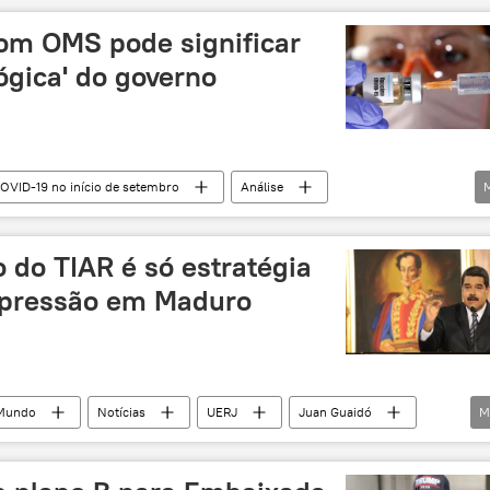
uiz Inácio Lula da Silva
diplomacia
desdolarização
com OMS pode significar
rgética
mudança climática
lógica' do governo
COVID-19 no início de setembro
Análise
UERJ
análise
COVID-19
internacionais
diplomacia
vacina
o do TIAR é só estratégia
 pressão em Maduro
Mundo
Notícias
UERJ
Juan Guaidó
M
 dos Estados Americanos (OEA)
sanções
EUA
Venezuela
Rio de Janeiro