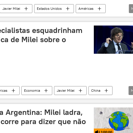
Javier Milei
Estados Unidos
Américas
rádio
EUA
ecialistas esquadrinham
ica de Milei sobre o
icas
Economia
Javier Milei
China
M
dívida externa
financiamento
inflação
podcast
Ásia e Oceania
EUA
Ocidente
 Argentina: Milei ladra,
corre para dizer que não
1:00:00