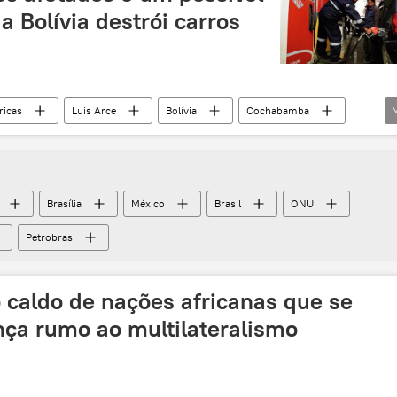
a Bolívia destrói carros
icas
Luis Arce
Bolívia
Cochabamba
ialismo (MAS)
YPFB
Brasília
México
Brasil
ONU
Petrobras
 caldo de nações africanas que se
nça rumo ao multilateralismo