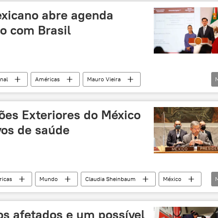
Palácio do Planalto
Claudia Sheinbaum
ONU
exicano abre agenda
o com Brasil
nal
Américas
Mauro Vieira
México
Itamaraty
Rio de Janeiro
ões Exteriores do México
vos de saúde
icas
Mundo
Claudia Sheinbaum
México
os afetados e um possível