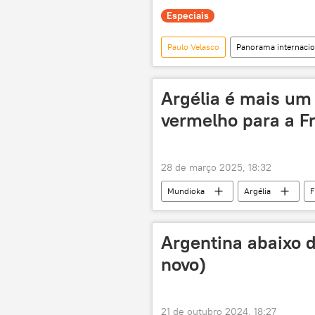
Especiais
Paulo Velasco
Panorama internacio
Marrocos
Argélia
colonialismo
exclusiva
Argélia é mais um 
vermelho para a F
28 de março 2025, 18:32
Mundioka
Argélia
F
BRICS
podcast
rádi
Argentina abaixo d
novo)
21 de outubro 2024, 18:27