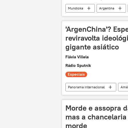
Mundioka
Argentina
Economia
podcast
'ArgenChina'? Esp
reviravolta ideológ
gigante asiático
Flávia Villela
Rádio Sputnik
Especiais
Panorama internacional
Amér
Argentina
Estados Unidos
exclusiva
Mundioka
Morde e assopra da
mas a chancelaria 
morde