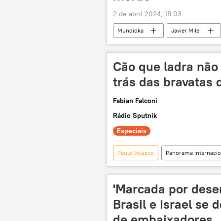
2 de abril 2024, 18:03
Mundioka
Javier Milei
Colômbia
Américas
diplomatas
expulsão
Cão que ladra não
relações bilaterais
trás das bravatas 
Fabian Falconi
Rádio Sputnik
Especiais
Paulo Velasco
Panorama internacio
Argentina
Gustavo Petro
Andrés Manuel López Obrador
'Marcada por desen
relações bilaterais
Ministério
Brasil e Israel se
política externa
integração re
de embaixadores