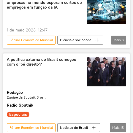
empresas no mundo esperam cortes de
taxa
empregos em função da IA
1 de maio 2023, 12:47
Fórum Econômico Mundial
Ciência e sociedade
Mais
6
Economia
mercado global
desemprego
inteligência artificial
A política externa do Brasil começou
com o 'pé direito'?
Ciência e Tecnologia
Tecnologias de Ponta
Redação
Equipe da Sputnik Brasil
Rádio Sputnik
Especiais
Fórum Econômico Mundial
Notícias do Brasil
Mais
15