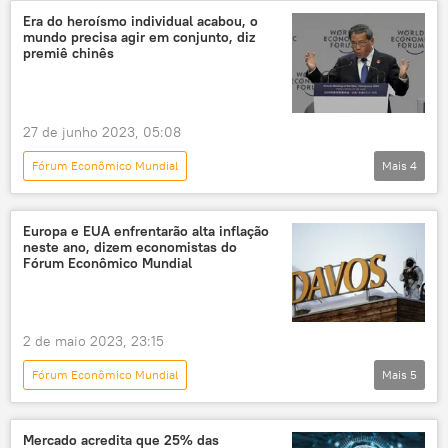
BRICS
Sul Global
Davos
Era do heroísmo individual acabou, o
mundo precisa agir em conjunto, diz
Brasil
Marina Silva
Javier Milei
premiê chinês
nova ordem mundial
exclusiva
Luiz Inácio Lula da Silva
diplomacia
27 de junho 2023, 05:08
desdolarização
meio ambiente
Fórum Econômico Mundial
Mais
4
transição energética
mudança climática
Panorama internacional
China
cooperação bilateral
trabalho conjunto
Europa e EUA enfrentarão alta inflação
neste ano, dizem economistas do
desenvolvimento
Fórum Econômico Mundial
2 de maio 2023, 23:15
Fórum Econômico Mundial
Mais
5
Panorama internacional
Economia
inflação
economistas
sanções
Mercado acredita que 25% das