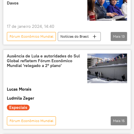
Jake Sullivan
Davos
Fórum Econômico Mundial em Davos
Fórum Econômico Mundial de Davos
17 de janeiro 2024, 14:40
Joe Biden
Curdistão
Fórum Econômico Mundial
Notícias do Brasil
Mais
13
Curdistão iraquiano
Casa Branca
Luís Roberto Barroso
Celso Amorim
Suíça
Amazônia
Davos
Suíça
Ausência de Lula e autoridades do Sul
Global refletem Fórum Econômico
Supremo Tribunal Federal (STF)
Mundial 'relegado a 2º plano'
Floresta Amazônica
região amazônica
Marina Silva
Alexandre Silveira
Lucas Morais
soberania
segurança pública
Ludmila Zeger
crime organizado
Especiais
Fórum Econômico Mundial
Mais
15
Panorama internacional
Américas