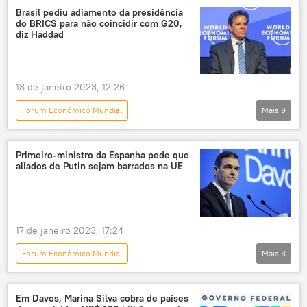
Davos
Vladimir Zelensky
Brasil pediu adiamento da presidência
do BRICS para não coincidir com G20,
Jens Stoltenberg
Rússia
diz Haddad
operação militar especial
18 de janeiro 2023, 12:26
Fórum Econômico Mundial
Mais
9
Panorama internacional
Fernando Haddad
Ministério da Fazenda
Davos
BRICS
Primeiro-ministro da Espanha pede que
aliados de Putin sejam barrados na UE
Brasil
Américas
América do Sul
América Latina
Mercosul
17 de janeiro 2023, 17:24
Fórum Econômico Mundial
Mais
8
Panorama internacional
Espanha
Rússia
Europa
Pedro Sánchez
Em Davos, Marina Silva cobra de países