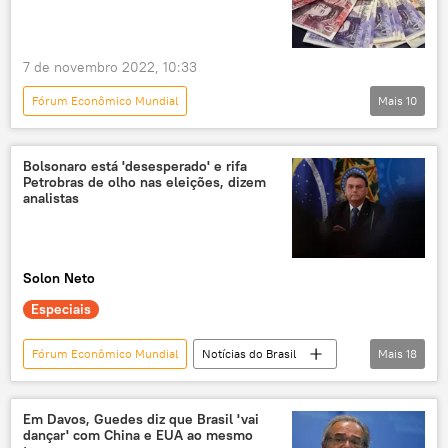
União Europeia
Economia
7 de novembro 2022, 10:33
Fórum Econômico Mundial
Mais
10
Panorama internacional
Europa
União Europeia
crise de energia
Bolsonaro está 'desesperado' e rifa
Petrobras de olho nas eleições, dizem
G20
pesquisa
Economia
analistas
crise econômica
empresas
preços de combustíveis
inflação
Solon Neto
Especiais
Fórum Econômico Mundial
Notícias do Brasil
Mais
18
exclusiva
Petrobras
Jair Bolsonaro
USP
UFRJ
Em Davos, Guedes diz que Brasil 'vai
dançar' com China e EUA ao mesmo
EUA
Europa
OPEP