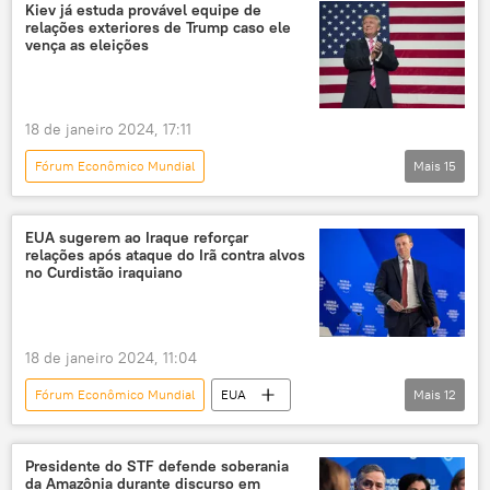
Dmitry Medvedev
Recep Tayyip Erdogan
Kiev já estuda provável equipe de
relações exteriores de Trump caso ele
Davos
Credit Suisse
vença as eleições
Financial Times
Paris
elite política
finanças
setor financeiro
bancos
18 de janeiro 2024, 17:11
reuniões
Economia
Fórum Econômico Mundial
Mais
15
Panorama internacional
Rússia
Donald Trump
Dmitry Kuleba
EUA sugerem ao Iraque reforçar
relações após ataque do Irã contra alvos
Vladimir Zelensky
Kiev
Ucrânia
no Curdistão iraquiano
Estados Unidos
EUA
eleições
relações exteriores
conflito ucraniano
18 de janeiro 2024, 11:04
Vladimir Putin
Dmitry Peskov
Fórum Econômico Mundial
EUA
Mais
12
Europa
Américas
EUA no Iraque
Iraque
Oriente Médio e África
Daesh
Presidente do STF defende soberania
da Amazônia durante discurso em