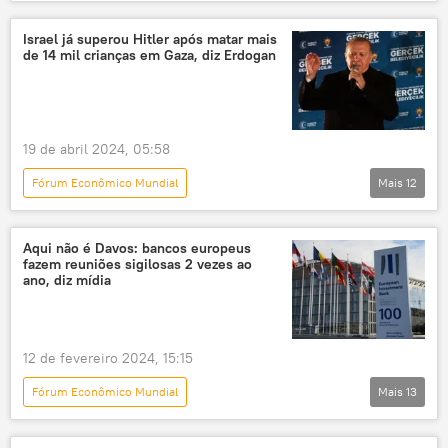
Economia
BRICS
desdolarização
rádio
podcast
moeda comum
Israel já superou Hitler após matar mais
de 14 mil crianças em Gaza, diz Erdogan
Estados Unidos
China
Índia
EUA
19 de abril 2024, 05:58
Fórum Econômico Mundial
Mais
12
Panorama internacional
Oriente Médio e África
Israel
Aqui não é Davos: bancos europeus
fazem reuniões sigilosas 2 vezes ao
Adolf Hitler
Recep Tayyip Erdogan
ano, diz mídia
Cisjordânia
Gaza
Faixa de Gaza
Turquia
Ocidente
Davos
12 de fevereiro 2024, 15:15
Suíça
Hamas
Fórum Econômico Mundial
Mais
13
Panorama internacional
Europa