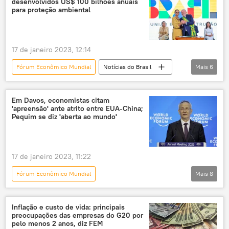
desenvolvidos US$ 100 bilhões anuais
Davos
Ucrânia
União Europeia
para proteção ambiental
Vladimir Putin
17 de janeiro 2023, 12:14
Fórum Econômico Mundial
Notícias do Brasil
Mais
6
Marina Silva
meio ambiente
Davos
Brasil
mudanças climáticas
Em Davos, economistas citam
'apreensão' ante atrito entre EUA-China;
Acordo de Paris
Pequim se diz 'aberta ao mundo'
17 de janeiro 2023, 11:22
Fórum Econômico Mundial
Mais
8
Panorama internacional
Davos
Suíça
Ursula von der Leyen
China
Inflação e custo de vida: principais
preocupações das empresas do G20 por
mercado financeiro
mercado global
pelo menos 2 anos, diz FEM