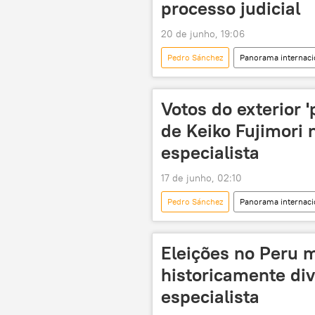
processo judicial
20 de junho, 19:06
Pedro Sánchez
Panorama internaci
Partido Socialista Operário Espanhol 
Votos do exterior 
de Keiko Fujimori 
especialista
17 de junho, 02:10
Pedro Sánchez
Panorama internaci
Alberto Fujimori
Peru
Eleições no Peru m
historicamente div
especialista