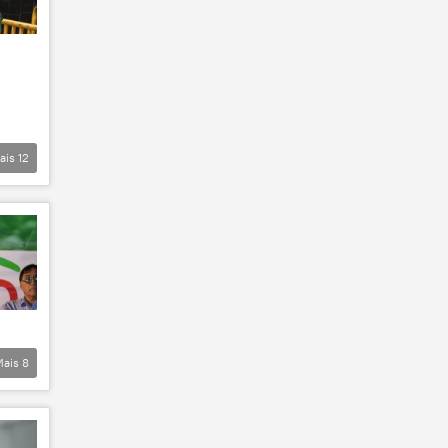
ais
12
Mais
8