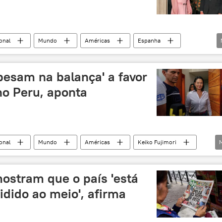
onal
Mundo
Américas
Espanha
(PSOE)
'pesam na balança' a favor
no Peru, aponta
onal
Mundo
Américas
Keiko Fujimori
Argentina
Estados Unidos
Fuerza Popular
ostram que o país 'está
idido ao meio', afirma