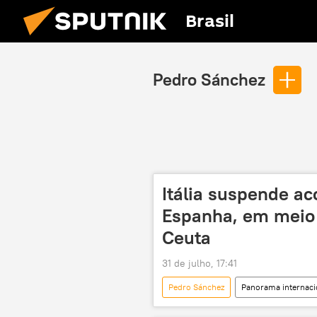
Brasil
Pedro Sánchez
Itália suspende a
Espanha, em meio 
Ceuta
31 de julho, 17:41
Pedro Sánchez
Panorama internaci
Ceuta
Itália
Ministé