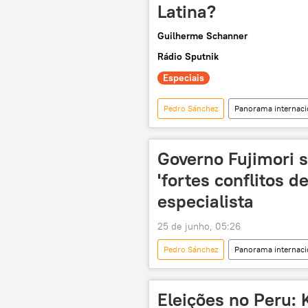
Latina?
Guilherme Schanner
Rádio Sputnik
Especiais
Pedro Sánchez
Panorama internaci
Alberto Fujimori
Peru
eleições
exclusiva
R
Governo Fujimori s
'fortes conflitos d
especialista
25 de junho, 05:26
Pedro Sánchez
Panorama internaci
Peru
Keiko Fujimori
política internacional
análise
Eleições no Peru: 