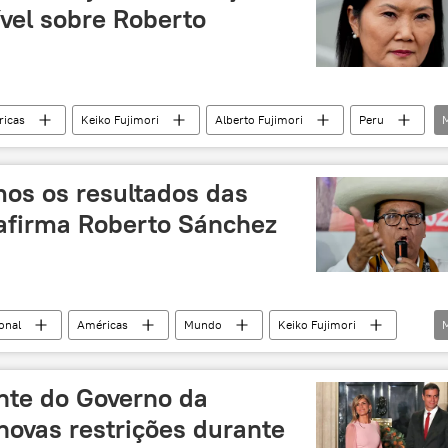
vel sobre Roberto
icas
Keiko Fujimori
Alberto Fujimori
Peru
sidência
Presidência da República
os os resultados das
 afirma Roberto Sánchez
onal
Américas
Mundo
Keiko Fujimori
Fuerza Popular
nte do Governo da
novas restrições durante