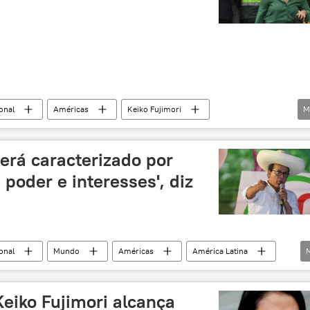
onal
Américas
Keiko Fujimori
M
Estados Unidos
Brasil
IESP
UERJ
ádio Sputnik
China
EUA
Mundioka
erá caracterizado por
e poder e interesses', diz
onal
Mundo
Américas
América Latina
Lima
Sputnik
Congresso
democracia
Keiko Fujimori alcança