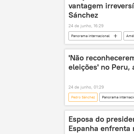
vantagem irreversí
Sánchez
24 de junho, 16:29
Panorama internacional
Amér
eleições
vitória
pre
'Não reconhecerem
eleições' no Peru,
24 de junho, 01:29
Pedro Sánchez
Panorama internaci
Alberto Fujimori
Peru
Esposa do preside
Espanha enfrenta 