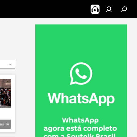
ais
14