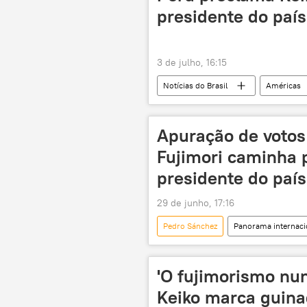
presidente do país
3 de julho, 16:15
Notícias do Brasil
Américas
Pedro Castillo
Peru
Apuração de votos
Fujimori caminha p
presidente do país
29 de junho, 17:16
Pedro Sánchez
Panorama internaci
Brasil
Peru
Fuerza 
'O fujimorismo nun
Keiko marca guina