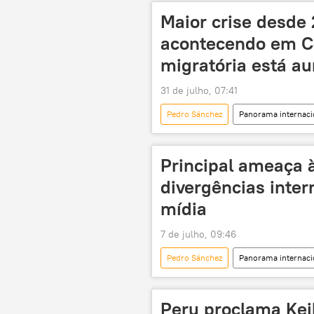
União Europeia
França
Maior crise desde 
solidariedade
imigrantes
acontecendo em Ce
migratória está 
31 de julho, 07:41
Pedro Sánchez
Panorama internaci
crise migratória
Principal ameaça 
divergências inter
mídia
7 de julho, 09:46
Pedro Sánchez
Panorama internaci
Organização do Tratado do Atlântico N
Espanha
Ancara
Al
Peru proclama Kei