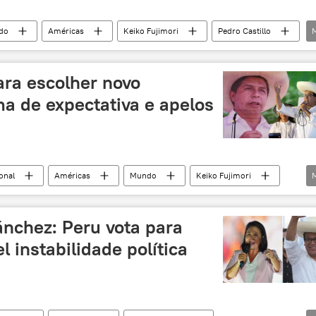
do
Américas
Keiko Fujimori
Pedro Castillo
Peru
ra escolher novo
a de expectativa e apelos
onal
Américas
Mundo
Keiko Fujimori
ina
Peru
Lima
eleições
eleição
ánchez: Peru vota para
l instabilidade política