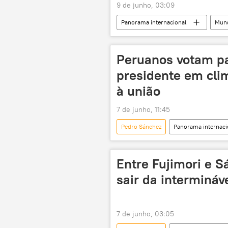
9 de junho, 03:09
Panorama internacional
Mun
Alberto Fujimori
Lima
Peruanos votam pa
presidente em clim
à união
7 de junho, 11:45
Pedro Sánchez
Panorama internaci
Alberto Fujimori
América Lat
Entre Fujimori e S
sair da intermináve
7 de junho, 03:05