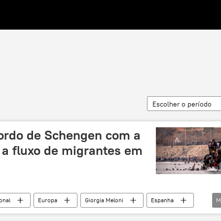
Escolher o período
cordo de Schengen com a
a fluxo de migrantes em
onal
Europa
Giorgia Meloni
Espanha
M
rio do Interior da Espanha
Marrocos
África