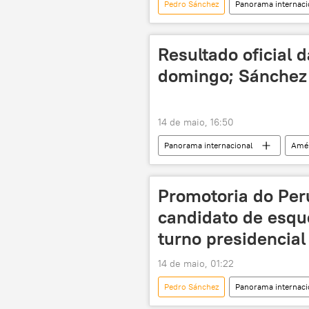
Pedro Sánchez
Panorama internaci
Alberto Fujimori
Peru
Resultado oficial 
domingo; Sánchez
14 de maio, 16:50
Panorama internacional
Amér
Ministério Público
eleições
ONPE
campanha eleitoral
Promotoria do Per
candidato de esqu
turno presidencial
14 de maio, 01:22
Pedro Sánchez
Panorama internaci
Ministério Público
Poder Judi