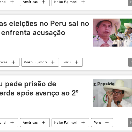
onal
Américas
Keiko Fujimori
eleições
eleições 2026
presidente
das eleições no Peru sai no
 enfrenta acusação
icas
Keiko Fujimori
Peru
resultado
candidatos
segundo turno
verba
u pede prisão de
erda após avanço ao 2º
onal
Américas
Keiko Fujimori
Peru
ciário
eleições
Procuradoria do Peru