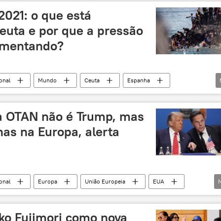
Emmanuel Macron
Aleksandr Grushko
Rússia
2021: o que está
imigrantes ilegais
crise de imigrantes
uta e por que a pressão
aumentando?
onal
Mundo
Ceuta
Espanha
à OTAN não é Trump, mas
nas na Europa, alerta
onal
Europa
União Europeia
EUA
orte
OTAN
Donald Trump
Mark Rutte
emanha
França
gastos militares
ko Fujimori como nova