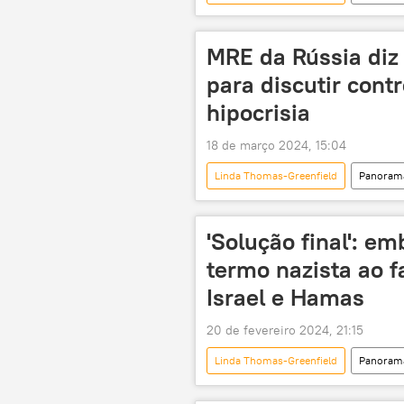
Xi Jinping
Coreia do Norte
Ministério das Relações Exteriores da 
MRE da Rússia diz
para discutir cont
hipocrisia
18 de março 2024, 15:04
Linda Thomas-Greenfield
Panorama
Washington
Federação da Rú
Ministério das Relações Exteriores da 
'Solução final': e
armas
controle de armas
termo nazista ao fa
Américas
Israel e Hamas
20 de fevereiro 2024, 21:15
Linda Thomas-Greenfield
Panorama
Mundo
Américas
O