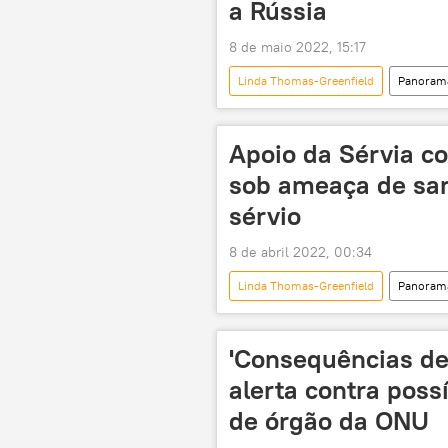
a Rússia
8 de maio 2022, 15:17
Linda Thomas-Greenfield
Panorama
EUA
ONU
CNN
Apoio da Sérvia co
sob ameaça de san
sérvio
8 de abril 2022, 00:34
Linda Thomas-Greenfield
Panorama
Conselho de Direitos Humanos da ON
Aleksandar Vucic
'Consequências des
alerta contra poss
de órgão da ONU