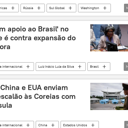
icas
Rússia
Sul Global
Washington
G4
Conselho de Segurança das Nações Unidas
exclusiva
 apoio ao Brasil' no
 é contra expansão do
dora
 internacional
Luiz Inácio Lula da Silva
Brasil
M
v
ONU
G4
Índia
Casa Branca
UA
Conselho de Segurança das Nações Unidas
China e EUA enviam
escalão às Coreias com
sula
 internacional
China
Estados Unidos