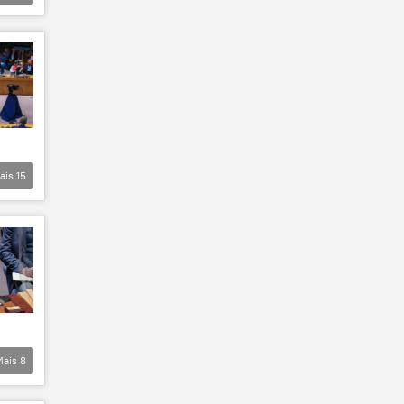
ais
15
Mais
8