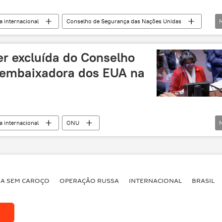
 internacional
Conselho de Segurança das Nações Unidas
de Direitos Humanos da ONU
Ucrânia
Rússia
er excluída do Conselho
 embaixadora dos EUA na
 internacional
ONU
idas
Rússia
Estados Unidos
Washington
BA SEM CAROÇO
OPERAÇÃO RUSSA
INTERNACIONAL
BRASIL