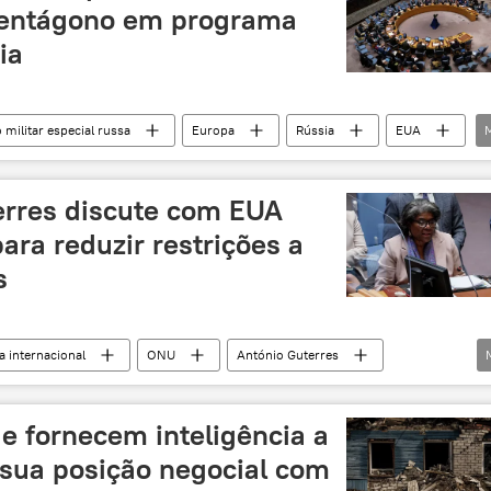
Pentágono em programa
ia
militar especial russa
Europa
Rússia
EUA
Conselho de Segurança das Nações Unidas
Ucrânia
erres discute com EUA
ra reduzir restrições a
s
 internacional
ONU
António Guterres
grãos
geopolítica
conflito ucraniano
 fornecem inteligência a
 sua posição negocial com