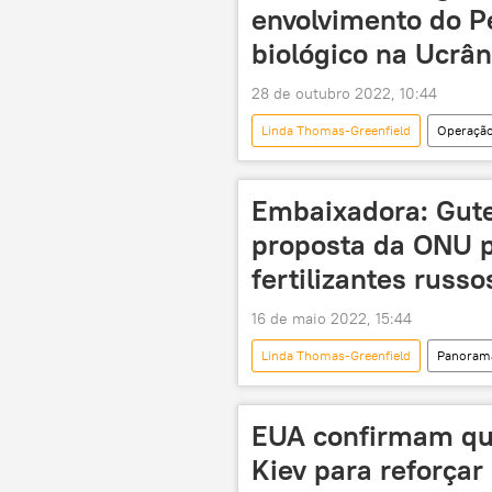
envolvimento do 
biológico na Ucrân
28 de outubro 2022, 10:44
Linda Thomas-Greenfield
Operação 
Vasily Nebenzya
ONU
Embaixadora: Gut
proposta da ONU pa
fertilizantes russo
16 de maio 2022, 15:44
Linda Thomas-Greenfield
Panorama
fertilizantes
Ucrânia
Rússia
EUA
EUA confirmam que
Kiev para reforçar