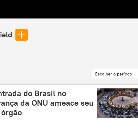
ield
Escolher o período
rada do Brasil no
rança da ONU ameace seu
 órgão