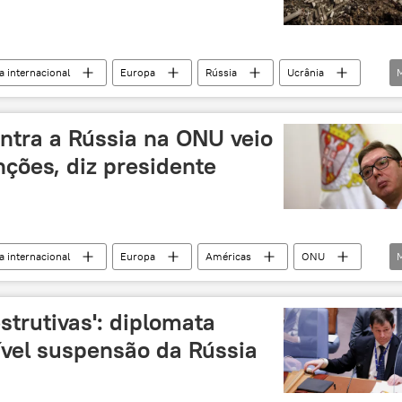
 internacional
Europa
Rússia
Ucrânia
The New York Times
ntra a Rússia na ONU veio
ções, diz presidente
 internacional
Europa
Américas
ONU
U
Rússia
Moscou
Sérvia
Ucrânia
trutivas': diplomata
ível suspensão da Rússia