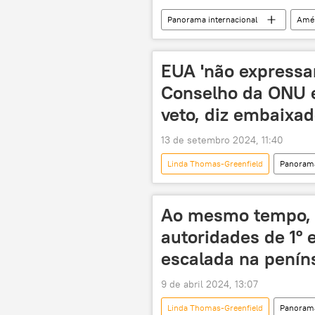
Panorama internacional
Amér
Brasil
CSNU
ONU
BRICS
Gaza
Israel
EUA 'não expressam
Conselho da ONU e
veto, diz embaixa
13 de setembro 2024, 11:40
Linda Thomas-Greenfield
Panorama
Estados Unidos
Sergei Lavro
Alemanha
Japão
E
Ao mesmo tempo, 
Américas
autoridades de 1º 
escalada na penín
9 de abril 2024, 13:07
Linda Thomas-Greenfield
Panorama