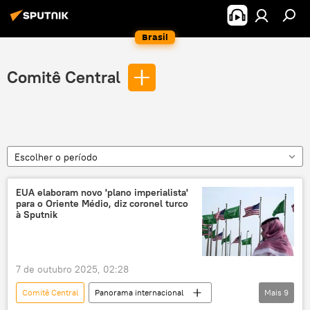
Brasil
Comitê Central
Escolher o período
EUA elaboram novo 'plano imperialista'
para o Oriente Médio, diz coronel turco
à Sputnik
7 de outubro 2025, 02:28
Comitê Central
Panorama internacional
Mais
9