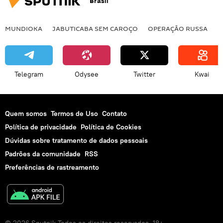
Brasil
reunião
sistema financeiro
crescimento
Economia
MUNDIOKA
JABUTICABA SEM CAROÇO
OPERAÇÃO RUSSA
I
Telegram
Odysee
Twitter
Kwai
Quem somos
Termos de Uso
Contato
Política de privacidade
Política de Cookies
Dúvidas sobre tratamento de dados pessoais
Padrões da comunidade
RSS
Preferências de rastreamento
© 2026 Sputnik Todos os direitos reservados. 18+