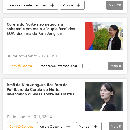
Panorama internacional
Rússia
Mais
20
Europa
Vladimir Lenin
Deus
Brasil
Federação da Rússia
Coreia do Norte não negociará
soberania em meio à 'dupla face' dos
Partido Comunista Brasileiro (PCB)
UFRRJ
EUA, diz irmã de Kim Jong-un
PCdoB
Américas
Luiz Inácio Lula da Silva
Jair Bolsonaro
30 de novembro 2023, 11:11
bolcheviques
liderança
Comitê Central
Panorama internacional
Mais
11
comunismo
exclusiva
STF
Ásia e Oceania
Coreia do Norte
Supremo Tribunal Federal (STF)
Flávio Dino
EUA
península coreana
KCNA
Organização das Nações Unidas
ONU
Irmã de Kim Jong-un fica fora do
Politburo da Coreia do Norte,
Conselho de Segurança
levantando dúvidas sobre seu status
Conselho de Segurança das Nações Unidas
Linda Thomas-Greenfield
12 de janeiro 2021, 12:24
Comitê Central do Partido dos Trabalhadores da Coreia do Norte
Comitê Central
Ásia e Oceania
Mundo
Mais
5
Comitê Central do Partido dos Trabalhadores da Coreia