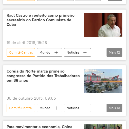
Notícias
Kim Jong-un
Kim Yo-jong
República Popular Democrática da Coreia (RPDC)
Coreia do Norte
política
Raul Castro é reeleito como primeiro
secretário do Partido Comunista de
Cuba
19 de abril 2016, 15:26
Comitê Central
Mundo
Notícias
Mais
12
Cuba
Raul Castro
José Ramón Machado Ventura
Coreia do Norte marca primeiro
congresso do Partido dos Trabalhadores
Partido Comunista de Cuba
congresso
em 36 anos
partido
representação
representatividade
mulheres
30 de outubro 2015, 09:05
negros
mestiços
eleições
Comitê Central
Mundo
Notícias
Mais
13
Pyongyang
Coreia do Norte
Kim Jong-un
Partido dos Trabalhadores
Para movimentar a economia, China