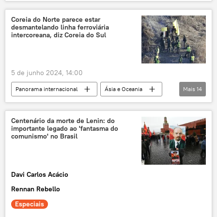
Ásia e Oceania
Américas
Rússia
Donald Trump
Tio Sam
Coreia do Norte parece estar
desmantelando linha ferroviária
Oriente Médio
Turquia
intercoreana, diz Coreia do Sul
Estados Unidos
Força Aérea
5 de junho 2024, 14:00
Panorama internacional
Ásia e Oceania
Mais
14
Coreia do Sul
Coreia do Norte
Serviço Nacional de Inteligência da Coreia do Sul (NIS)
Centenário da morte de Lenin: do
importante legado ao 'fantasma do
geopolítica
tensão geopolítica
comunismo' no Brasil
ferrovia
demolição
operações militares
Pyongyang
Davi Carlos Acácio
Seul
suspensão
pacto
Rennan Rebello
Kim Jong-un
Yoon Suk-yeol
Especiais