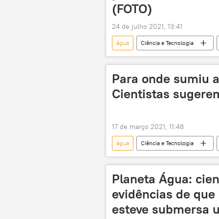
(FOTO)
24 de julho 2021, 13:41
água
Ciência e Tecnologia
urânio
energia
Para onde sumiu 
Cientistas sugerem
17 de março 2021, 11:48
água
Ciência e Tecnologia
Espaço
Marte
Planeta Água: cie
evidências de que 
esteve submersa 