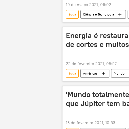
10 de março 2021, 09:02
água
Ciência e Tecnologia
placas tectônicas
superfície
Energia é restaur
de cortes e muitos 
22 de fevereiro 2021, 05:57
água
Américas
Mundo
tempestade
Texas
'Mundo totalmente 
que Júpiter tem b
16 de fevereiro 2021, 10:53