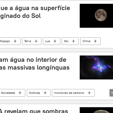
ue a água na superfície
iginado do Sol
Espaço
Terra
Lua
Sol
China
am água no interior de
ias massivas longínquas
Sociedade
Notícias
monóxido de carbono
stronomia
descoberta
A revelam que sombras