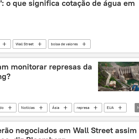
': o que significa cotação de água em
Wall Street
bolsa de valores
am monitorar represas da
ng?
do
Notícias
Ásia
represa
EUA
os
Camboja
erão negociados em Wall Street assim