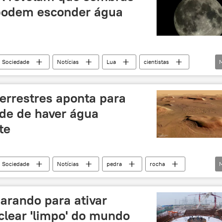
 podem esconder água
Sociedade
Notícias
Lua
cientistas
ratura
NASA
errestres aponta para
ade de haver água
te
Sociedade
Notícias
pedra
rocha
arando para ativar
clear 'limpo' do mundo