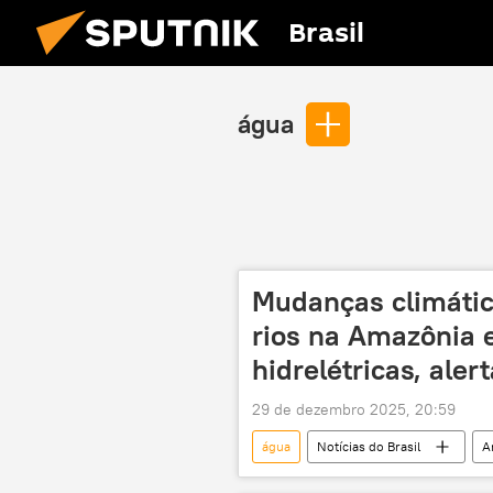
Brasil
água
Mudanças climáti
rios na Amazônia 
hidrelétricas, aler
29 de dezembro 2025, 20:59
água
Notícias do Brasil
A
Agência Nacional das Águas (ANA)