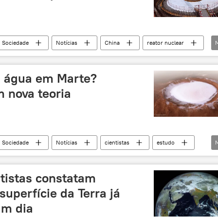
Sociedade
Notícias
China
reator nuclear
a água em Marte?
 nova teoria
Sociedade
Notícias
cientistas
estudo
ntistas constatam
superfície da Terra já
um dia