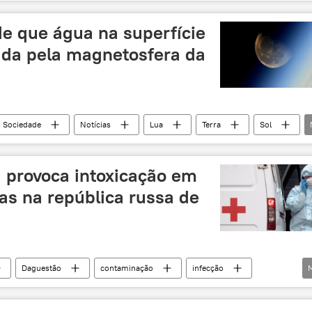
cianobactérias
ADN
de que água na superfície
iada pela magnetosfera da
Sociedade
Notícias
Lua
Terra
Sol
provoca intoxicação em
as na república russa de
Daguestão
contaminação
infecção
aso
hospital