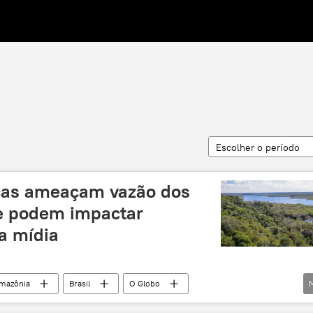
Escolher o período
cas ameaçam vazão dos
e podem impactar
ta mídia
mazônia
Brasil
O Globo
UFRGS
aquecimento global
água