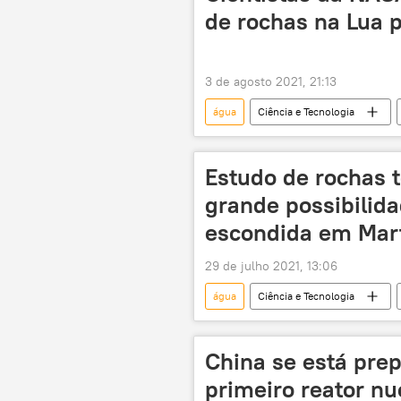
de rochas na Lua
3 de agosto 2021, 21:13
água
Ciência e Tecnologia
sombra
gelo
tempe
Estudo de rochas t
grande possibilid
escondida em Mar
29 de julho 2021, 13:06
água
Ciência e Tecnologia
Marte
Terra
China se está prep
primeiro reator nu