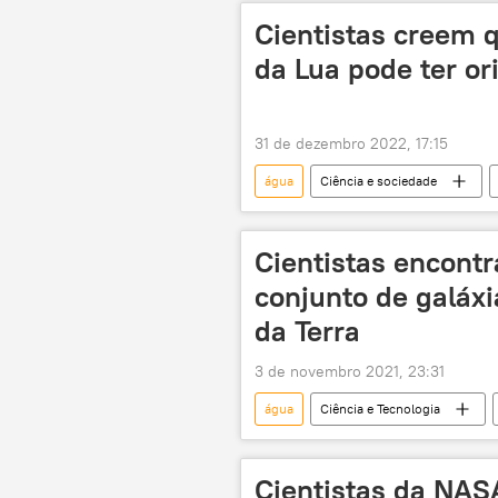
Cientistas creem q
da Lua pode ter or
31 de dezembro 2022, 17:15
água
Ciência e sociedade
Cientistas encontr
conjunto de galáx
da Terra
3 de novembro 2021, 23:31
água
Ciência e Tecnologia
galáxias
Universo
a
Cientistas da NAS