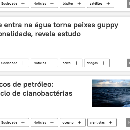
Sociedade
Notícias
Júpiter
satélites
e entra na água torna peixes guppy
nalidade, revela estudo
Sociedade
Notícias
peixe
drogas
icos de petróleo:
clo de cianobactérias
Sociedade
Notícias
oceano
cientistas