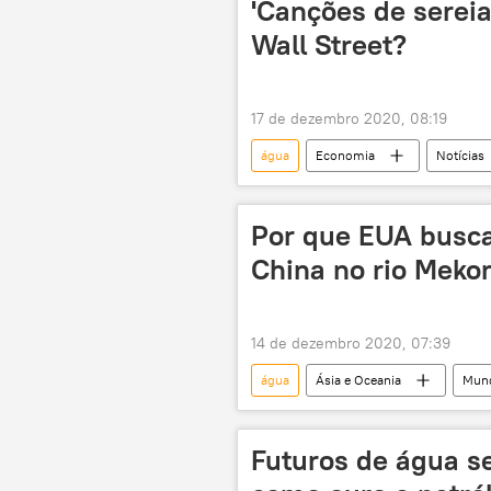
'Canções de sereia
Wall Street?
17 de dezembro 2020, 08:19
água
Economia
Notícias
Por que EUA busc
China no rio Meko
14 de dezembro 2020, 07:39
água
Ásia e Oceania
Mun
Vietnã
Mianmar
La
Futuros de água s