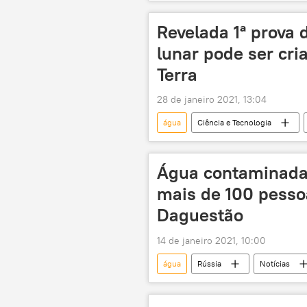
petróleo
bactérias
Revelada 1ª prova 
lunar pode ser cr
Terra
28 de janeiro 2021, 13:04
água
Ciência e Tecnologia
satélite
Água contaminada 
mais de 100 pesso
Daguestão
14 de janeiro 2021, 10:00
água
Rússia
Notícias
saúde
doença
Cáuc