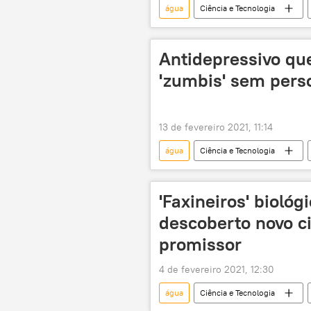
água
Ciência e Tecnologia
Espaço
Antidepressivo qu
'zumbis' sem perso
13 de fevereiro 2021, 11:14
água
Ciência e Tecnologia
poluição
'Faxineiros' biológ
descoberto novo ci
promissor
4 de fevereiro 2021, 12:30
água
Ciência e Tecnologia