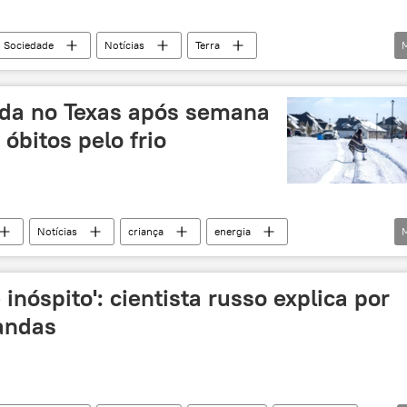
Sociedade
Notícias
Terra
alagamentos
ada no Texas após semana
óbitos pelo frio
Notícias
criança
energia
EUA
inóspito': cientista russo explica por
andas