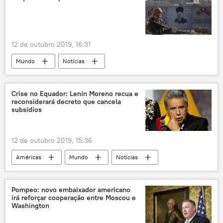
EUA
12 de outubro 2019, 16:31
Mundo
Notícias
Oriente Médio e África
Turquia
militar
relações bilaterais
guerra
Crise no Equador: Lenín Moreno recua e
reconsiderará decreto que cancela
curdos
YPG
França
Síria
subsídios
12 de outubro 2019, 15:36
Américas
Mundo
Notícias
Equador
Lenín Moreno
Crise
decreto
subsídios
Pompeo: novo embaixador americano
irá reforçar cooperação entre Moscou e
Washington