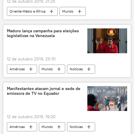
12 de outubro 2019, 21:25
Oriente Médio e África
Mundo
Notícias
Turquia
Síria
Liga Árabe
Maduro lança campanha para eleições
legislativas na Venezuela
12 de outubro 2019, 20:51
Américas
Mundo
Notícias
Nicolás Maduro
Venezuela
eleições legislativas
eleições
Manifestantes atacam jornal e sede de
emissora de TV no Equador
12 de outubro 2019, 19:20
Américas
Mundo
Notícias