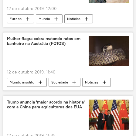
12 de outubro 2019, 12:00
Europa
Mundo
Notícias
Oriente Médio e África
Berlim
Ancara
Damasco
curdos
Mulher flagra cobra matando ratos em
banheiro na Austrália (FOTOS)
PKK
YPG
Ramo de Oliveira
EUA
Alemanha
Síria
Turquia
12 de outubro 2019, 11:46
Mundo insólito
Sociedade
Notícias
Cobra
rato
vaso sanitário
Austrália
Trump anuncia 'maior acordo na história'
com a China para agricultores dos EUA
12 de outubro 2019, 11:35