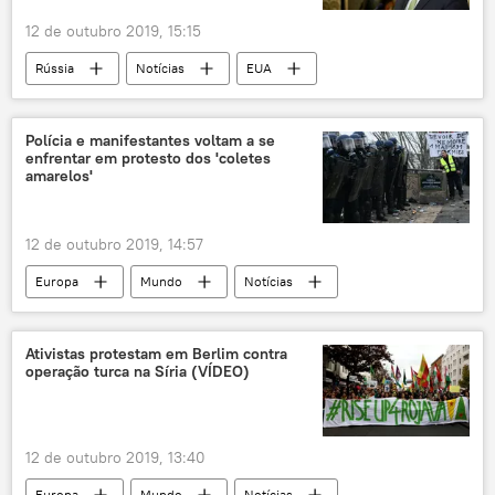
12 de outubro 2019, 15:15
Rússia
Notícias
EUA
embaixada
cooperação
Mike Pompeo
Polícia e manifestantes voltam a se
enfrentar em protesto dos 'coletes
amarelos'
12 de outubro 2019, 14:57
Europa
Mundo
Notícias
coletes amarelos
Toulouse
protestos
manifestação
governo
Ativistas protestam em Berlim contra
operação turca na Síria (VÍDEO)
Emmanuel Macron
gás lacrimogêneo
AFP
França
12 de outubro 2019, 13:40
Europa
Mundo
Notícias