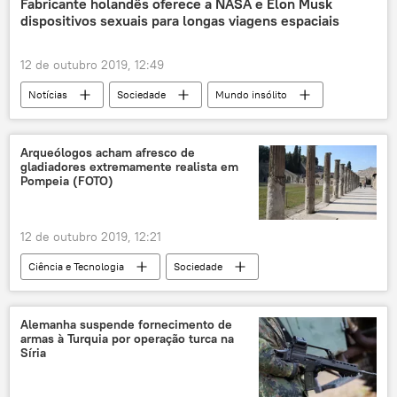
Fabricante holandês oferece a NASA e Elon Musk
dispositivos sexuais para longas viagens espaciais
12 de outubro 2019, 12:49
Notícias
Sociedade
Mundo insólito
Elon Musk
astronautas
NASA
Arqueólogos acham afresco de
gladiadores extremamente realista em
Pompeia (FOTO)
12 de outubro 2019, 12:21
Ciência e Tecnologia
Sociedade
Notícias
arqueólogos
achado
realismo
antiguidade
Alemanha suspende fornecimento de
armas à Turquia por operação turca na
Síria