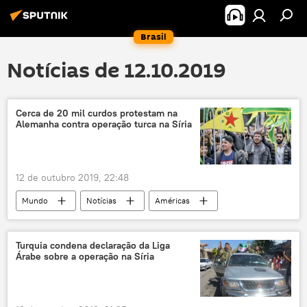
Brasil
Notícias de 12.10.2019
Cerca de 20 mil curdos protestam na
Alemanha contra operação turca na Síria
12 de outubro 2019, 22:48
Mundo
Notícias
Américas
Síria
Alemanha
Recep Tayyip Erdogan
Heiko Maas
Turquia condena declaração da Liga
Árabe sobre a operação na Síria
Daesh
Bremen
Berlim
Hannover
Ancara
PKK