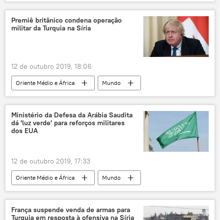
Lenín Moreno
Equador
protestos
manifestações
Premiê britânico condena operação
militar da Turquia na Síria
12 de outubro 2019, 18:06
Oriente Médio e África
Mundo
Notícias
Recep Tayyip Erdogan
Síria
Turquia
Grã-Bretanha
Ministério da Defesa da Arábia Saudita
dá 'luz verde' para reforços militares
Boris Johnson
dos EUA
12 de outubro 2019, 17:33
Oriente Médio e África
Mundo
Notícias
Arábia Saudita
Saudi Aramco
petróleo
armas
França suspende venda de armas para
Turquia em resposta à ofensiva na Síria