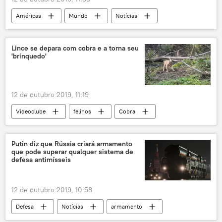
Américas
Mundo
Notícias
Lince se depara com cobra e a torna seu
'brinquedo'
12 de outubro 2019, 11:19
Videoclube
felinos
Cobra
caça
Rússia
Putin diz que Rússia criará armamento
que pode superar qualquer sistema de
defesa antimísseis
12 de outubro 2019, 10:58
Defesa
Notícias
armamento
sistemas
criação
Sarmat