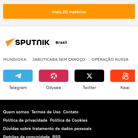
Kinzhal
Rússia
Vladimir Putin
mais 20 matérias
Brasil
MUNDIOKA
JABUTICABA SEM CAROÇO
OPERAÇÃO RUSSA
I
Telegram
Odysee
Twitter
Kwai
Quem somos
Termos de Uso
Contato
Política de privacidade
Política de Cookies
Dúvidas sobre tratamento de dados pessoais
Padrões da comunidade
RSS