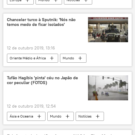
Oriente Médio e África
Berlim
Ancara
Damasco
curdos
Chanceler turco à Sputnik: 'Nós não
temos medo de ficar isolados'
PKK
protestos
manifestação
Alemanha
Síria
Turquia
12 de outubro 2019, 13:16
Oriente Médio e África
Mundo
Notícias
isolamento
Síria
Turquia
Tufão Hagibis 'pinta' céu no Japão de
cor peculiar (FOTOS)
12 de outubro 2019, 12:54
Ásia e Oceania
Mundo
Notícias
tufão
céu
cor
Japão