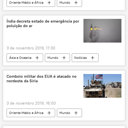
Oriente Médio e África
Mundo
Notícias
pirata
Noruega
navio
Índia decreta estado de emergência por
poluição do ar
3 de novembro 2019, 17:30
Ásia e Oceania
Mundo
Notícias
poluição
Nova Deli
queimadas
estado de emergência
Índia
Comboio militar dos EUA é atacado no
nordeste da Síria
3 de novembro 2019, 16:00
Oriente Médio e África
Mundo
Notícias
EUA
militares