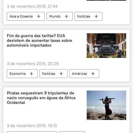
3 de novembro 2019, 21:44
Ásia e Oceania
Mundo
Notícias
Américas
Fim da guerra das tarifas? EUA
desistem de aumentar taxas sobre
automóveis importados
3 de novembro 2019, 20:26
Economia
Notícias
Américas
Mundo
Europa
guerra comercial
tarifas
comércio internacional
EUA
Piratas sequestram 9 tripulantes de
navio norueguês em águas da África
Ocidental
3 de novembro 2019, 19:10