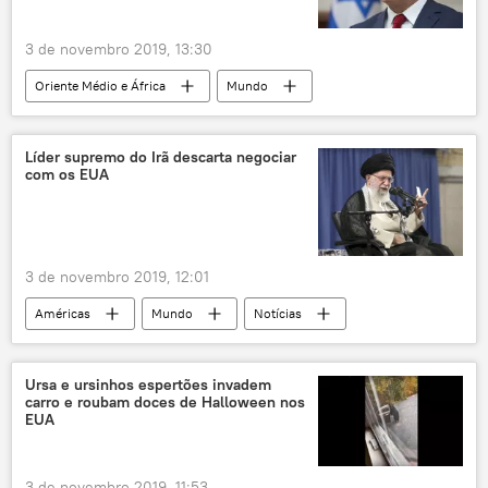
3 de novembro 2019, 13:30
Oriente Médio e África
Mundo
Notícias
Israel
Benjamin Netanyahu
Líder supremo do Irã descarta negociar
com os EUA
3 de novembro 2019, 12:01
Américas
Mundo
Notícias
Oriente Médio e África
Irã
EUA
Ursa e ursinhos espertões invadem
carro e roubam doces de Halloween nos
EUA
3 de novembro 2019, 11:53