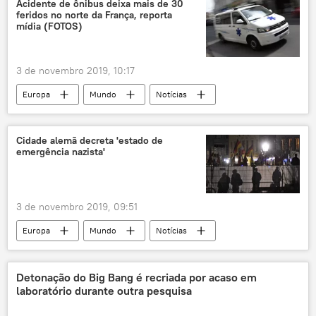
Acidente de ônibus deixa mais de 30
feridos no norte da França, reporta
mídia (FOTOS)
3 de novembro 2019, 10:17
Europa
Mundo
Notícias
ônibus
feridos
França
Cidade alemã decreta 'estado de
emergência nazista'
3 de novembro 2019, 09:51
Europa
Mundo
Notícias
Dresden
islamofobia
imigração
Die Partei
Pegida
Alemanha
Detonação do Big Bang é recriada por acaso em
laboratório durante outra pesquisa