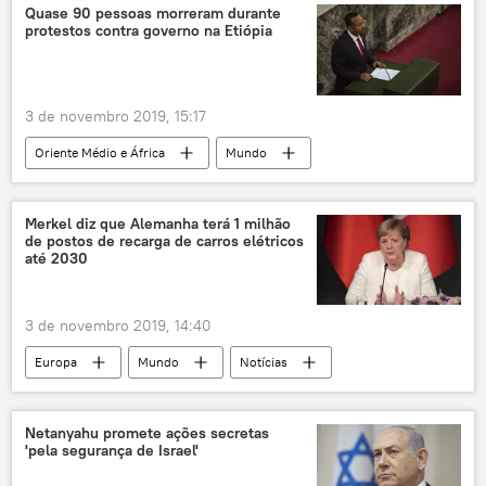
Síria
Quase 90 pessoas morreram durante
protestos contra governo na Etiópia
3 de novembro 2019, 15:17
Oriente Médio e África
Mundo
Notícias
Etiópia
protestos
violência
Merkel diz que Alemanha terá 1 milhão
de postos de recarga de carros elétricos
até 2030
3 de novembro 2019, 14:40
Europa
Mundo
Notícias
Angela Merkel
carro elétrico
Alemanha
Netanyahu promete ações secretas
'pela segurança de Israel'