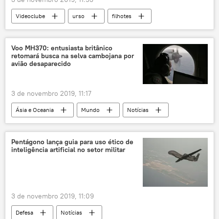
Videoclube
urso
filhotes
Halloween
doces
roubo
Voo MH370: entusiasta britânico
retomará busca na selva cambojana por
avião desaparecido
3 de novembro 2019, 11:17
Ásia e Oceania
Mundo
Notícias
MH370
voo MH370
Malaysia Airlines
Camboja
Pentágono lança guia para uso ético de
inteligência artificial no setor militar
Google Maps
3 de novembro 2019, 11:09
Defesa
Notícias