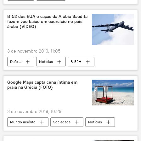
inteligência artificial
drone
ética
Pentágono
B-52 dos EUA e caças da Arábia Saudita
fazem voo baixo em exercício no país
árabe (VÍDEO)
3 de novembro 2019, 11:05
Defesa
Notícias
B-52H
bombardeiro nuclear
B-1B
EUA
Arábia Saudita
Google Maps capta cena íntima em
praia na Grécia (FOTO)
3 de novembro 2019, 10:29
Mundo insólito
Sociedade
Notícias
sexo
praia
Grécia