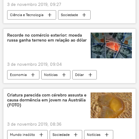
3 de novembro 2019, 09:27
Ciência e Tecnologia
Sociedade
Notícias
Big Bang
laboratório
Califórnia
Universidade da Califórnia
Recorde no comércio exterior: moeda
russa ganha terreno em relação ao dólar
3 de novembro 2019, 09:04
Economia
Notícias
Dólar
rublo
comércio exterior
Rússia
Criatura parecida com cérebro assusta e
causa dormência em jovem na Austrália
(FOTO)
3 de novembro 2019, 08:36
Mundo insólito
Sociedade
Notícias