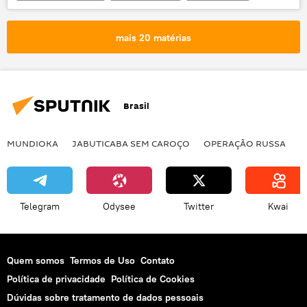
criatura
Austrália
jovem
praia
mais 20 matérias
Brasil
MUNDIOKA
JABUTICABA SEM CAROÇO
OPERAÇÃO RUSSA
I
Telegram
Odysee
Twitter
Kwai
Quem somos
Termos de Uso
Contato
Política de privacidade
Política de Cookies
Dúvidas sobre tratamento de dados pessoais