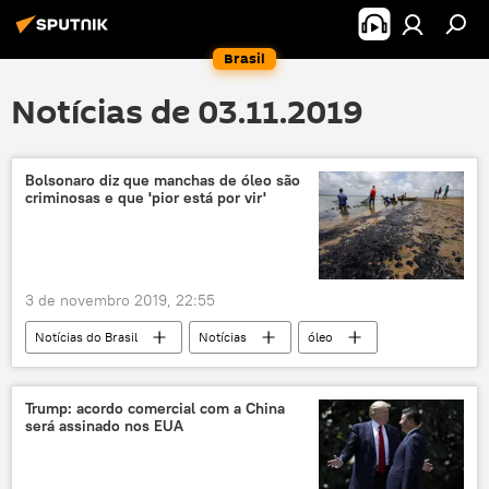
Brasil
Notícias de 03.11.2019
Bolsonaro diz que manchas de óleo são
criminosas e que 'pior está por vir'
3 de novembro 2019, 22:55
Notícias do Brasil
Notícias
óleo
Jair Bolsonaro
catástrofe
meio ambiente
Trump: acordo comercial com a China
será assinado nos EUA