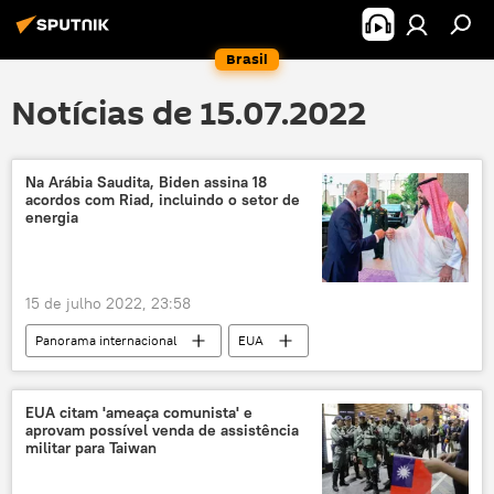
Brasil
Notícias de 15.07.2022
Na Arábia Saudita, Biden assina 18
acordos com Riad, incluindo o setor de
energia
15 de julho 2022, 23:58
Panorama internacional
EUA
Joe Biden
Riad
Arábia Saudita
Oriente Médio e África
Américas
EUA citam 'ameaça comunista' e
aprovam possível venda de assistência
IBM
Boeing
Raytheon
militar para Taiwan