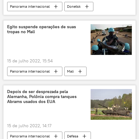
Panorama internacional
Donetsk
energia
gás
fornecimento de gás
Mikhail Mizintsev
veículo blindado
inflação
crise
crise econômica
Ucrânia
operação militar especial
crise política
crise de energia
Egito suspende operações de suas
tropas no Mali
Europa
América do Sul
Américas
EUA
Jair Bolsonaro
Michel Temer
Dilma Rousseff
Luiz Inácio Lula da Silva
15 de julho 2022, 15:54
Eleições 2022
operação militar especial
Panorama internacional
Mali
Rússia
Ucrânia
exclusiva
Oriente Médio e África
África
Egito
Minusma
ONU
missão de paz
Depois de ser desprezada pela
Alemanha, Polônia compra tanques
missão de paz da ONU
Abrams usados dos EUA
15 de julho 2022, 14:17
Panorama internacional
Defesa