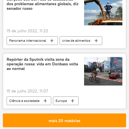
dos problemas alimentares globais, diz
senador russo
15 de julho 2022, 11:22
Panorama internacional
crise de alimentos
trigo
grãos
guerra de sanções
Rússia
conflito ucraniano
ONU
Repórter da Sputnik visita zona da
operação russa: vida em Donbass volta
Turquia
Ucrânia
EUA
ao normal
15 de julho 2022, 11:07
Ciência e sociedade
Europa
Ucrânia
Donetsk
Lugansk
Severodonetsk
Lisichansk
mais 20 matérias