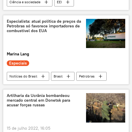
Ciência e sociedade
EEI
Estação Espacial Internacional (EEI)
NASA
Roscosmos
Rússia
EUA
Especialista: atual política de preços da
Petrobras só favorece importadores de
Europa
exploração do espaço
combustível dos EUA
Espaço
espaço aéreo
Ciência e Tecnologia
Marina Lang
Especiais
Notícias do Brasil
Brasil
Petrobras
petróleo
petróleo e gás
produção de petróleo
campos de petróleo
Artilharia da Ucrânia bombardeou
mercado central em Donetsk para
exploração de petróleo
petróleo bruto
acusar forças russas
derivados do petróleo
diesel
preço do diesel
gasolina
15 de julho 2022, 16:05
posto de gasolina
preço da gasolina