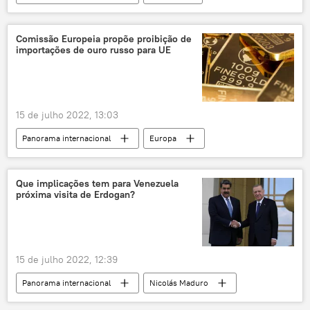
Polônia
EUA
Alemanha
tanques
M1 Abrams
Varsóvia
Comissão Europeia propõe proibição de
importações de ouro russo para UE
T-72
Ucrânia
Kiev
Leopard 2
armas
veículos blindados
Europa
15 de julho 2022, 13:03
Panorama internacional
Europa
Rússia
sanções
União Europeia
Comissão Europeia
ouro
Que implicações tem para Venezuela
próxima visita de Erdogan?
crise de energia
crise de alimentos
navios russos
portos
sanções econômicas
importação
15 de julho 2022, 12:39
Panorama internacional
Nicolás Maduro
Venezuela
Recep Tayyip Erdogan