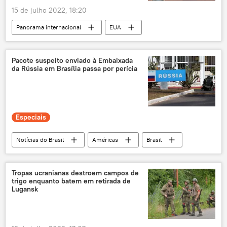
15 de julho 2022, 18:20
combustível
combustíveis fósseis
Panorama internacional
EUA
comércio
comércio internacional
Departamento de Defesa dos EUA
Pentágono
comércio mundial
comércio exterior
Ucrânia
leste da Ucrânia
Estônia
reuniões bilaterais
acordos bilaterais
Pacote suspeito enviado à Embaixada
da Rússia em Brasília passa por perícia
Noruega
Himars
mísseis
relações bilaterais
cooperação bilateral
foguete
foguetes
Vladimir Putin
Joe Biden
lançador de foguete
BRICS: organização do futuro
Especiais
BRICS ganha força no mercado financeiro
banco de desenvolvimento do BRICS
BRICS
Notícias do Brasil
Américas
Brasil
exclusiva
embaixada russa
Rússia
pacote suspeito
Polícia Militar
Tropas ucranianas destroem campos de
trigo enquanto batem em retirada de
exclusiva
Lugansk