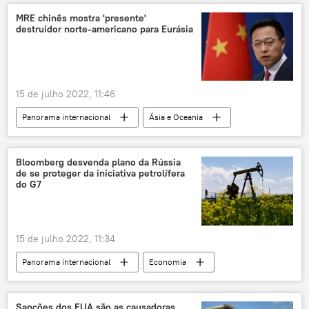
Turquia
EUA
MRE chinês mostra 'presente'
destruidor norte-americano para Eurásia
15 de julho 2022, 11:46
Panorama internacional
Ásia e Oceania
China
EUA
presente
Guerra do Vietnã
Afeganistão
Bloomberg desvenda plano da Rússia
de se proteger da iniciativa petrolífera
Iraque
do G7
15 de julho 2022, 11:34
Panorama internacional
Economia
petróleo
Rússia
G7
preços
sanções
Sanções dos EUA são as causadoras