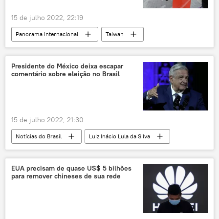
15 de julho 2022, 22:19
Panorama internacional
Taiwan
EUA
Departamento de Defesa dos EUA
Pentágono
Américas
Presidente do México deixa escapar
comentário sobre eleição no Brasil
América do Norte
China
15 de julho 2022, 21:30
Notícias do Brasil
Luiz Inácio Lula da Silva
Andrés Manuel López Obrador
México
Brasil
Américas
América Latina
EUA precisam de quase US$ 5 bilhões
para remover chineses de sua rede
Eleições 2022