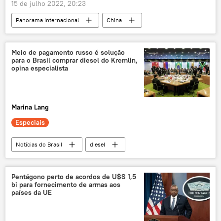
15 de julho 2022, 20:23
Panorama internacional
China
Américas
EUA
Departamento de Justiça dos EUA
Meio de pagamento russo é solução
para o Brasil comprar diesel do Kremlin,
Congresso
lei
espionagem
opina especialista
ameaça
segurança nacional
Conselho de Segurança Nacional dos Estados Unidos
Marina Lang
Huawei
ZTE
Especiais
Notícias do Brasil
diesel
preço do diesel
Jair Bolsonaro
governo Bolsonaro
Rússia
Ucrânia
Pentágono perto de acordos de U$S 1,5
bi para fornecimento de armas aos
tensão na Ucrânia
conflito
países da UE
conflito ucraniano
geopolítica mundial
tensão geopolítica
EUA