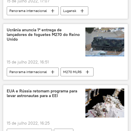
15 de julho 2022, 17:07
Panorama internacional
Lugansk
Europa
RPL
República Popular de Lugansk
Ucrânia
Ucrânia anuncia 1ª entrega de
lançadores de foguetes M270 do Reino
leste da Ucrânia
Exército da Ucrânia
Unido
Forças Armadas da Ucrânia
15 de julho 2022, 16:51
Panorama internacional
M270 MLRS
Reino Unido
Europa
nacionalistas ucranianos
conflito ucraniano
EUA e Rússia retomam programa para
levar astronautas para a EEI
crise ucraniana
leste da Ucrânia
Ucrânia
tensão na Ucrânia
Rússia
15 de julho 2022, 16:25