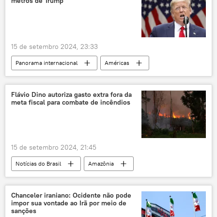
metros de Trump
Colégio Estadual Almirante Custódio José de Mello (SP)
TV Cultura
PSDB
debate
prefeitura
15 de setembro 2024, 23:33
Panorama internacional
Américas
Mundo
Donald Trump
Joe Biden
Serviço Secreto dos EUA
AK-47
Flávio Dino autoriza gasto extra fora da
meta fiscal para combate de incêndios
GoPro
Estados Unidos
15 de setembro 2024, 21:45
Notícias do Brasil
Amazônia
Pantanal
Rio de Janeiro
Supremo Tribunal Federal (STF)
Chanceler iraniano: Ocidente não pode
impor sua vontade ao Irã por meio de
Medida Provisória
STF
Judiciário
sanções