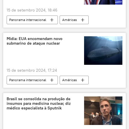
15 de setembro 2024, 18:46
Panorama internacional
Américas
Mundo
Donald Trump
Joe Biden
West Palm Beach
Flórida
Mídia: EUA encomendam novo
submarino de ataque nuclear
Estados Unidos
FBI
Serviço Secreto dos EUA
Casa Branca
CNN
15 de setembro 2024, 17:24
Panorama internacional
Américas
Estados Unidos
Virginia
Nova Jersey
Marinha dos EUA
Brasil se consolida na produção de
insumos para medicina nuclear, diz
Fox News
médico especialista à Sputnik