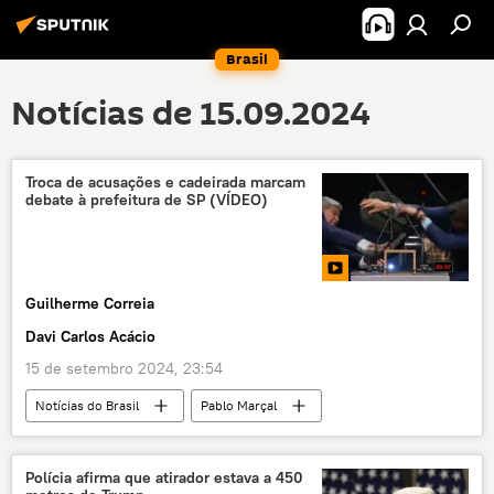
Brasil
Notícias de 15.09.2024
Troca de acusações e cadeirada marcam
debate à prefeitura de SP (VÍDEO)
Guilherme Correia
Davi Carlos Acácio
15 de setembro 2024, 23:54
Notícias do Brasil
Pablo Marçal
Guilherme Boulos
José Luiz Datena
São Paulo
Polícia afirma que atirador estava a 450