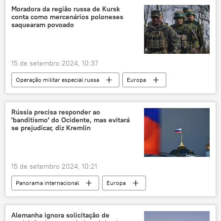
Antony Blinken
Estados Unidos
Moradora da região russa de Kursk
conta como mercenários poloneses
Moscou
Washington
Chancelaria
saquearam povoado
Ministério das Relações Exteriores da Rússia
Constituição
liberdade de expressão
15 de setembro 2024, 10:37
liberdade de imprensa
Operação militar especial russa
Europa
liberdade de informação
Rússia
Moscou
Ministério da Defesa
Kursk
Ucrânia
Rússia precisa responder ao
'banditismo' do Ocidente, mas evitará
Forças Armadas da Ucrânia
mercenários
se prejudicar, diz Kremlin
15 de setembro 2024, 10:21
Panorama internacional
Europa
Rússia
Moscou
Kremlin
Dmitry Peskov
matéria-prima
Alemanha ignora solicitação de