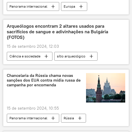
Panorama internacional
Europa
Rússia
Ucrânia
OTAN
Organização do Tratado do Atlântico Norte
Arqueólogos encontram 2 altares usados para
sacrifícios de sangue e adivinhações na Bulgária
Reino Unido
EUA
(FOTOS)
mísseis de cruzeiro
longo alcance
15 de setembro 2024, 12:03
conflito ucraniano
Vladimir Putin
Ciência e sociedade
sítio arqueológico
Joe Biden
Keir Starmer
Ocidente
Arqueologia
Ciência e Tecnologia
Vladimir Zelensky
ONU
Alexandre, o Grande
Bulgária
Chancelaria da Rússia chama novas
Casa Branca
sanções dos EUA contra mídia russa de
Bálcãs
santuário
descoberta
campanha por encomenda
templo
15 de setembro 2024, 10:55
Panorama internacional
Rússia
Américas
Maria Zakharova