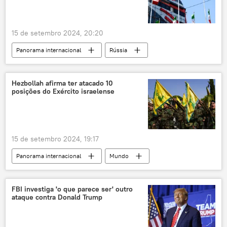
Luiz Inácio Lula da Silva
Flávio Dino
15 de setembro 2024, 20:20
Panorama internacional
Rússia
Abbas Araghchi
Vladimir Zelensky
Irã
Teerã
Ucrânia
Mundo
Hezbollah afirma ter atacado 10
posições do Exército israelense
Fars
Oriente Médio e África
mísseis balísticos
sanções
Ocidente
15 de setembro 2024, 19:17
Panorama internacional
Mundo
Hassan Nasrallah
Israel
Tel Aviv
Hezbollah
Forças de Defesa de Israel (FDI)
FBI investiga 'o que parece ser' outro
ataque contra Donald Trump
Líbano
Janna Jihad
Exército