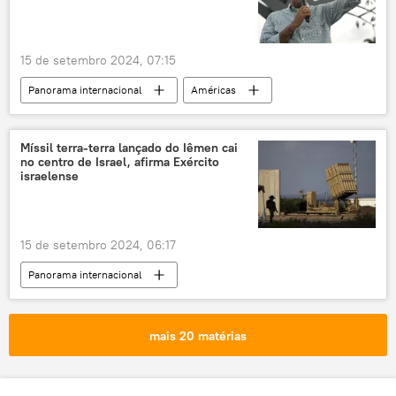
oceano Pacífico
15 de setembro 2024, 07:15
Panorama internacional
Américas
América Latina
Venezuela
Xiomara Castro
Manuel Zelaya
Míssil terra-terra lançado do Iêmen cai
no centro de Israel, afirma Exército
Vladimir Padrino López
Estados Unidos
israelense
Honduras
América Central
Nicolás Maduro
15 de setembro 2024, 06:17
Panorama internacional
Oriente Médio e África
Israel
Mundo
Norte
Iêmen
mais 20 matérias
Forças de Defesa de Israel (FDI)
Ansar Allah
míssil
tensão militar
conflito