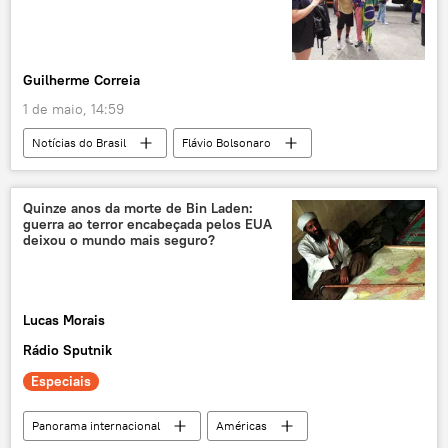
periferia
Guilherme Correia
1 de maio, 14:59
Notícias do Brasil
Flávio Bolsonaro
Jair Bolsonaro
Marcos do Val
São Paulo
Supremo Tribunal Federal (STF)
Quinze anos da morte de Bin Laden:
guerra ao terror encabeçada pelos EUA
Colégio Estadual Almirante Custódio José de Mello (SP)
deixou o mundo mais seguro?
Brasil
Dia do Trabalhador
Lucas Morais
Rádio Sputnik
Especiais
Panorama internacional
Américas