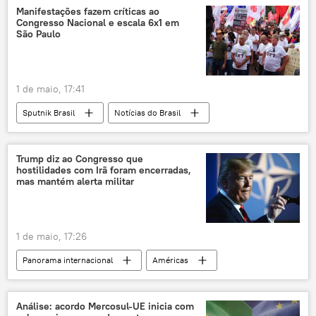
Casa Branca
Afeganistão
Manifestações fazem críticas ao
Congresso Nacional e escala 6x1 em
Washington
rádio
podcast
São Paulo
EUA
terrorismo
organizações terroristas
grupos terroristas
1 de maio, 17:41
Sputnik Brasil
Notícias do Brasil
Marina Silva
Luiz Inácio Lula da Silva
Fernando Haddad
São Paulo
Trump diz ao Congresso que
hostilidades com Irã foram encerradas,
Mogi das Cruzes
Brasil
CTB
mas mantém alerta militar
Força Sindical
Congresso
Congresso Nacional
1 de maio, 17:26
Panorama internacional
Américas
Mundo
Donald Trump
Mike Johnson
Chuck Grassley
Irã
Análise: acordo Mercosul-UE inicia com