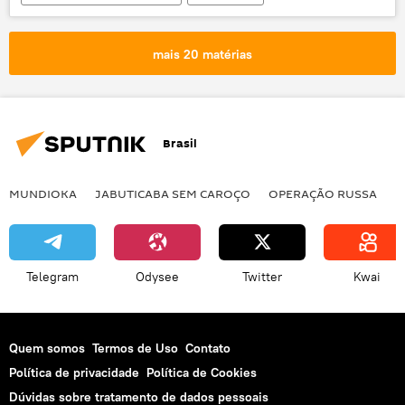
António Guterres
África
Oriente Médio
Irã
Sputnik
mais 20 matérias
ONU
fertilizantes
Oriente Médio e África
Brasil
MUNDIOKA
JABUTICABA SEM CAROÇO
OPERAÇÃO RUSSA
I
Telegram
Odysee
Twitter
Kwai
Quem somos
Termos de Uso
Contato
Política de privacidade
Política de Cookies
Dúvidas sobre tratamento de dados pessoais