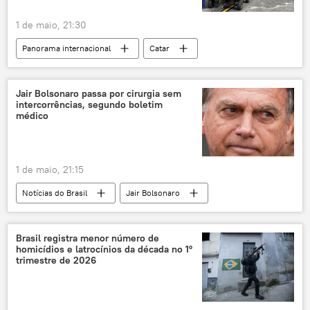
1 de maio, 21:30
Panorama internacional
Catar
Kuwait
Emirados Árabes Unidos
Departamento de Estado dos EUA
Jair Bolsonaro passa por cirurgia sem
intercorrências, segundo boletim
BAE Systems
Lockheed Martin
médico
Patriot
Oriente Médio e África
1 de maio, 21:15
Notícias do Brasil
Jair Bolsonaro
Brasília
Supremo Tribunal Federal (STF)
Alexandre de Moraes
La República
Brasil registra menor número de
homicídios e latrocínios da década no 1º
Brasil
cirurgia
trimestre de 2026