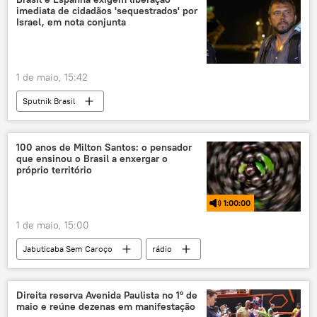
imediata de cidadãos 'sequestrados' por
Washington
Comissão Europeia
Israel, em nota conjunta
Parlamento Europeu
Suprema Corte
Groenlândia
Casa Branca
BMW
1 de maio, 15:42
Mercedes
Sputnik Brasil
100 anos de Milton Santos: o pensador
que ensinou o Brasil a enxergar o
próprio território
1:00:00
1 de maio, 15:00
Jabuticaba Sem Caroço
rádio
podcast
Brasil
geografia
território
globalização
Direita reserva Avenida Paulista no 1º de
maio e reúne dezenas em manifestação
desigualdade
sociedade civil