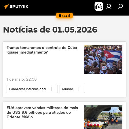
Brasil
Notícias de 01.05.2026
Trump: tomaremos o controle de Cuba
'quase imediatamente'
1 de maio, 22:50
Panorama internacional
Mundo
Américas
Donald Trump
Cuba
Estados Unidos
Flórida
EUA aprovam vendas militares de mais
de US$ 8,6 bilhões para aliados do
USS Abraham Lincoln
Oriente Médio