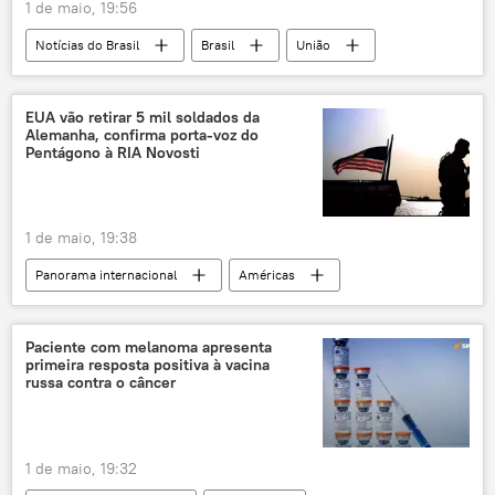
1 de maio, 19:56
Notícias do Brasil
Brasil
União
Ministério da Justiça e Segurança Pública
latrocínio
homicídios
violência
EUA vão retirar 5 mil soldados da
Alemanha, confirma porta-voz do
violência urbana
Defesa
segurança
Pentágono à RIA Novosti
segurança pública
1 de maio, 19:38
Panorama internacional
Américas
Europa
Mundo
Donald Trump
Pete Hegseth
Friedrich Merz
Paciente com melanoma apresenta
primeira resposta positiva à vacina
Alemanha
Washington
Irã
russa contra o câncer
Reuters
OTAN
Sputnik
Sputnik
1 de maio, 19:32