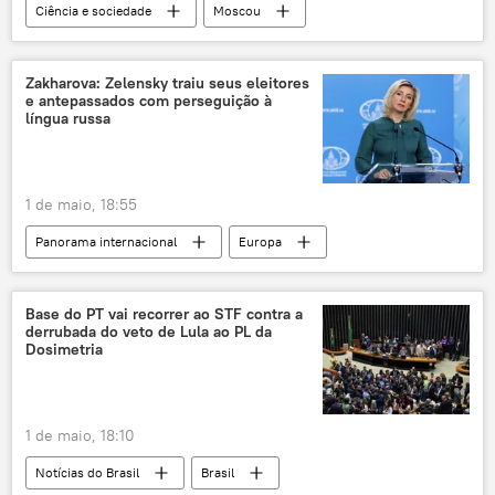
Ciência e sociedade
Moscou
Ministério da Saúde
Ciência e Tecnologia
Federação da Rússia
Sociedade
Zakharova: Zelensky traiu seus eleitores
e antepassados com perseguição à
Rússia
Tecnologias de Ponta
língua russa
medicina
1 de maio, 18:55
Panorama internacional
Europa
Rússia
Maria Zakharova
Vladimir Zelensky
Ucrânia
Base do PT vai recorrer ao STF contra a
derrubada do veto de Lula ao PL da
Komsomolskaya Pravda
Comissão Europeia
Dosimetria
Telegram
língua russa
1 de maio, 18:10
Notícias do Brasil
Brasil