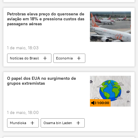
Luiz Inácio Lula da Silva
Lindberg Farias
Edinho Silva
Congresso
Petrobras eleva preço do querosene de
aviação em 18% e pressiona custos das
Supremo Tribunal Federal (STF)
Constituição
passagens aéreas
PT
dosimetria
1 de maio, 18:03
Notícias do Brasil
Economia
Petrobras
preço do petróleo
campos de petróleo
exploração de petróleo
O papel dos EUA no surgimento de
grupos extremistas
Brasil
querosene
preço do diesel
preços de combustíveis
1:00:00
1 de maio, 18:00
Mundioka
Osama bin Laden
Estados Unidos
Al-Qaeda