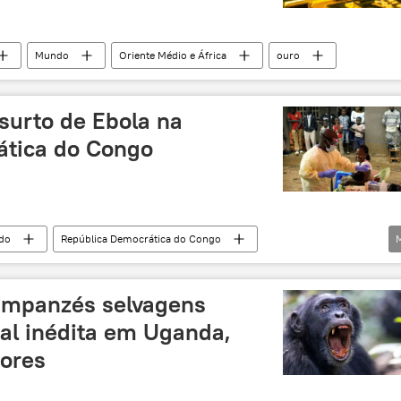
Mundo
Oriente Médio e África
ouro
surto de Ebola na
ática do Congo
do
República Democrática do Congo
África
Ebola
saúde
impanzés selvagens
etal inédita em Uganda,
ores