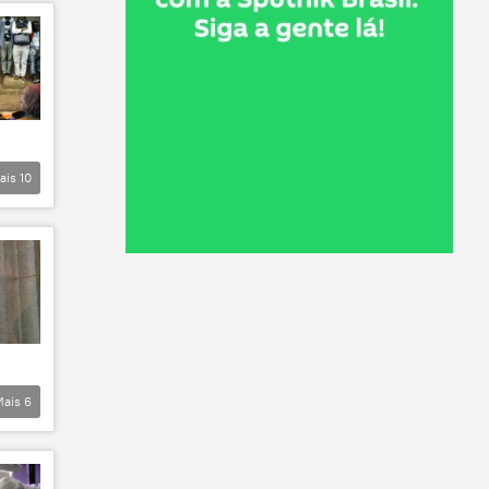
ais
10
Mais
6