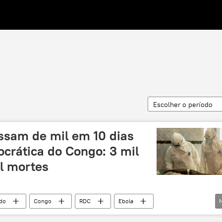
Escolher o período
ssam de mil em 10 dias
crática do Congo: 3 mil
il mortes
do
Congo
RDC
Ebola
Oriente Médio e África
doença
surto