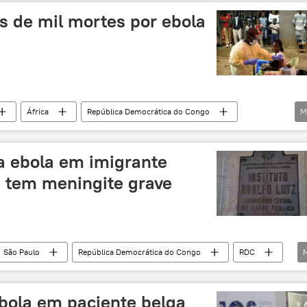
 de mil mortes por ebola
África
República Democrática do Congo
M
RDC
Oriente Médio
ebola
surto
us
saúde
saúde pública
a ebola em imigrante
e tem meningite grave
São Paulo
República Democrática do Congo
RDC
SES
Ebola
saúde
saúde pública
ebola em paciente belga