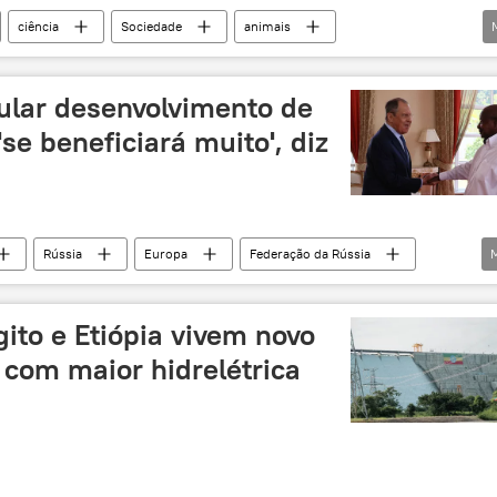
ciência
Sociedade
animais
África
macacos
pesquisa
estudo
ular desenvolvimento de
e beneficiará muito', diz
Rússia
Europa
Federação da Rússia
operação bilateral
gito e Etiópia vivem novo
 com maior hidrelétrica