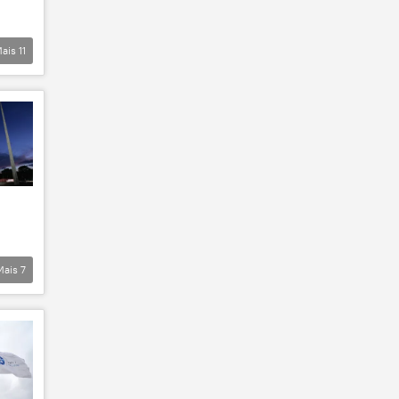
ais
11
Mais
7