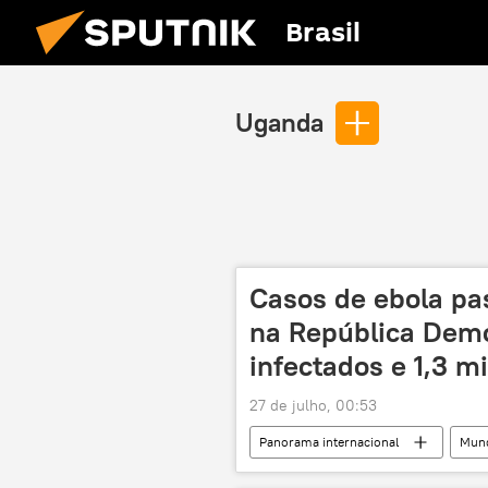
Brasil
Uganda
Casos de ebola pa
na República Demo
infectados e 1,3 m
27 de julho, 00:53
Panorama internacional
Mun
República Democrática do Congo