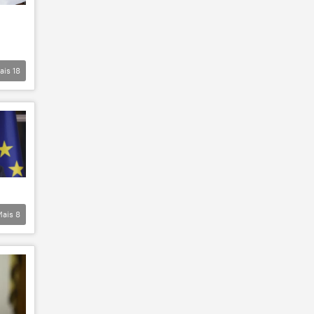
ais
18
Mais
8