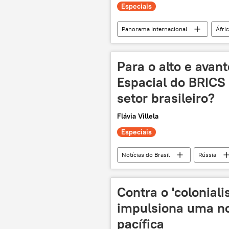
Especiais
Panorama internacional
Áfri
Etiópia
crise hídrica
disputa política
Oriente Médio
Para o alto e avan
barragem
Espacial do BRICS 
setor brasileiro?
Flávia Villela
Especiais
Notícias do Brasil
Rússia
BRICS
Universidade Federal 
exploração do espaço
polític
Contra o 'colonial
impulsiona uma no
pacífica