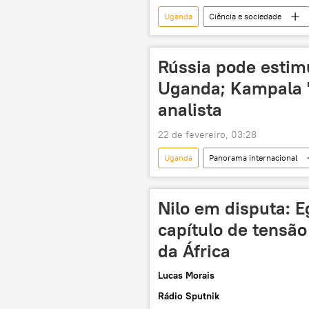
Uganda
Ciência e sociedade
Ásia e Oceania
Tanzânia
descoberta
violência
Rússia pode estim
Uganda; Kampala 's
analista
22 de fevereiro, 03:28
Uganda
Panorama internacional
parceria
energia
co
Nilo em disputa: E
capítulo de tensão
da África
Lucas Morais
Rádio Sputnik