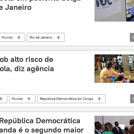
e Janeiro
Mundo
Rio de Janeiro
Fiocruz
Fundação Oswaldo Cruz
ob alto risco de
la, diz agência
Mundo
República Democrática do Congo
ação Mundial da Saúde (OMS)
Sudão do Sul
surto
África
 República Democrática
anda é o segundo maior