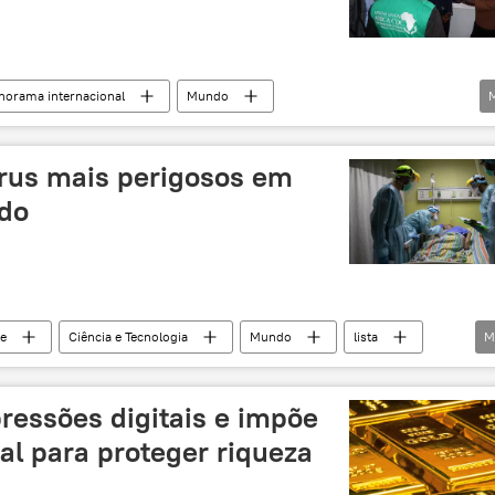
norama internacional
Mundo
África
Ebola
vírus mais perigosos em
ndo
e
Ciência e Tecnologia
Mundo
lista
M
rus
dengue
COVID-19
surto
úde pública
Organização Mundial da Saúde (OMS)
ressões digitais e impõe
al para proteger riqueza