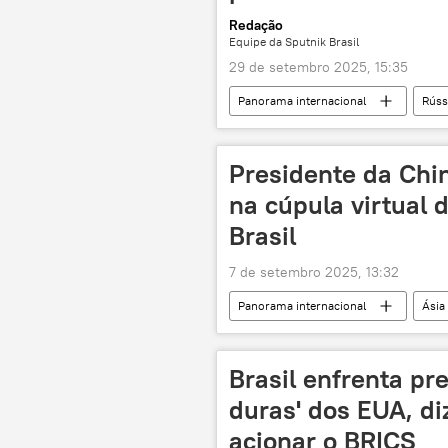
Redação
Equipe da Sputnik Brasil
29 de setembro 2025, 15:35
Panorama internacional
Rúss
Moscou
Irã
Brasil
energia nuclear
usina nuclea
Presidente da Chi
projeto
parceria estratégica
na cúpula virtual
Ásia
Ásia e Oceania
Brasil
7 de setembro 2025, 13:32
Panorama internacional
Ásia
Donald Trump
Luiz Inácio Lul
China
Brasil
BRICS
Brasil enfrenta p
duras' dos EUA, di
acionar o BRICS