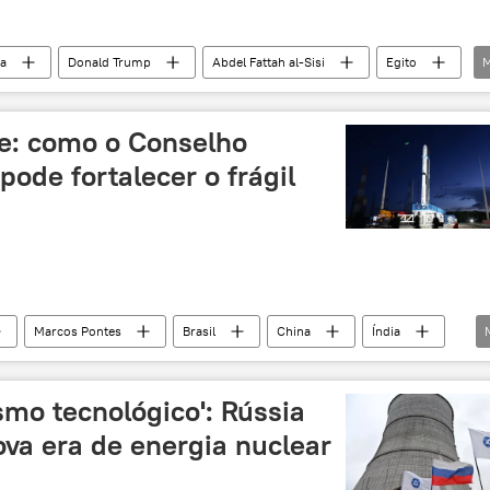
ca
Donald Trump
Abdel Fattah al-Sisi
Egito
M
abastecimento
rio Nilo
exclusiva
 e África
Estados Unidos
EUA
água
te: como o Conselho
pode fortalecer o frágil
Marcos Pontes
Brasil
China
Índia
Fluminense (UFF)
aeroespacial
pesquisa
a
exclusiva
ismo tecnológico': Rússia
va era de energia nuclear