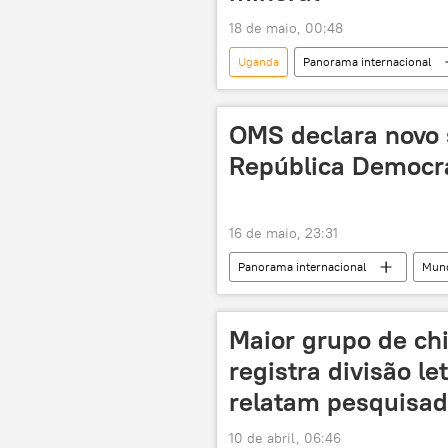
18 de maio, 00:48
Uganda
Panorama internacional
OMS declara novo 
República Democr
16 de maio, 23:31
Panorama internacional
Mun
Organização Mundial da Saúde (OMS)
Maior grupo de ch
registra divisão l
relatam pesquisad
10 de abril, 06:46