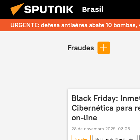
Brasil
URGENTE: defesa antiaérea abate 10 bombas, 4
Fraudes
Black Friday: Inme
Cibernética para r
on-line
28 de novembro 2025, 03:08
Fraudes
Notícias do Brasil