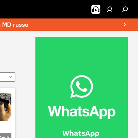
a MD russo
Mais
5