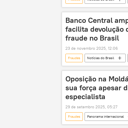
Internet
Código de Defesa d
direitos do consumidor
cons
Banco Central amp
facilita devolução
fraude no Brasil
23 de novembro 2025, 12:06
Fraudes
Notícias do Brasil
Brasil
Banco Central do Brasi
restituição
G1
Oposição na Moldá
sua força apesar da
especialista
29 de setembro 2025, 05:27
Fraudes
Panorama internacional
Europa
violações
e