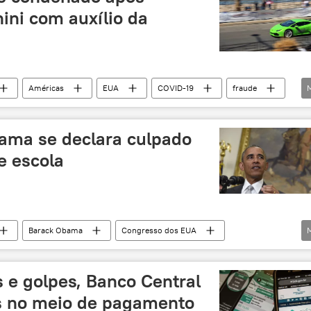
ni com auxílio da
Américas
EUA
COVID-19
fraude
auxílio
auxílio financeiro
auxílio estatal
esvio de dinheiro público
desvio de verbas públicas
ama se declara culpado
e escola
Barack Obama
Congresso dos EUA
te
fraude
EUA
fraude jornalística
ustiça dos EUA
fraude fiscal
fraude bancária
s e golpes, Banco Central
 no meio de pagamento