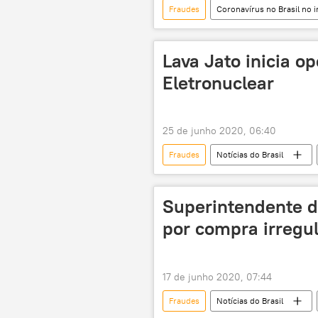
Fraudes
Coronavírus no Brasil no 
Polícia Federal (PF)
auxílio
busca
mandado de busca e a
Lava Jato inicia o
Eletronuclear
25 de junho 2020, 06:40
Fraudes
Notícias do Brasil
políticos
Polícia Federal
Superintendente d
por compra irregul
17 de junho 2020, 07:44
Fraudes
Notícias do Brasil