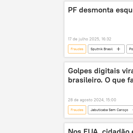
PF desmonta esque
17 de julho 2025, 16:32
Fraudes
Sputnik Brasil
Po
Instituto Nacional do Seguro Social (I
Benefício de Prestação Continuada (BP
Golpes digitais vi
brasileiro. O que f
28 de agosto 2024, 15:00
Fraudes
Jabuticaba Sem Caroço
dinheiro
defesa do consumid
Nos EUA, cidadão