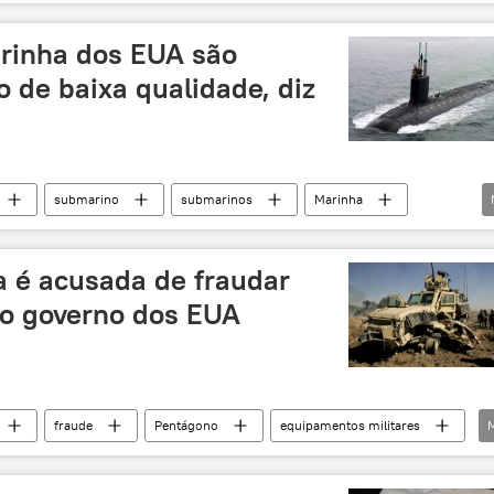
novo coronavírus
COVID-19
rinha dos EUA são
 de baixa qualidade, diz
submarino
submarinos
Marinha
 é acusada de fraudar
 o governo dos EUA
fraude
Pentágono
equipamentos militares