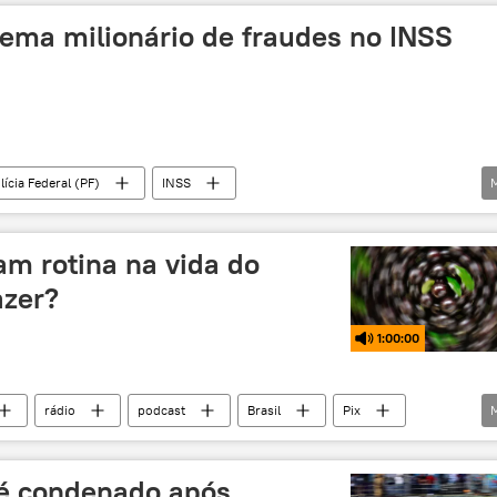
ma milionário de fraudes no INSS
lícia Federal (PF)
INSS
NSS)
organização criminosa
servidores
C)
estelionato
ram rotina na vida do
azer?
1:00:00
rádio
podcast
Brasil
Pix
or
Sociedade
cartão de crédito
golpe
 é condenado após