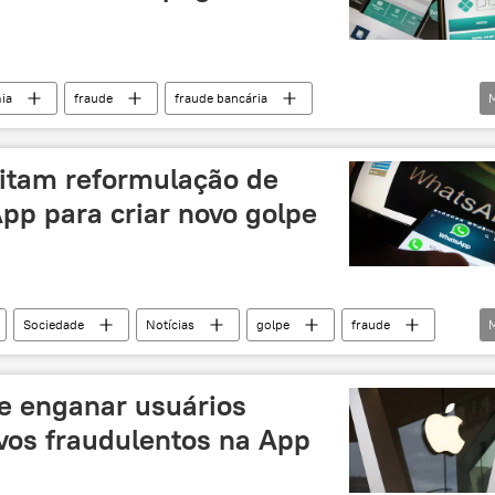
ia
fraude
fraude bancária
Banco Central
transferência
Pix
itam reformulação de
pp para criar novo golpe
Sociedade
Notícias
golpe
fraude
política de privacidade
e enganar usuários
ivos fraudulentos na App