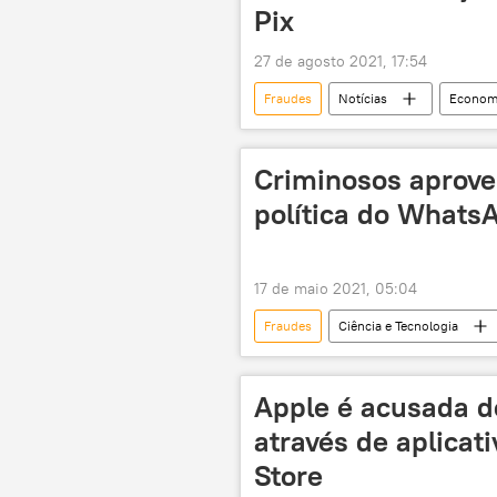
Pix
27 de agosto 2021, 17:54
Fraudes
Notícias
Econom
fraude comercial
golpe
Notícias do Brasil
Criminosos aprove
política do WhatsA
17 de maio 2021, 05:04
Fraudes
Ciência e Tecnologia
WhatsApp
privacidade
Apple é acusada d
através de aplicat
Store