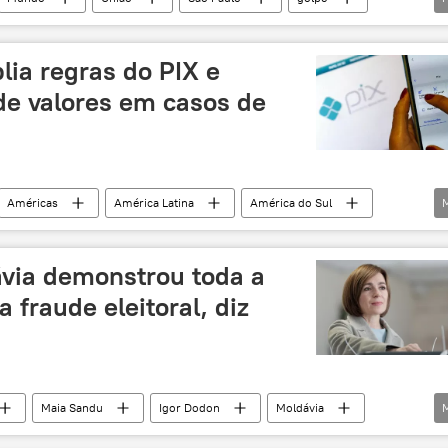
o Consumidor
defesa do consumidor
umidores
lia regras do PIX e
 de valores em casos de
Américas
América Latina
América do Sul
l
Economia
regras
Pix
BC
via demonstrou toda a
 fraude eleitoral, diz
Maia Sandu
Igor Dodon
Moldávia
leições