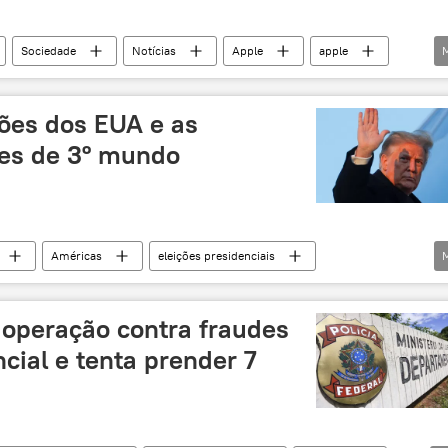
Sociedade
Notícias
Apple
apple
tecnologias
ções dos EUA e as
es de 3º mundo
Américas
eleições presidenciais
eleições
z operação contra fraudes
cial e tenta prender 7