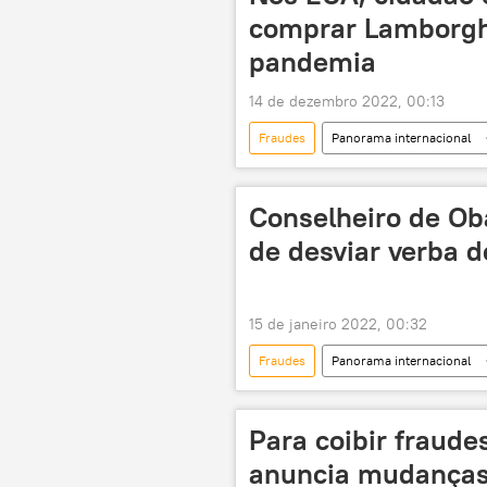
comprar Lamborghi
pandemia
14 de dezembro 2022, 00:13
Fraudes
Panorama internacional
fraude fiscal
roubo
pandemia
desvio
d
Conselheiro de Ob
de desviar verba d
15 de janeiro 2022, 00:32
Fraudes
Panorama internacional
Casa Branca
América do Nor
Américas
Departamento de J
Para coibir fraude
anuncia mudanças