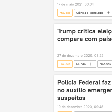
17 de maio 2021, 03:34
Fraudes
Ciência e Tecnologia
telefone
tecnologia
Trump critica elei
compara com país
27 de dezembro 2020, 08:22
Fraudes
Mundo
Notícias
fraude eleitoral
EUA
Polícia Federal fa
no auxílio emergen
suspeitos
10 de dezembro 2020, 09:48