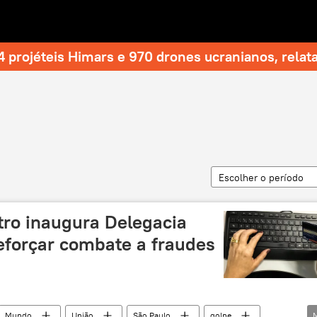
 projéteis Himars e 970 drones ucranianos, relat
Escolher o período
tro inaugura Delegacia
eforçar combate a fraudes
Mundo
União
São Paulo
golpe