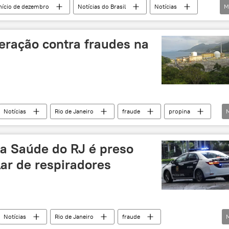
início de dezembro
Notícias do Brasil
Notícias
M
auxílio financeiro
auxílio estatal
fraude
preensão
Prisão
sequestro
COVID-19
peração contra fraudes na
Notícias
Rio de Janeiro
fraude
propina
a Saúde do RJ é preso
ar de respiradores
Notícias
Rio de Janeiro
fraude