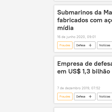
fraude comercial
governador
Brasil e COVID-19 em meados de junho
Submarinos da Ma
fabricados com aço
mídia
16 de junho 2020, 09:01
Fraudes
Defesa
Notícias
Marinha dos EUA
Empresa de defesa
em US$ 1,3 bilhão
7 de dezembro 2019, 07:52
Fraudes
Defesa
Notícias
denúncia
denúncias