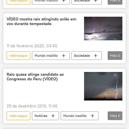
relâmpagos
Mundo insólito
Sociedade
Mais
5
Notícias
raios
avião de passageiros
Londres
Reino Unido
VÍDEO mostra raio atingindo avião em
voo durante tempestade
11 de fevereiro 2020, 03:40
relâmpagos
Mundo insólito
Sociedade
Mais
5
Notícias
tempestade
tempestades
raio
Reino Unido
Raio quase atinge candidato ao
Congresso do Peru (VÍDEO)
25 de dezembro 2019, 11:06
relâmpagos
Notícias
Mundo insólito
Mais
5
Sociedade
Peru
incidente