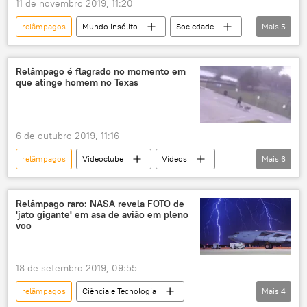
11 de novembro 2019, 11:20
relâmpagos
Mundo insólito
Sociedade
Mais
5
Notícias
Uganda
raio
descarga elétrica
funeral
Relâmpago é flagrado no momento em
que atinge homem no Texas
6 de outubro 2019, 11:16
relâmpagos
Videoclube
Vídeos
Mais
6
Multimídia
raio
raios
homem
cães
feridos
Relâmpago raro: NASA revela FOTO de
'jato gigante' em asa de avião em pleno
voo
18 de setembro 2019, 09:55
relâmpagos
Ciência e Tecnologia
Mais
4