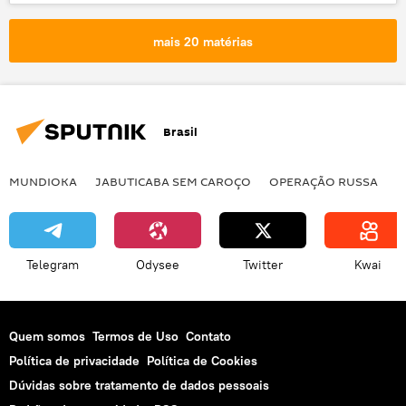
Sociedade
Notícias
raio
avião
mais 20 matérias
Brasil
MUNDIOKA
JABUTICABA SEM CAROÇO
OPERAÇÃO RUSSA
I
Telegram
Odysee
Twitter
Kwai
Quem somos
Termos de Uso
Contato
Política de privacidade
Política de Cookies
Dúvidas sobre tratamento de dados pessoais