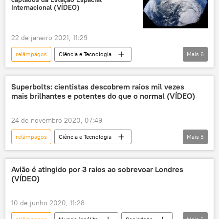
tempestade magnética
Internacional (VÍDEO)
22 de janeiro 2021, 11:29
relâmpagos
Ciência e Tecnologia
Mais
6
Sociedade
Notícias
fenômeno astronômico
Superbolts: cientistas descobrem raios mil vezes
mais brilhantes e potentes do que o normal (VÍDEO)
Estação Espacial Internacional
Espaço
Agência Espacial Europeia (ESA)
24 de novembro 2020, 07:49
relâmpagos
Ciência e Tecnologia
Mais
5
Sociedade
Notícias
raio
satélite
Américas
Avião é atingido por 3 raios ao sobrevoar Londres
(VÍDEO)
10 de junho 2020, 11:28