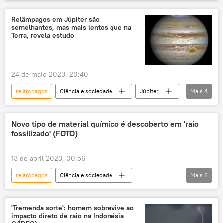
Ciência e Tecnologia
Anel de Fogo do Pacífico
Roscosmos
Relâmpagos em Júpiter são
semelhantes, mas mais lentos que na
Espaço
espaço distante
Terra, revela estudo
exploração do espaço
espaço aéreo
tempestade
tempestade magnética
24 de maio 2023, 20:40
tempestades
desastres naturais
relâmpagos
Ciência e sociedade
Júpiter
Mais
4
aquecimento global
aquecimento
Juno
sonda espacial
clima
meio ambiente
fenômeno astronômico
astronomia
meio-ambiente
Novo tipo de material químico é descoberto em 'raio
fossilizado' (FOTO)
13 de abril 2023, 00:56
relâmpagos
Ciência e sociedade
Mais
6
Ciência e Tecnologia
descoberta
cientistas
raio
minerais
'Tremenda sorte': homem sobrevive ao
impacto direto de raio na Indonésia
recursos minerais