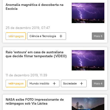
América do Sul
Congresso
Anomalia magnética é descoberta na
Escócia
25 de dezembro 2019, 07:47
relâmpagos
Ciência e Tecnologia
Mais
6
Sociedade
Notícias
descarga elétrica
Escócia
Raio 'estoura' em casa de australiana
que decide filmar tempestade (VÍDEO)
descoberta
ilhas
11 de dezembro 2019, 11:39
relâmpagos
Mundo insólito
Sociedade
Mais
4
Notícias
Austrália
tempestade
descarga elétrica
NASA exibe FOTO impressionante de
relâmpagos sob Via Láctea