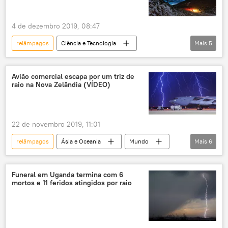
4 de dezembro 2019, 08:47
relâmpagos
Ciência e Tecnologia
Mais
5
Sociedade
Notícias
Via Láctea
estrelas
NASA
Avião comercial escapa por um triz de
raio na Nova Zelândia (VÍDEO)
22 de novembro 2019, 11:01
relâmpagos
Ásia e Oceania
Mundo
Mais
6
Notícias
avião
Nova Zelândia
Emirates
raio
tempestade
Funeral em Uganda termina com 6
mortos e 11 feridos atingidos por raio