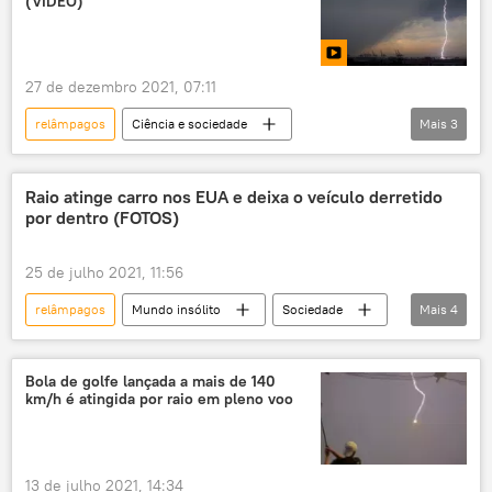
(VÍDEO)
27 de dezembro 2021, 07:11
relâmpagos
Ciência e sociedade
Mais
3
Mundo insólito
Indonésia
raio
Raio atinge carro nos EUA e deixa o veículo derretido
por dentro (FOTOS)
25 de julho 2021, 11:56
relâmpagos
Mundo insólito
Sociedade
Mais
4
Notícias
raio
carro
EUA
Bola de golfe lançada a mais de 140
km/h é atingida por raio em pleno voo
13 de julho 2021, 14:34