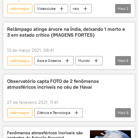
relâmpagos
Videoclube
raio
Mais
2
Texas
tempestade
Relâmpago atinge árvore na Índia, deixando 1 morto e
3 em estado crítico (IMAGENS FORTES)
13 de março 2021, 08:41
relâmpagos
Ásia e Oceania
Mundo
Mais
5
Notícias
Índia
morte
morto
chuvas
Observatório capta FOTO de 2 fenômenos
atmosféricos incríveis no céu de Havaí
27 de fevereiro 2021, 11:41
relâmpagos
Ciência e Tecnologia
Mais
6
Sociedade
Notícias
Havaí
fenômeno astronômico
descarga elétrica
Fenômenos atmosféricos incríveis são
captados da Estação Espacial