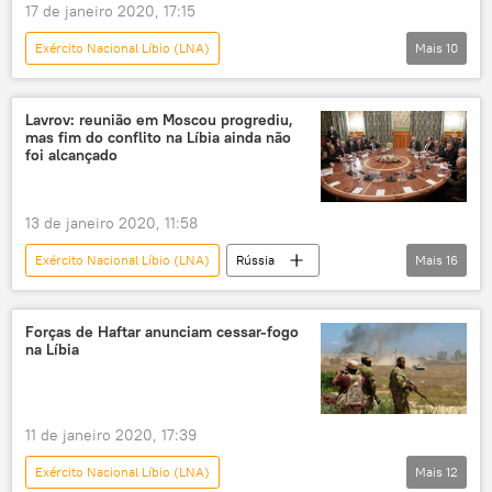
Alemanha
Líbia
Turquia
17 de janeiro 2020, 17:15
Exército Nacional Líbio (LNA)
Mais
10
Oriente Médio e África
Mundo
Notícias
Líbia
Trípoli
Lavrov: reunião em Moscou progrediu,
mas fim do conflito na Líbia ainda não
Recep Tayyip Erdogan
Khalifa Haftar
foi alcançado
GNA
LNA
Fayez al-Sarraj
Turquia
13 de janeiro 2020, 11:58
Exército Nacional Líbio (LNA)
Rússia
Mais
16
Notícias
Oriente Médio e África
Mundo
Líbia
Sergei Lavrov
Forças de Haftar anunciam cessar-fogo
na Líbia
Khalifa Haftar
Fayez al-Sarraj
Muammar Kadhafi
crise na Líbia
Conflito na Líbia
Turquia
11 de janeiro 2020, 17:39
Emirados Árabes Unidos
Egito
Exército Nacional Líbio (LNA)
Mais
12
cessar-fogo
paz
diplomacia