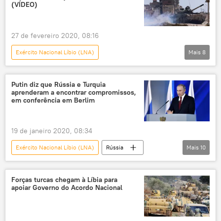
Conflito na Líbia
ONU
Trípoli
(VÍDEO)
Líbia
27 de fevereiro 2020, 08:16
Exército Nacional Líbio (LNA)
Mais
8
Oriente Médio e África
Mundo
Notícias
drone
Putin diz que Rússia e Turquia
aprenderam a encontrar compromissos,
veículo aéreo não tripulado
Khalifa Haftar
em conferência em Berlim
Turquia
derrubada
Líbia
19 de janeiro 2020, 08:34
Exército Nacional Líbio (LNA)
Rússia
Mais
10
Notícias
Muammar Kadhafi
Khalifa Haftar
Vladimir Putin
Forças turcas chegam à Líbia para
apoiar Governo do Acordo Nacional
Berlim
conferência
Governo do Acordo Nacional (GNA)