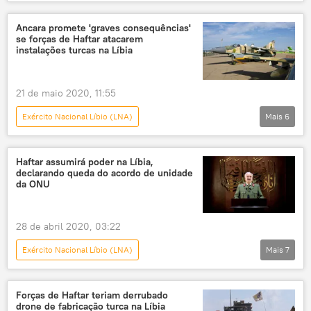
Panorama internacional
Oriente Médio e África
Norte da África
Ancara promete 'graves consequências'
se forças de Haftar atacarem
África
Oriente Médio
Líbia
instalações turcas na Líbia
Muammar al-Gaddafi
Liga Árabe
Israel
Palestina
Hamas
21 de maio 2020, 11:55
mundo árabe
Primavera Árabe
Exército Nacional Líbio (LNA)
Mais
6
OTAN
Oriente Médio e África
Mundo
Notícias
Khalifa Haftar
Hami Aksoy
Haftar assumirá poder na Líbia,
declarando queda do acordo de unidade
Líbia
Turquia
da ONU
28 de abril 2020, 03:22
Exército Nacional Líbio (LNA)
Mais
7
Oriente Médio e África
Mundo
Notícias
Khalifa Haftar
Forças de Haftar teriam derrubado
drone de fabricação turca na Líbia