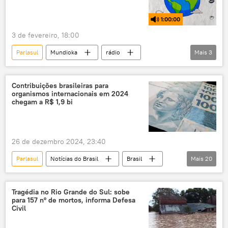
Mundioka
exclusiva
1:00:00
3 de fevereiro, 18:00
Parlasul
Mundioka
rádio
Mais
3
podcast
Mundioka
Mercosul
Américas
Contribuições brasileiras para
organismos internacionais em 2024
chegam a R$ 1,9 bi
26 de dezembro 2024, 23:40
Parlasul
Notícias do Brasil
Brasil
Mais
20
ONU
Organização Mundial da Saúde (OMS)
Organização Internacional do Trabalho (OIT)
Tragédia no Rio Grande do Sul: sobe
para 157 nº de mortos, informa Defesa
dívidas
Nações Unidas
Civil
Organização das Nações Unidas
FAO