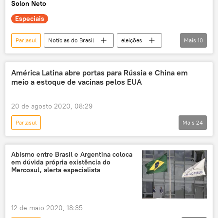
Solon Neto
Especiais
Parlasul
Notícias do Brasil
eleições
Mais
10
Brasil
Itamaraty
UFSCar
Ministério das Relações Exteriores do Brasil
América Latina abre portas para Rússia e China em
meio a estoque de vacinas pelos EUA
União Europeia
Comunidade dos Países de Língua Portuguesa (CPLP)
20 de agosto 2020, 08:29
Organização dos Estados Americanos (OEA)
Parlasul
Mais
24
Centro Carter
OSCE
exclusiva
Coronavírus no mundo em meados de agosto
Análise
América Latina
COVID-19
Abismo entre Brasil e Argentina coloca
em dúvida própria existência do
Guatemala
Bolívia
Nicarágua
Mercosul, alerta especialista
Argentina
Paraguai
Peru
Sputnik V
Instituto Butantan
12 de maio 2020, 18:35
São Paulo
Andrés Manuel López Obrador