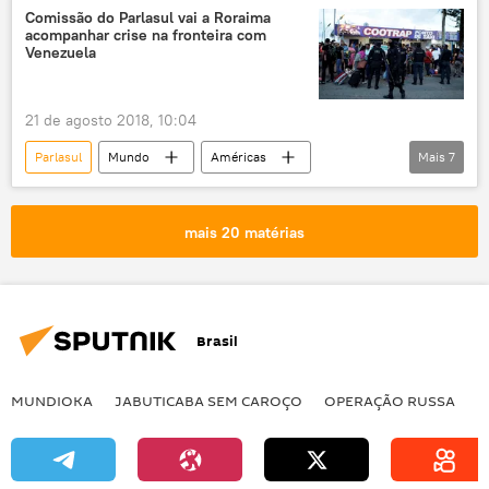
Argentina
Uruguai
América Latina
Comissão do Parlasul vai a Roraima
acompanhar crise na fronteira com
Jair Bolsonaro
Mauricio Macri
Venezuela
Lilia Puig
Pablo Iturralde
Diego Escuder
Mercosul
21 de agosto 2018, 10:04
diplomacia
comércio
Parlasul
Mundo
Américas
Mais
7
blocos econômicos
esquerda
Notícias do Brasil
Notícias
direita
Venezuela
Roraima
Mercosul
mais 20 matérias
comissão
parlamento
Brasil
MUNDIOKA
JABUTICABA SEM CAROÇO
OPERAÇÃO RUSSA
I