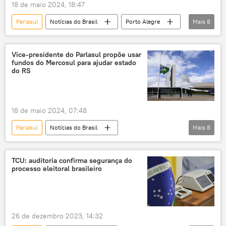
18 de maio 2024, 18:47
Parlasul
Notícias do Brasil
Porto Alegre
Mais
8
Universidade de Santa Marta (RS)
enchentes
Arlindo Chinaglia
Rio Grande do Sul
Vice-presidente do Parlasul propõe usar
fundos do Mercosul para ajudar estado
Brasil
PT
TikTok
X
do RS
18 de maio 2024, 07:48
Parlasul
Notícias do Brasil
Mais
8
Arlindo Chinaglia
Rio Grande do Sul
Mercosul
verba
enchente
TCU: auditoria confirma segurança do
processo eleitoral brasileiro
tragédia
Porto Alegre
mudanças climáticas
26 de dezembro 2023, 14:32