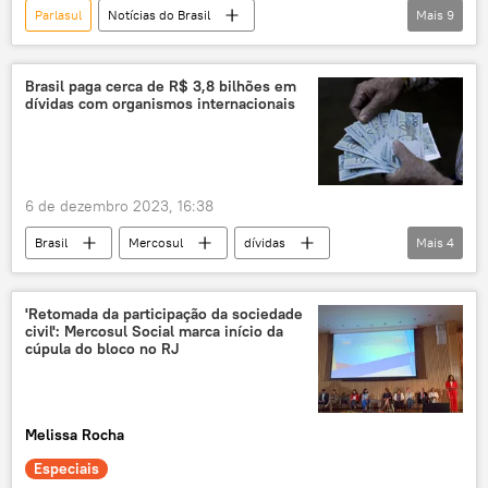
Parlasul
Notícias do Brasil
Mais
9
Tribunal de Contas da União
Brasil
TSE
TCU
Brasil paga cerca de R$ 3,8 bilhões em
dívidas com organismos internacionais
Carta Democrática da Organização dos Estados Americanos (OEA)
Tribunal Superior Eleitoral
Organização dos Estados Americanos (OEA)
6 de dezembro 2023, 16:38
eleição
Eleições 2022
Brasil
Mercosul
dívidas
Mais
4
organismos financeiros
Notícias do Brasil
Economia
'Retomada da participação da sociedade
civil': Mercosul Social marca início da
Ministério do Planejamento e Orçamento
cúpula do bloco no RJ
Melissa Rocha
Especiais