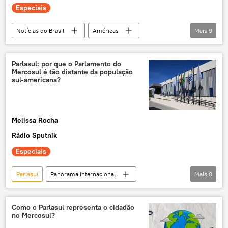
Especiais
Fundo para a Convergência Estrutural do Mercosul (Focem)
Pix
Estados Unidos
EUA
Notícias do Brasil
Américas
Mais
9
Randolfe Rodrigues
Delcy Rodríguez
Brasil
Venezuela
Roraima
Parlasul: por que o Parlamento do
Mercosul é tão distante da população
Mercosul
PSB
Congresso Nacional
sul-americana?
exclusiva
Melissa Rocha
Rádio Sputnik
Especiais
Parlasul
Panorama internacional
Mais
8
Américas
Paraguai
Argentina
Brasil
Mercosul
Como o Parlasul representa o cidadão
no Mercosul?
Parlamento Europeu
podcast