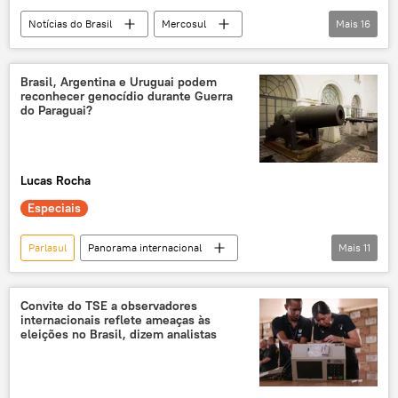
Notícias do Brasil
Mercosul
Mais
16
Rio de Janeiro
América Latina
Brasil
Arlindo Chinaglia
Brasil, Argentina e Uruguai podem
reconhecer genocídio durante Guerra
Anielle Franco
Eduardo Paes
do Paraguai?
Museu do Amanhã
cúpula do Mercosul
bloco
França
acordo
Lucas Rocha
exclusiva
sociedade civil
Especiais
democracia
acordo de livre comércio entre União Europeia e Mercosul
Parlasul
Panorama internacional
Mais
11
União Europeia
Tríplice Aliança
Paraguai
Mercosul
Brasil
Argentina
Uruguai
Convite do TSE a observadores
internacionais reflete ameaças às
guerra
América Latina
eleições no Brasil, dizem analistas
América do Sul
Américas
exclusiva