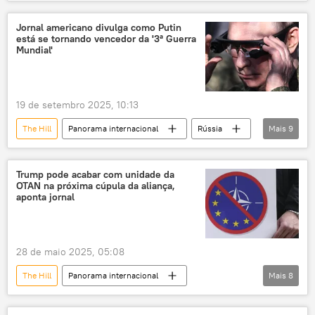
Rússia
Vladimir Zelensky
Donald Trump
Sergei Ryabkov
Jornal americano divulga como Putin
está se tornando vencedor da '3ª Guerra
Zaporozhie
Estados Unidos
Mundial'
Ucrânia
Organização do Tratado do Atlântico Norte
19 de setembro 2025, 10:13
The Hill
Panorama internacional
Rússia
Mais
9
Vladimir Putin
Donald Trump
Xi Jinping
Moscou
China
Trump pode acabar com unidade da
OTAN na próxima cúpula da aliança,
Ucrânia
aponta jornal
Organização para Cooperação de Xangai (OCX)
OTAN
Casa Branca
28 de maio 2025, 05:08
The Hill
Panorama internacional
Mais
8
Donald Trump
Vladimir Zelensky