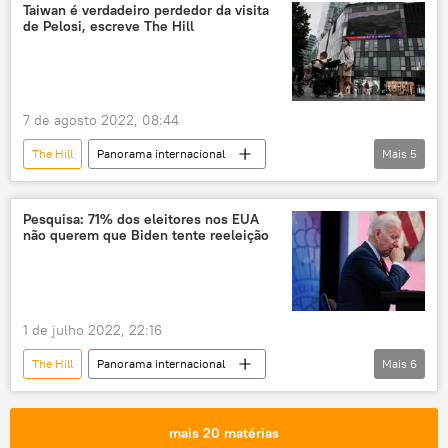
Pentágono
CBS
CBS News
Taiwan é verdadeiro perdedor da visita
de Pelosi, escreve The Hill
Afeganistão
Iraque
Departamento de Defesa dos EUA
Oriente Médio
7 de agosto 2022, 08:44
The Hill
Panorama internacional
Mais
5
Ásia e Oceania
Taiwan
EUA
Nancy Pelosi
China
Pesquisa: 71% dos eleitores nos EUA
não querem que Biden tente reeleição
1 de julho 2022, 22:16
The Hill
Panorama internacional
Mais
6
Joe Biden
Capitólio
Donald Trump
Estados Unidos
Ucrânia
mais 20 matérias