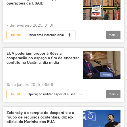
Estados Unidos
Moscou
OTAN
operações da USAID
7 de fevereiro 2025, 01:31
The Hill
Panorama internacional
Mais
7
Américas
Mundo
Donald Trump
Marco Rubio
Elon Musk
EUA poderiam propor à Rússia
cooperação no espaço a fim de encerrar
Estados Unidos
USAID
Tesouro
conflito na Ucrânia, diz mídia
15 de janeiro 2025, 06:06
The Hill
Operação militar especial russa
Mais
7
Rússia
Donald Trump
Vladimir Putin
Ucrânia
Zelensky é exemplo de desperdício e
roubo de recursos ocidentais, diz ex-
Estados Unidos
Federação da Rússia
oficial da Marinha dos EUA