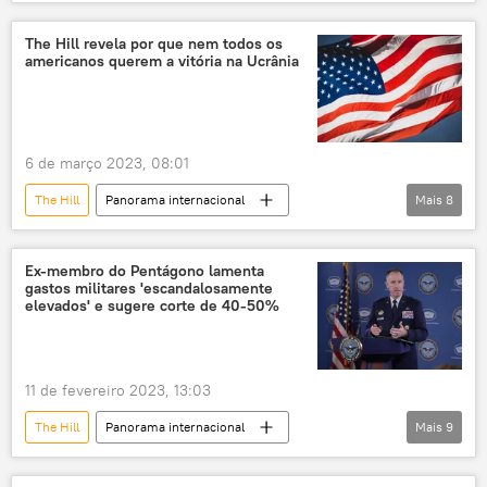
EUA
Suécia
Turquia
OTAN
Departamento de Estado dos EUA
The Hill revela por que nem todos os
americanos querem a vitória na Ucrânia
Antony Blinken
Noruega
Oslo
Recep Tayyip Erdogan
Kemal Kilicdaroglu
Vilnius
Lituânia
Hungria
6 de março 2023, 08:01
The Hill
Panorama internacional
Mais
8
Estados Unidos
Ucrânia
tensão militar
tensão na Ucrânia
Ex-membro do Pentágono lamenta
gastos militares 'escandalosamente
Forças Armadas da Ucrânia
Rússia
elevados' e sugere corte de 40-50%
operação militar especial
Forças Armadas da Rússia
11 de fevereiro 2023, 13:03
The Hill
Panorama internacional
Mais
9
Américas
China
EUA