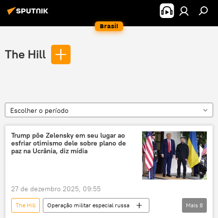
Brasil
The Hill
Escolher o período
Trump põe Zelensky em seu lugar ao
esfriar otimismo dele sobre plano de
paz na Ucrânia, diz mídia
27 de dezembro 2025, 09:55
The Hill
Operação militar especial russa
Mais
8