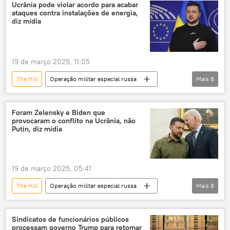
Estados Unidos
Groenlândia
Ucrânia pode violar acordo para acabar
ataques contra instalações de energia,
Dinamarca
diz mídia
Organização do Tratado do Atlântico Norte
OTAN
Salão Oval
19 de março 2025, 11:05
The Hill
Operação militar especial russa
Mais
8
Europa
Rússia
Donald Trump
Vladimir Putin
Ucrânia
Foram Zelensky e Biden que
provocaram o conflito na Ucrânia, não
Federação da Rússia
Estados Unidos
Putin, diz mídia
Kremlin
19 de março 2025, 05:41
The Hill
Operação militar especial russa
Mais
8
Rússia
Vladimir Zelensky
Joe Biden
Vladimir Putin
Ucrânia
Sindicatos de funcionários públicos
processam governo Trump para retomar