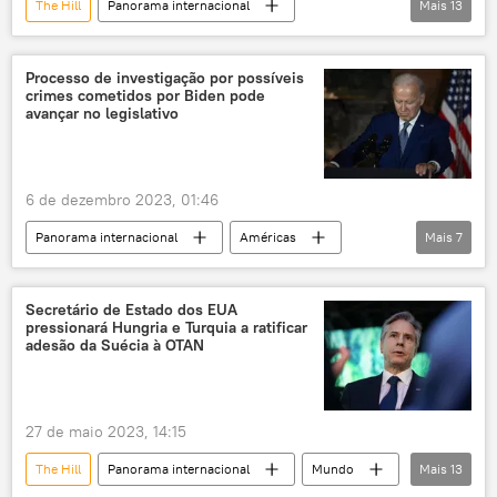
The Hill
Panorama internacional
Mais
13
Américas
Rússia
Ucrânia
Estados Unidos
Kiev
Processo de investigação por possíveis
crimes cometidos por Biden pode
Congresso dos EUA
Senado
avançar no legislativo
Phil Butler
Mitt Romney
Mike Johnson
Câmara dos EUA
6 de dezembro 2023, 01:46
parlamento
Câmara dos Representantes
Panorama internacional
Américas
Mais
7
Washington
Mundo
Joe Biden
Hunter Biden
Mike Johnson
Estados Unidos
Secretário de Estado dos EUA
pressionará Hungria e Turquia a ratificar
Partido Republicano
Casa Branca
adesão da Suécia à OTAN
27 de maio 2023, 14:15
The Hill
Panorama internacional
Mundo
Mais
13