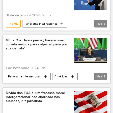
SpaceX
31 de dezembro 2024, 23:07
The Hill
Panorama internacional
Mais
8
Américas
Rússia
Vladimir Zelensky
Joe Biden
Kiev
Mídia: 'Se Harris perder, haverá uma
corrida maluca para culpar alguém por
Federação da Rússia
Ucrânia
sua derrota'
Marinha dos EUA
OTAN
1 de novembro 2024, 01:12
Panorama internacional
Américas
Mais
9
Mundo
Kamala Harris
Donald Trump
Joe Biden
Dívida dos EUA é 'um fracasso moral
intergeracional' não abordado nas
Estados Unidos
Minnesota
eleições, diz jornalista
Eleições nos EUA
democratas