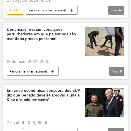
27 de julho 2024, 10:59
The Hill
Panorama internacional
Mais
14
Donald Trump
Terceira Guerra Mundial
Joe Biden
EUA
Fox News
Denúncias revelam condições
perturbadoras em que palestinos são
Oriente Médio
Mar-a-Lago
Flórida
mantidos presos por Israel
Benjamin Netanyahu
Segunda Guerra Mundial
Casa Branca
12 de maio 2024, 20:35
Embaixada dos EUA
Jerusalém
Irã
Panorama internacional
Mais
9
Oriente Médio e África
Mundo
Américas
Israel
Estados Unidos
Em crise econômica, senadora dos EUA
diz que Senado deveria aprovar ajuda a
Gaza
Forças de Defesa de Israel (FDI)
Kiev a 'qualquer custo'
Hamas
Autoridade Palestina
Palestina
2 de abril 2024, 19:29