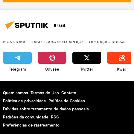
Casa Branca
COVID-19
Brasil
MUNDIOKA
JABUTICABA SEM CAROÇO
OPERAÇÃO RUSSA
I
Telegram
Odysee
Twitter
Kwai
Quem somos
Termos de Uso
Contato
Política de privacidade
Política de Cookies
Dúvidas sobre tratamento de dados pessoais
Padrões da comunidade
RSS
Preferências de rastreamento