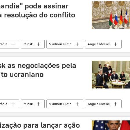
andia" pode assinar
 resolução do conflito
rânia
Minsk
Vladimir Putin
Angela Merkel
oshenko
reunião
al
 as negociações pela
ito ucraniano
rânia
Minsk
Vladimir Putin
Angela Merkel
oshenko
reunião
al
zação para lançar ação