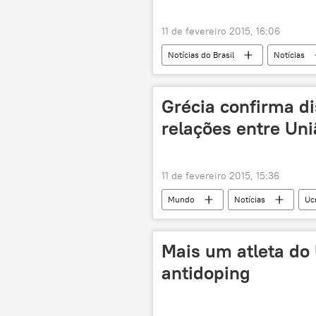
11 de fevereiro 2015, 16:06
Notícias do Brasil
Notícias
Grécia confirma d
relações entre Uni
11 de fevereiro 2015, 15:36
Mundo
Notícias
Uc
Sergei Lavrov
Nikos Kotzias
União Europeia
Mais um atleta do
antidoping