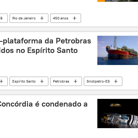
Rio de Janeiro
450 anos
-plataforma da Petrobras
idos no Espírito Santo
Espírito Santo
Petrobras
Sindipetro-ES
plosão
Concórdia é condenado a