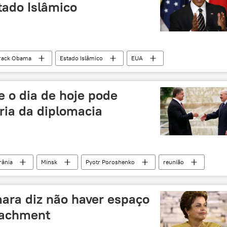
stado Islâmico
rack Obama
Estado Islâmico
EUA
e o dia de hoje pode
ória da diplomacia
rânia
Minsk
Pyotr Poroshenko
reunião
al
Aleksandr Lukashenko
ara diz não haver espaço
eachment