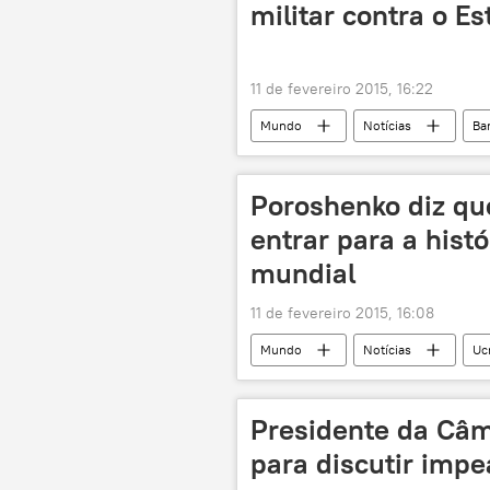
militar contra o E
11 de fevereiro 2015, 16:22
Mundo
Notícias
Ba
Poroshenko diz qu
entrar para a hist
mundial
11 de fevereiro 2015, 16:08
Mundo
Notícias
Uc
Ucrânia em foco da política internacion
Presidente da Câm
para discutir imp