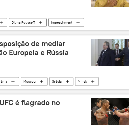
Dilma Rousseff
impeachment
isposição de mediar
ão Europeia e Rússia
rânia
Moscou
Grécia
Minsk
Ucrânia em foco da política internacional
Rússia
 UFC é flagrado no