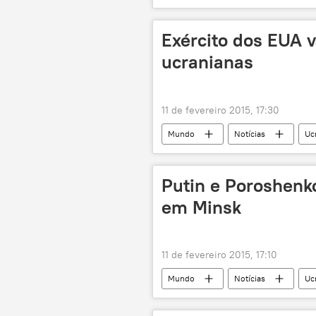
União Europeia
Exército dos EUA v
ucranianas
11 de fevereiro 2015, 17:30
Mundo
Notícias
Uc
EUA
Putin e Poroshenk
em Minsk
11 de fevereiro 2015, 17:10
Mundo
Notícias
Uc
Pyotr Poroshenko
reunião