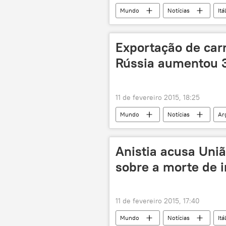
Mundo
Notícias
Itá
naufrágio
Exportação de car
Rússia aumentou 
11 de fevereiro 2015, 18:25
Mundo
Notícias
Ar
guerra de sanções entre Rússia e Ocid
Anistia acusa Uniã
sobre a morte de 
11 de fevereiro 2015, 17:40
Mundo
Notícias
Itá