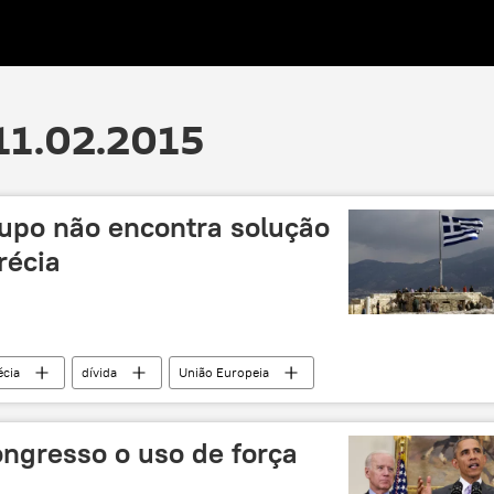
11.02.2015
upo não encontra solução
récia
écia
dívida
União Europeia
gresso o uso de força