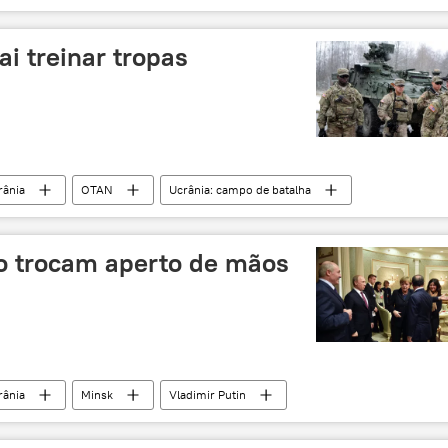
ai treinar tropas
rânia
OTAN
Ucrânia: campo de batalha
o trocam aperto de mãos
rânia
Minsk
Vladimir Putin
Ucrânia em foco da política internacional