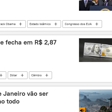
rack Obama
Estado Islâmico
Congresso dos EUA
EUA
r e fecha em R$ 2,87
Dólar
Câmbio
 Janeiro vão ser
o todo