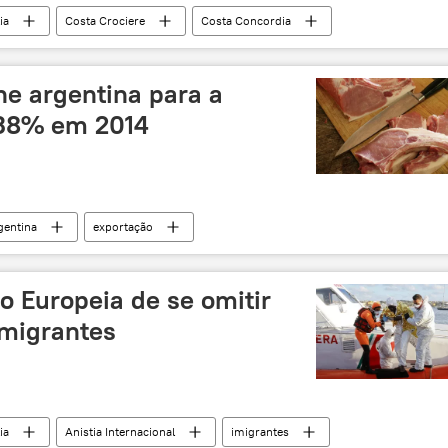
lia
Costa Crociere
Costa Concordia
ne argentina para a
38% em 2014
gentina
exportação
ente
Rússia
o Europeia de se omitir
imigrantes
lia
Anistia Internacional
imigrantes