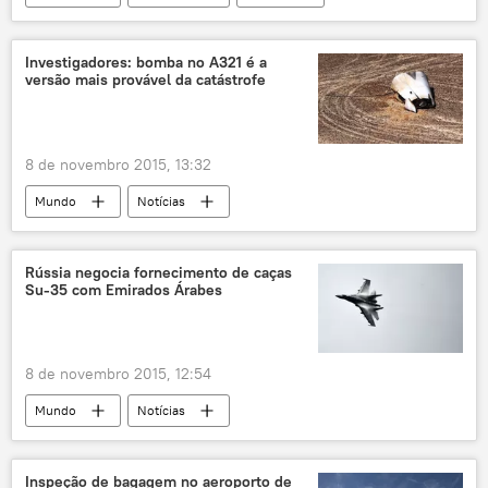
Síria
Ash Carter
armas nucleares
EUA
Rússia
Defesa
Investigadores: bomba no A321 é a
versão mais provável da catástrofe
8 de novembro 2015, 13:32
Mundo
Notícias
Queda do A321 russo no Egito
Egito
Kogalymavia
acidente aéreo
Rússia negocia fornecimento de caças
Su-35 com Emirados Árabes
8 de novembro 2015, 12:54
Mundo
Notícias
Emirados Árabes Unidos
Rostec
Su-35
fornecimento
caça
Inspeção de bagagem no aeroporto de