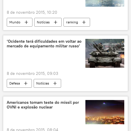
8 de novembro 2015, 10:20
Mundo
Notícias
ranking
guerra
EUA
‘Ocidente terá dificuldades em voltar ao
mercado de equipamento militar russo’
8 de novembro 2015, 09:03
Defesa
Notícias
guerra de sanções entre Rússia e Ocidente
Ocidente
Rosoboronexport
Americanos tomam teste do míssil por
OVNI e explosão nuclear
sanções
guerra de sanções
Rússia
8 de novembro 2015, 08:04