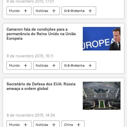
8 de novembro 2015, 17:01
Mundo
Notícias
Grã-Bretanha
Ucrânia
Síria
Donbass
David Cameron
Estado Islâmico
Cameron fala de condições para a
permanência do Reino Unido na União
ebola
terrorismo
Rússia
Europeia
8 de novembro 2015, 16:11
Mundo
Notícias
Grã-Bretanha
David Cameron
Donald Tusk
referendo
União Europeia
Secretário de Defesa dos EUA: Rússia
ameaça a ordem global
8 de novembro 2015, 14:34
Mundo
Notícias
China