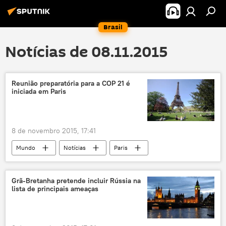
Brasil
Notícias de 08.11.2015
Reunião preparatória para a COP 21 é
iniciada em Paris
8 de novembro 2015, 17:41
Mundo
Notícias
Paris
Laurent Fabius
Manuel Pulgar Vidal
COP 21
clima
clima global
Grã-Bretanha pretende incluir Rússia na
lista de principais ameaças
meio ambiente