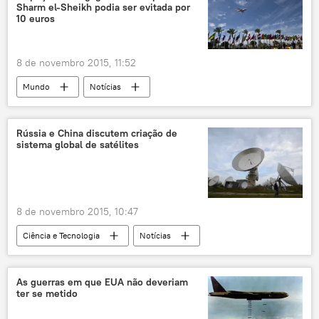
Sharm el-Sheikh podia ser evitada por
Rússia
10 euros
8 de novembro 2015, 11:52
Mundo
Notícias
Queda do A321 russo no Egito
Egito
aeroporto
propina
segurança
Rússia e China discutem criação de
sistema global de satélites
8 de novembro 2015, 10:47
Ciência e Tecnologia
Notícias
Sociedade
China
Internet
sistema de satélites
Rússia
As guerras em que EUA não deveriam
ter se metido