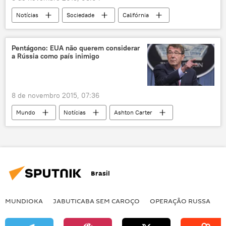
Notícias
Sociedade
Califórnia
Trident
OVNI
mísseis balísticos
EUA
Pentágono: EUA não querem considerar
a Rússia como país inimigo
8 de novembro 2015, 07:36
Mundo
Notícias
Ashton Carter
EUA
Rússia
Pentágono
Brasil
MUNDIOKA
JABUTICABA SEM CAROÇO
OPERAÇÃO RUSSA
I