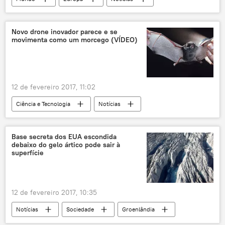
Alemanha
Angela Merkel
Frank-Walter Steinmeier
Martin Schulz
Novo drone inovador parece e se
movimenta como um morcego (VÍDEO)
presidência
12 de fevereiro 2017, 11:02
Ciência e Tecnologia
Notícias
Sociedade
Reino Unido
inovação
drone
Ciência e Tecnologia
gadget
Base secreta dos EUA escondida
debaixo do gelo ártico pode sair à
EUA
superfície
12 de fevereiro 2017, 10:35
Notícias
Sociedade
Groenlândia
arma nuclear
base militar
EUA