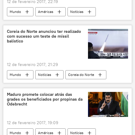
12 de fevereiro 2017, 22:19
Mundo
Américas
Notícias
México
Donald Trump
Edgar Cortez
manifestação
EUA
Coreia do Norte anunciou ter realizado
com sucesso um teste de míssil
balístico
12 de fevereiro 2017, 21:29
Mundo
Notícias
Coreia do Norte
Kim Jong-un
míssil balístico
Maduro promete colocar atrás das
grades os beneficiados por propinas da
Odebrecht
12 de fevereiro 2017, 19:09
Mundo
Américas
Notícias