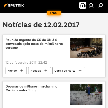
Brasil
Notícias de 12.02.2017
Reunião urgente do CS da ONU é
convocada após teste de míssil norte-
coreano
12 de fevereiro 2017, 22:42
Mundo
Notícias
Coreia do Norte
Japão
Coreia do Sul
Conselho de Segurança das Nações Unidas
Dezenas de milhares marcham no
México contra Trump
EUA