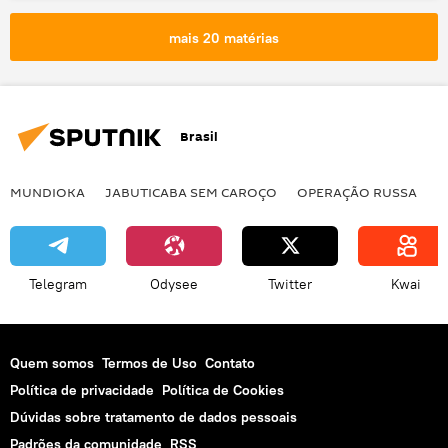
NASA
mais 20 matérias
Brasil
MUNDIOKA
JABUTICABA SEM CAROÇO
OPERAÇÃO RUSSA
I
Telegram
Odysee
Twitter
Kwai
Quem somos
Termos de Uso
Contato
Política de privacidade
Política de Cookies
Dúvidas sobre tratamento de dados pessoais
Padrões da comunidade
RSS