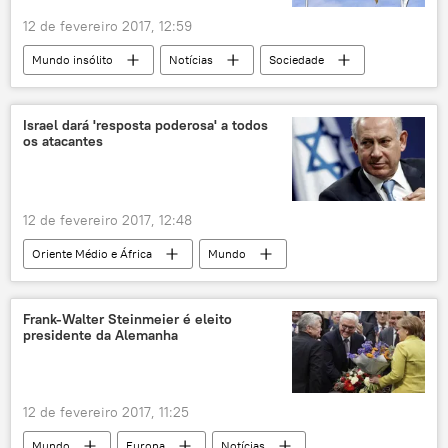
12 de fevereiro 2017, 12:59
Mundo insólito
Notícias
Sociedade
Alemanha
Havaí
nazismo
hino
tênis
EUA
Israel dará 'resposta poderosa' a todos
os atacantes
12 de fevereiro 2017, 12:48
Oriente Médio e África
Mundo
Notícias
Israel
Benjamin Netanyahu
ataques
Frank-Walter Steinmeier é eleito
presidente da Alemanha
segurança nacional
atentado terrorista
12 de fevereiro 2017, 11:25
Mundo
Europa
Notícias