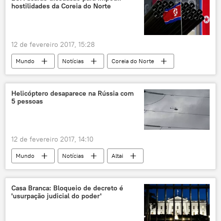
hostilidades da Coreia do Norte
12 de fevereiro 2017, 15:28
Mundo
Notícias
Coreia do Norte
mar do Japão
Donald Trump
dissuasão nuclear
relações
mísseis
Helicóptero desaparece na Rússia com
5 pessoas
EUA
12 de fevereiro 2017, 14:10
Mundo
Notícias
Altai
helicóptero
aeronave
desaparecido
Rússia
Casa Branca: Bloqueio de decreto é
'usurpação judicial do poder'