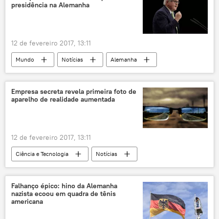
presidência na Alemanha
12 de fevereiro 2017, 13:11
Mundo
Notícias
Alemanha
Frank-Walter Steinmeier
Vladimir Putin
visita
presidência
Rússia
Empresa secreta revela primeira foto de
aparelho de realidade aumentada
eleições
12 de fevereiro 2017, 13:11
Ciência e Tecnologia
Notícias
Sociedade
Pokémon Go
tecnologias
realidade virtual
Falhanço épico: hino da Alemanha
nazista ecoou em quadra de tênis
realidade aumentada
americana