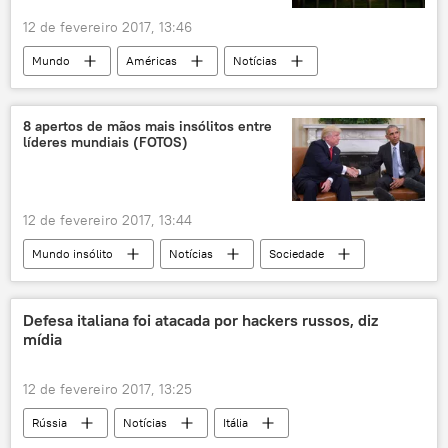
12 de fevereiro 2017, 13:46
Mundo
Américas
Notícias
Donald Trump
Tribunal de Apelações
imigração
decreto
poder
8 apertos de mãos mais insólitos entre
líderes mundiais (FOTOS)
bloqueio
EUA
12 de fevereiro 2017, 13:44
Mundo insólito
Notícias
Sociedade
Shinzo Abe
Donald Trump
Barack Obama
Raul Castro
Defesa italiana foi atacada por hackers russos, diz
mídia
Justin Trudeau
Tony Abbott
Robert Mugabe
Xi Jinping
12 de fevereiro 2017, 13:25
Mikhail Gorbachev
Rússia
Notícias
Itália