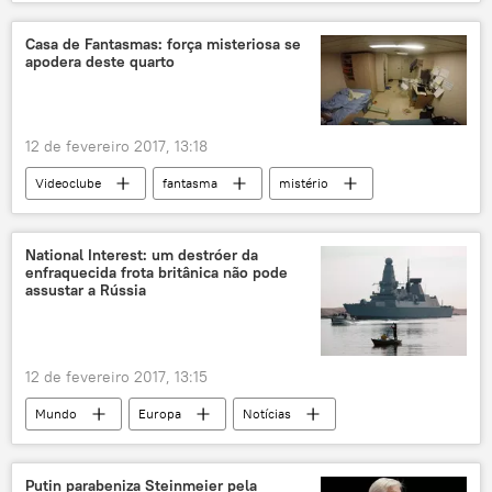
ataque hacker
hackers russos
Casa de Fantasmas: força misteriosa se
apodera deste quarto
12 de fevereiro 2017, 13:18
Videoclube
fantasma
mistério
enigma
navio
National Interest: um destróer da
enfraquecida frota britânica não pode
assustar a Rússia
12 de fevereiro 2017, 13:15
Mundo
Europa
Notícias
Ucrânia
OTAN
manobras navais
relações internacionais
Rússia
Putin parabeniza Steinmeier pela