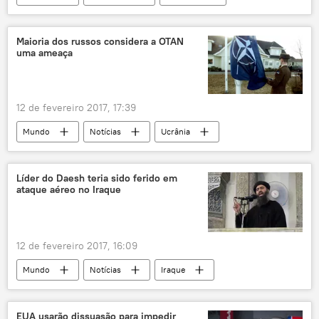
Venezuela
Odebrecht
corrupção
propina
prisão
Nicolás Maduro
Maioria dos russos considera a OTAN
uma ameaça
12 de fevereiro 2017, 17:39
Mundo
Notícias
Ucrânia
Gallup
ameaça
pesquisa
proteção
Rússia
Líder do Daesh teria sido ferido em
ataque aéreo no Iraque
12 de fevereiro 2017, 16:09
Mundo
Notícias
Iraque
Abu Bakr al-Baghdadi
Daesh
Estado Islâmico
terroristas
EUA usarão dissuasão para impedir