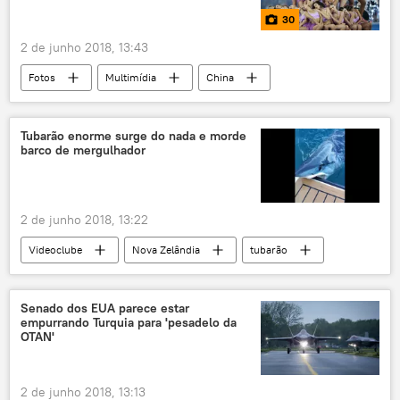
30
2 de junho 2018, 13:43
Fotos
Multimídia
China
Índia
Donetsk
Coreia do Norte
Vladimir Putin
Shinzo Abe
Tubarão enorme surge do nada e morde
barco de mergulhador
Rosgvardiya
Liga dos Campeões
EEI
futebol
Espaço
gatos
Lua
Rússia
2 de junho 2018, 13:22
Videoclube
Nova Zelândia
tubarão
ataque
mergulhadores
Senado dos EUA parece estar
empurrando Turquia para 'pesadelo da
OTAN'
2 de junho 2018, 13:13