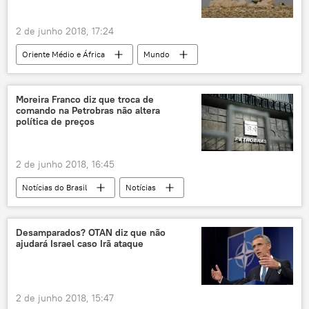
2 de junho 2018, 17:24
Oriente Médio e África
Mundo
Notícias
Israel
Faixa de Gaza
Irã
Egito
Eskhol
Moreira Franco diz que troca de
comando na Petrobras não altera
Forças de Defesa de Israel (FDI)
Nakba
política de preços
2 de junho 2018, 16:45
Notícias do Brasil
Notícias
Moreira Franco
Petrobras
Desamparados? OTAN diz que não
ajudará Israel caso Irã ataque
2 de junho 2018, 15:47