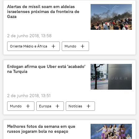
lago Ness
Eoin O'Foadhagain
Alertas de míssil soam em aldeias
israelenses próximas da fronteira de
St. Columba
The Daily Star
Gaza
2 de junho 2018, 13:58
Oriente Médio e África
Mundo
Notícias
Israel
Gaza
Eshkol
Kissufim
Erdogan afirma que Uber está 'acabado'
na Turquia
Forças de Defesa de Israel (FDI)
2 de junho 2018, 13:51
Mundo
Europa
Notícias
Turquia
Recep Tayyip Erdogan
Uber
uber
transporte
Melhores fotos da semana em que
russos jogaram bola no espaço