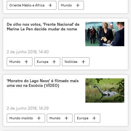
Oriente Médio e África
Mundo
Notícias
Israel
Irã
Colinas de Golã
Jens Stoltenberg
De olho nos votos, 'Frente Nacional' de
Marine Le Pen decide mudar de nome
OTAN
cooperação militar
2 de junho 2018, 14:40
Mundo
Europa
Notícias
Marine Le Pen
Jean-Marie Le Pen
RFI
Frente Nacional
'Monstro do Lago Ness' é filmado mais
uma vez na Escócia (VÍDEO)
Encontro Nacional
conservadorismo
direita conservadora
França
2 de junho 2018, 14:29
Mundo insólito
Mundo
Europa
Notícias
Sociedade
Escócia