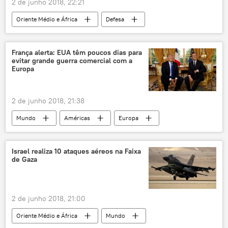
2 de junho 2018, 22:21
diplomacia
cúpula
acordo de paz
Oriente Médio e África
Defesa
EUA
Mundo
Notícias
Turquia
Índia
Recep Tayyip Erdogan
França alerta: EUA têm poucos dias para
evitar grande guerra comercial com a
William Thornberry
Europa
Muhammed Fethullah Gülen
OTAN
Senado dos EUA
F-35
caças
2 de junho 2018, 21:38
relações estratégicas
diplomacia
Mundo
Américas
Europa
EUA
Notícias
Canadá
México
Bruno Le Maire
Steven Mnuchin
Israel realiza 10 ataques aéreos na Faixa
de Gaza
Donald Trump
G7
importações
retaliação
guerra comercial
diplomacia
União Europeia
França
2 de junho 2018, 21:00
EUA
Oriente Médio e África
Mundo