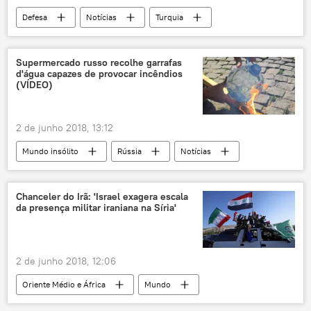
Defesa
Notícias
Turquia
OTAN
S-400
F-35
Su-57
caça
EUA
Supermercado russo recolhe garrafas
d'água capazes de provocar incêndios
(VÍDEO)
2 de junho 2018, 13:12
Mundo insólito
Rússia
Notícias
Sociedade
São Petersburgo
Ashan e Lenta
Svyatoy Istochnik
Chanceler do Irã: 'Israel exagera escala
da presença militar iraniana na Síria'
Fontanka.ru
incêndio
2 de junho 2018, 12:06
Oriente Médio e África
Mundo
Notícias
Israel
Síria
Irã