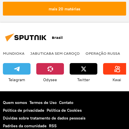
Oriente Médio
Teerã
Damasco
mais 20 matérias
Homs
Ghouta Oriental
Walid Muallem
Centro Russo de Reconciliação
EUA
Brasil
MUNDIOKA
JABUTICABA SEM CAROÇO
OPERAÇÃO RUSSA
I
Telegram
Odysee
Twitter
Kwai
Quem somos
Termos de Uso
Contato
Política de privacidade
Política de Cookies
Dúvidas sobre tratamento de dados pessoais
Padrões da comunidade
RSS