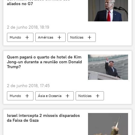
aliados no G7
2 de junho 2018, 18:19
Mundo
Américas
Notícias
Canadá
Quebec
Bill Morneau
Steven Mnuchin
G7
tarifas
Quem pagará o quarto de hotel de Kim
Jong-un durante a reunião com Donald
guerra comercial
União Europeia
Trump?
EUA
2 de junho 2018, 17:45
Mundo
Ásia e Oceania
Notícias
Coreia do Norte
Kim Jong-un
Donald Trump
reunião
Israel intercepta 2 mísseis disparados
da Faixa de Gaza