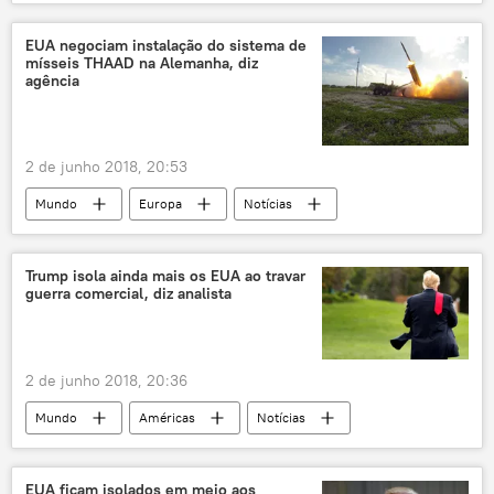
Notícias
Israel
Hamas
EUA negociam instalação do sistema de
mísseis THAAD na Alemanha, diz
agência
2 de junho 2018, 20:53
Mundo
Europa
Notícias
Alemanha
Ramstein
Donald Trump
Angela Merkel
Eric Pahon
Trump isola ainda mais os EUA ao travar
guerra comercial, diz analista
Curtis Scaparrotti
OTAN
sistema antiaéreo
defesa aérea
segurança
militares
thaad
2 de junho 2018, 20:36
União Europeia
EUA
Mundo
Américas
Notícias
Donald Trump
guerra comercial
taxa
EUA
EUA ficam isolados em meio aos