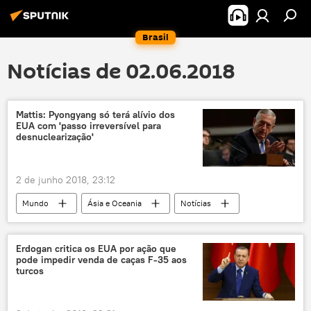
Brasil
Notícias de 02.06.2018
Mattis: Pyongyang só terá alívio dos
EUA com 'passo irreversível para
desnuclearização'
2 de junho 2018, 23:12
Mundo
Ásia e Oceania
Notícias
Coreia do Norte
Singapura
James Mattis
Donald Trump
Erdogan critica os EUA por ação que
pode impedir venda de caças F-35 aos
Kim Jong-un
turcos
Conselho de Segurança das Nações Unidas
desnuclearização
armas nucleares