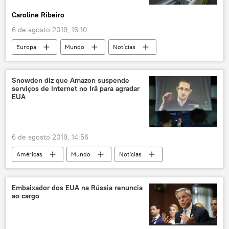
Caroline Ribeiro
6 de agosto 2019, 16:10
Europa
Mundo
Notícias
Portugal
greve
caminhoneiros
Snowden diz que Amazon suspende
serviços de Internet no Irã para agradar
EUA
6 de agosto 2019, 14:56
Américas
Mundo
Notícias
Oriente Médio e África
Jeff Bezos
Irã
EUA
Embaixador dos EUA na Rússia renuncia
ao cargo