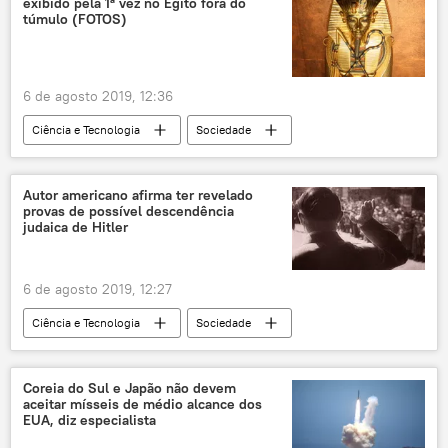
exibido pela 1ª vez no Egito fora do
túmulo (FOTOS)
6 de agosto 2019, 12:36
Ciência e Tecnologia
Sociedade
Notícias
tumba
faraó
Egito
múmia
maldição
Autor americano afirma ter revelado
provas de possível descendência
museu
Luxor
judaica de Hitler
6 de agosto 2019, 12:27
Ciência e Tecnologia
Sociedade
Notícias
Adolf Hitler
judeu
família
provas
Coreia do Sul e Japão não devem
aceitar mísseis de médio alcance dos
EUA, diz especialista