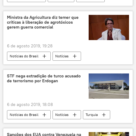
Hong Kong
manifestação
protesto
gás lacrimogêneo
bombas de gás
Ministra da Agricultura diz temer que
críticas à liberação de agrotóxicos
independência
China
gerem guerra comercial
6 de agosto 2019, 19:28
Notícias do Brasil
Notícias
Tereza Cristina
agrotóxicos
STF nega extradição de turco acusado
de terrorismo por Erdogan
6 de agosto 2019, 18:08
Notícias do Brasil
Notícias
Turquia
STF
Sanções dos EUA contra Venezuela na