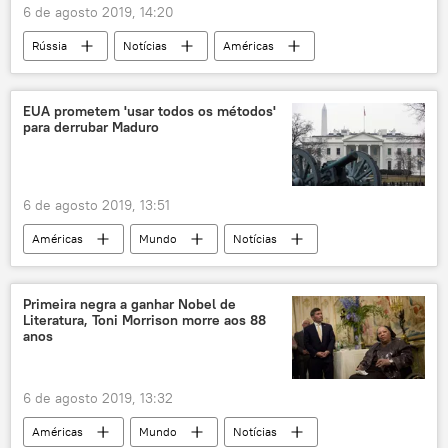
6 de agosto 2019, 14:20
Rússia
Notícias
Américas
Mundo
EUA
EUA prometem 'usar todos os métodos'
para derrubar Maduro
6 de agosto 2019, 13:51
Américas
Mundo
Notícias
sanções
Casa Branca
EUA
Venezuela
Nicolás Maduro
Primeira negra a ganhar Nobel de
Literatura, Toni Morrison morre aos 88
anos
6 de agosto 2019, 13:32
Américas
Mundo
Notícias