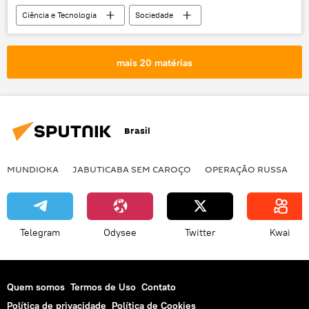
Ciência e Tecnologia
Sociedade
Notícias
depósitos
rios
Lagos
Marte
rover
NASA
mais 20 matérias
Brasil
MUNDIOKA
JABUTICABA SEM CAROÇO
OPERAÇÃO RUSSA
I
Telegram
Odysee
Twitter
Kwai
Quem somos
Termos de Uso
Contato
Política de privacidade
Política de Cookies