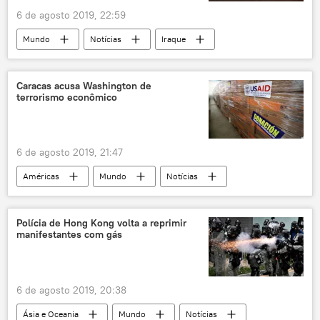
6 de agosto 2019, 22:59
Mundo
Notícias
Iraque
Síria
Daesh
Estado Islâmico
Inherent Resolve
Caracas acusa Washington de
terrorismo econômico
Departamento de Defesa dos EUA
ISIS
EUA
Pentágono
6 de agosto 2019, 21:47
Américas
Mundo
Notícias
Caracas
Washington
sanções
Nicolás Maduro
Cuba
Polícia de Hong Kong volta a reprimir
manifestantes com gás
Coreia do Norte
Síria
EUA
Irã
Venezuela
Donald Trump
6 de agosto 2019, 20:38
Ásia e Oceania
Mundo
Notícias