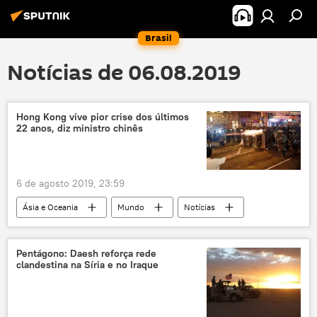
Brasil
Notícias de 06.08.2019
Hong Kong vive pior crise dos últimos
22 anos, diz ministro chinês
6 de agosto 2019, 23:59
Ásia e Oceania
Mundo
Notícias
Hong Kong
China
protestos
manifestação
Macau
Pequim
Pentágono: Daesh reforça rede
clandestina na Síria e no Iraque
Reuters