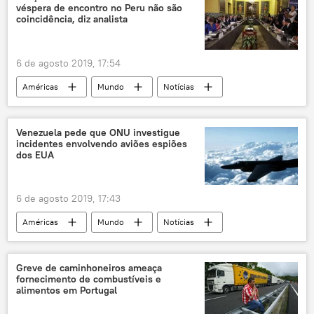
véspera de encontro no Peru não são
coincidência, diz analista
6 de agosto 2019, 17:54
Américas
Mundo
Notícias
Venezuela
Grupo de Lima
Rússia
Notícias do Brasil
EUA
Venezuela pede que ONU investigue
incidentes envolvendo aviões espiões
dos EUA
6 de agosto 2019, 17:43
Américas
Mundo
Notícias
Venezuela
aviões
espiões
militar
EUA
ONU
Greve de caminhoneiros ameaça
fornecimento de combustíveis e
alimentos em Portugal