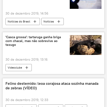
30 de dezembro 2019, 14:56
Notícias do Brasil
Notícias
Facebook
multa
'Casca grossa': tartaruga ganha briga
com chacal, mas não sobrevive ao
texugo
30 de dezembro 2019, 13:16
Videoclube
Felino destemido: leoa corajosa ataca sozinha manada
de zebras (VÍDEO)
30 de dezembro 2019, 12:33