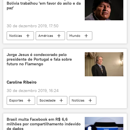
Bolívia trabalhou 'em favor do asilo e da
paz'
30 de dezembro 2019, 17:50
Notícias
Américas
Mundo
Bolívia
Evo Morales
Espanha
México
Jorge Jesus é condecorado pelo
presidente de Portugal e fala sobre
futuro no Flamengo
Caroline Ribeiro
30 de dezembro 2019, 16:24
Esportes
Sociedade
Notícias
Flamengo
Portugal
Brasil multa Facebook em R$ 6,6
milhões por compartilhamento indevido
de dados