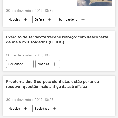
30 de dezembro 2019, 10:35
Notícias
Defesa
bombardeiro
caça
EUA
Rússia
Exército de Terracota 'recebe reforço' com descoberta
de mais 220 soldados (FOTOS)
30 de dezembro 2019, 10:35
Sociedade
Notícias
Guerreiros de Terracota
China
arqueólogos
descoberta
Problema dos 3 corpos: сientistas estão perto de
resolver questão mais antiga da astrofísica
Ciência e Tecnologia
30 de dezembro 2019, 10:28
Notícias
Sociedade
Ciência e Tecnologia
astrofísica