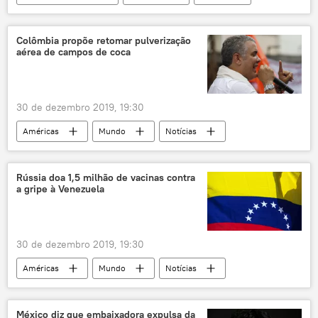
petróleo
óleo
meio-ambiente
derramamento
poluição
Colômbia propõe retomar pulverização
aérea de campos de coca
Instituto Brasileiro do Meio Ambiente (IBAMA)
30 de dezembro 2019, 19:30
Américas
Mundo
Notícias
Colômbia
coca
Iván Duque
Rússia doa 1,5 milhão de vacinas contra
a gripe à Venezuela
30 de dezembro 2019, 19:30
Américas
Mundo
Notícias
Rússia
Venezuela
Nicolás Maduro
vacina
México diz que embaixadora expulsa da