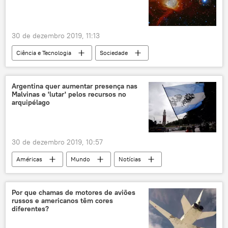
30 de dezembro 2019, 11:13
Ciência e Tecnologia
Sociedade
Notícias
pulsares
NASA
raios cósmicos
Terra
Argentina quer aumentar presença nas
Malvinas e 'lutar' pelos recursos no
Goddard Space Flight Center
arquipélago
30 de dezembro 2019, 10:57
Américas
Mundo
Notícias
Malvinas
Guerra das Malvinas
Alberto Fernández
recursos naturais
Por que chamas de motores de aviões
russos e americanos têm cores
hidrocarbonetos
Reino Unido
diferentes?
Argentina