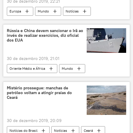
30 de dezembro 2019, 22:21
Europa
Mundo
Notícias
Rússia
Ucrânia
Gazprom
Naftogaz
gás natural
gás
Rússia e China devem sancionar o Irã ao
invés de realizar exercícios, diz oficial
gasoduto
relações bilaterais
dos EUA
Vladimir Zelensky
Aleksei Miller
energia
Economia
30 de dezembro 2019, 21:01
Oriente Médio e África
Mundo
Notícias
Rússia
Irã
China
Departamento de Estado dos EUA
Mistério prossegue: manchas de
petróleo voltam a atingir praias do
Golfo de Omã
exercícios militares
Ceará
exercícios navais
diplomacia
EUA
30 de dezembro 2019, 20:09
Notícias do Brasil
Notícias
Ceará