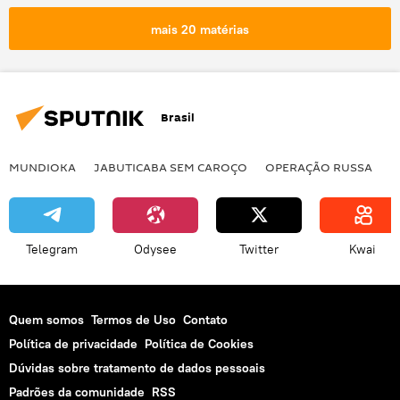
mais 20 matérias
Brasil
MUNDIOKA
JABUTICABA SEM CAROÇO
OPERAÇÃO RUSSA
I
Telegram
Odysee
Twitter
Kwai
Quem somos
Termos de Uso
Contato
Política de privacidade
Política de Cookies
Dúvidas sobre tratamento de dados pessoais
Padrões da comunidade
RSS