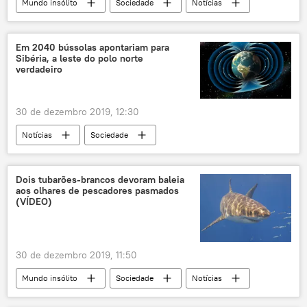
Mundo insólito
Sociedade
Notícias
ataque
animal
leão
zebra
Em 2040 bússolas apontariam para
Sibéria, a leste do polo norte
verdadeiro
30 de dezembro 2019, 12:30
Notícias
Sociedade
Ciência e Tecnologia
Polo Norte
campo magnético
Sibéria
Rússia
Dois tubarões-brancos devoram baleia
aos olhares de pescadores pasmados
(VÍDEO)
30 de dezembro 2019, 11:50
Mundo insólito
Sociedade
Notícias
tubarão
baleia
Austrália