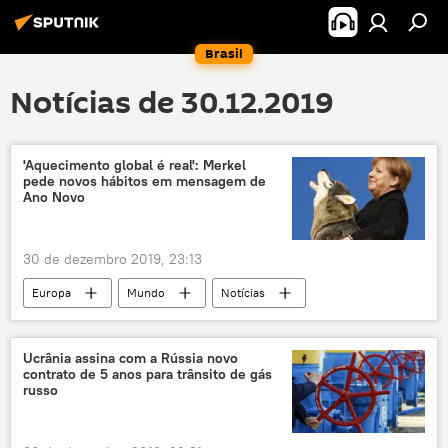
Brasil
Notícias de 30.12.2019
'Aquecimento global é real': Merkel
pede novos hábitos em mensagem de
Ano Novo
30 de dezembro 2019, 23:13
Europa
Mundo
Notícias
Alemanha
Ano Novo
Angela Merkel
mudança climática
Ucrânia assina com a Rússia novo
contrato de 5 anos para trânsito de gás
meio-ambiente
aquecimento global
russo
combustíveis fósseis
diplomacia
natureza