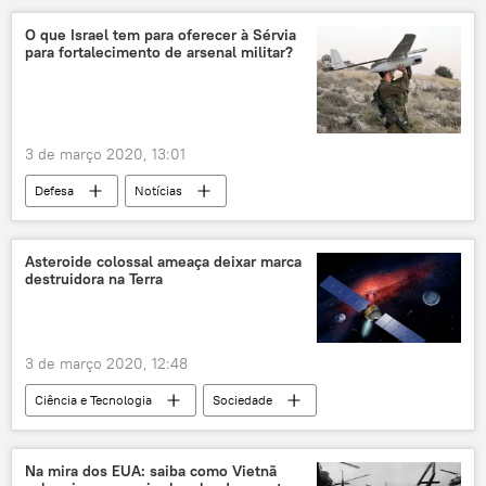
EUA
O que Israel tem para oferecer à Sérvia
para fortalecimento de arsenal militar?
3 de março 2020, 13:01
Defesa
Notícias
míssil antitanque spike
drone
blindado
Israel
Asteroide colossal ameaça deixar marca
destruidora na Terra
3 de março 2020, 12:48
Ciência e Tecnologia
Sociedade
Notícias
NASA
Terra
Na mira dos EUA: saiba como Vietnã