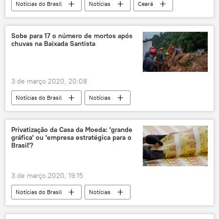
Notícias do Brasil
Notícias
Ceará
Camilo Santana
Polícia Militar
Assembleia Legislativa
política
Sobe para 17 o número de mortos após
chuvas na Baixada Santista
motim
greve
anistia
3 de março 2020, 20:08
Notícias do Brasil
Notícias
São Paulo
Santos
Guarujá
mortos
chuvas
Privatização da Casa da Moeda: 'grande
gráfica' ou 'empresa estratégica para o
Brasil'?
3 de março 2020, 19:15
Notícias do Brasil
Notícias