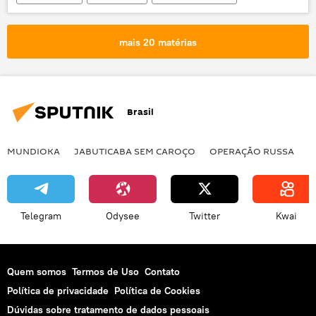
bombardeiro supersônico
bombardeiro estratégico
reabastecimento
mais 20 matérias
Tu-160
Il-78
Brasil
MUNDIOKA
JABUTICABA SEM CAROÇO
OPERAÇÃO RUSSA
I
Telegram
Odysee
Twitter
Kwai
Quem somos
Termos de Uso
Contato
Política de privacidade
Política de Cookies
Dúvidas sobre tratamento de dados pessoais