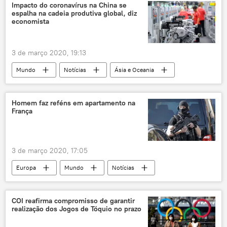
Impacto do coronavírus na China se
espalha na cadeia produtiva global, diz
economista
3 de março 2020, 19:13
Mundo
Notícias
Ásia e Oceania
Análise
China
OCDE
Notícias do Brasil
Homem faz reféns em apartamento na
França
3 de março 2020, 17:05
Europa
Mundo
Notícias
sequestro
rapto
reféns
crime
polícia
negociação
COI reafirma compromisso de garantir
realização dos Jogos de Tóquio no prazo
família
França