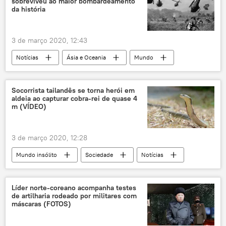
sobreviveu ao maior bombardeamento
da história
3 de março 2020, 12:43
Notícias
Ásia e Oceania
Mundo
URSS
MiG-21
EUA
Vietnã
Socorrista tailandês se torna herói em
aldeia ao capturar cobra-rei de quase 4
m (VÍDEO)
3 de março 2020, 12:28
Mundo insólito
Sociedade
Notícias
serpentes
réptil
Tailândia
captura
resgate
cobra venenosa
Líder norte-coreano acompanha testes
de artilharia rodeado por militares com
máscaras (FOTOS)