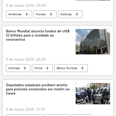
diplomacia
enriquecimento de urânio
3 de março 2020, 23:03
programa nuclear iraniano
França
Américas
Mundo
Notícias
urânio
Europa
Rússia
Estônia
China
tecnologia 5G
5G
Banco Mundial anuncia fundos de US$
12 bilhões para o combate ao
Mark Esper
OTAN
russofobia
coronavírus
ameaça russa
diplomacia
segurança
relações bilaterais
3 de março 2020, 22:22
Pentágono
EUA
Defesa
Notícias
China
Banco Mundial
novo coronavírus
ebola
saúde
doença
vírus
financiamento
Deputados estaduais proíbem anistia
para policiais envolvidos em motim no
fundo
OMS
Economia
Ceará
Notícias do Brasil
3 de março 2020, 21:05