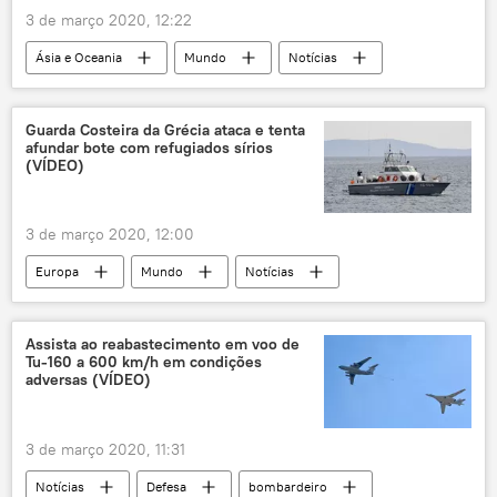
3 de março 2020, 12:22
Ásia e Oceania
Mundo
Notícias
artilharia
teste militar
lançamento de foguetes
Kim Jong-un
Guarda Costeira da Grécia ataca e tenta
afundar bote com refugiados sírios
máscara
Coreia do Norte
(VÍDEO)
Coreia do Sul
3 de março 2020, 12:00
Europa
Mundo
Notícias
Guarda Costeira grega
refugiados sírios
barco
mar Mediterrâneo
Assista ao reabastecimento em voo de
Tu-160 a 600 km/h em condições
União Europeia
Grécia
Turquia
adversas (VÍDEO)
3 de março 2020, 11:31
Notícias
Defesa
bombardeiro