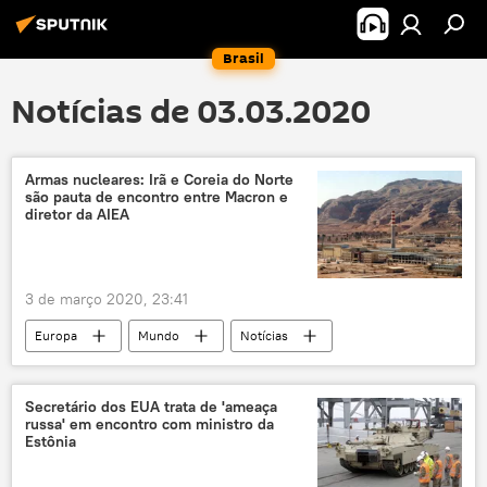
Brasil
Notícias de 03.03.2020
Armas nucleares: Irã e Coreia do Norte
são pauta de encontro entre Macron e
diretor da AIEA
3 de março 2020, 23:41
Europa
Mundo
Notícias
Ásia e Oceania
Oriente Médio e África
Coreia do Norte
Irã
Rafael Grossi
Secretário dos EUA trata de 'ameaça
russa' em encontro com ministro da
Agência Internacional de Energia Atômica (AIEA)
Estônia
armas nucleares
desnuclearização