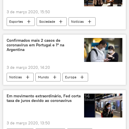
3 de março 2020, 15:50
Esportes
Sociedade
Notícias
Mundo
Tóquio
Comitê Organizador Tóquio 2020
COI
Confirmados mais 2 casos de
coronavírus em Portugal e 1° na
comitê olímpico
Argentina
Comitê Olímpico Internacional
Jogos Olímpicos
Olimpíadas
3 de março 2020, 14:20
novo coronavírus
COVID-19
Notícias
Mundo
Europa
Olimpíadas de Tóquio 2020
Japão
novo coronavírus
saúde
doença
surto
epidemia
Notícias do Brasil
Em movimento extraordinário, Fed corta
taxa de juros devido ao coronavírus
Portugal
Argentina
3 de março 2020, 13:50