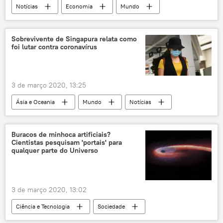
Notícias
Economia
Mundo
Américas
FED
juros
Dólar
novo coronavírus
recessão
Sobrevivente de Singapura relata como
foi lutar contra coronavírus
EUA
China
3 de março 2020, 13:25
Ásia e Oceania
Mundo
Notícias
Singapura
epidemia
pacientes
sintomas
Buracos de minhoca artificiais?
Cientistas pesquisam 'portais' para
qualquer parte do Universo
3 de março 2020, 13:02
Ciência e Tecnologia
Sociedade
Notícias
Instituto de Tecnologia da Califórnia