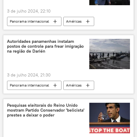
3 de julho 2024, 22:10
Panorama internacional
Américas
Mundo
Joe Biden
Kathy Hochul
Maryland
Estados Unidos
Autoridades panamenhas instalam
postos de controle para frear imigração
Minnesota
Eleições nos EUA
na região de Darién
política
3 de julho 2024, 21:30
Panorama internacional
Américas
Gustavo Petro
Panamá
América do Sul
Darién
imigração
Pesquisas eleitorais do Reino Unido
mostram Partido Conservador 'belicista'
Colômbia
EUA
imigrantes
prestes a deixar o poder
imigrantes ilegais
crise de imigrantes
Estados Unidos
fronteiras