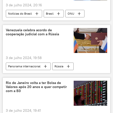
3 de julho 2024, 20:16
Emirados Árabes Unidos
Notícias do Brasil
Brasil
ONU
acordo de livre comércio
negociações
Comunidade dos Países de Língua Portuguesa (CPLP)
investimentos
golfo Pérsico
Organização Mundial da Saúde (OMS)
Conselho de Cooperação do Golfo
Venezuela celebra acordo de
cooperação judicial com a Rússia
Organização Mundial do Comércio
parceiro comercial
importações
organismos financeiros
exportações
lobby
indústria
Organização Internacional do Trabalho (OIT)
indústria petroquímica
3 de julho 2024, 19:58
Organização das Nações Unidas
OMS
relações diplomáticas
Panorama internacional
Rússia
OMC
CPLP
Venezuela
Caracas
Agência Internacional de Energia Atômica (AIEA)
Tarek William Saab
Andrey Krasnov
Rio de Janeiro volta a ter Bolsa de
Valores após 20 anos e quer competir
Moscou
Saab
com a B3
Ministério Público da Venezuela
Glonass
Américas
São Petersburgo
3 de julho 2024, 19:41
Federação da Rússia