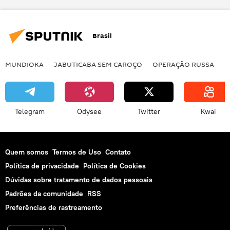
eleições nos EUA
eleições
atrasos
armas
ajuda militar
Brasil
assistência militar
negociações
debate
Viktor Orbán
Hungria
MUNDIOKA
JABUTICABA SEM CAROÇO
OPERAÇÃO RUSSA
I
cessar-fogo
Telegram
Odysee
Twitter
Kwai
Quem somos
Termos de Uso
Contato
Política de privacidade
Política de Cookies
Dúvidas sobre tratamento de dados pessoais
Padrões da comunidade
RSS
Preferências de rastreamento