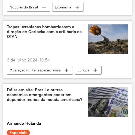
Notícias do Brasil
Economia
Rio de Janeiro
São Paulo
Brasil
Bolsa de Valores
B3
Eduardo Paes
Tropas ucranianas bombardearam a
direção de Gorlovka com a artilharia da
setor financeiro
mercado financeiro
OTAN
Emirados Árabes Unidos
3 de julho 2024, 18:54
Operação militar especial russa
Europa
Rússia
Gorlovka
República Popular de Donetsk
Kiev
Dólar em alta: Brasil e outras
economias emergentes poderiam
OTAN
Forças Armadas da Ucrânia
depender menos da moeda americana?
Organização do Tratado do Atlântico Norte
conflito armado
Armando Holanda
Especiais