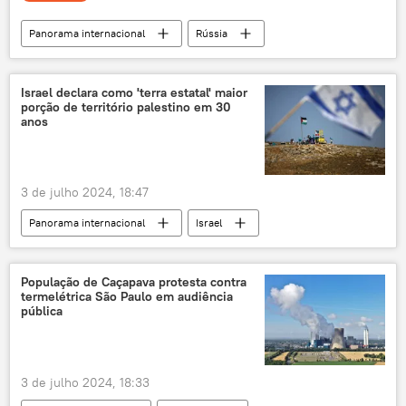
Panorama internacional
Rússia
Economia
Brasil
Mundo
Europa
dólar
Michel Temer
Israel declara como 'terra estatal' maior
porção de território palestino em 30
Jair Bolsonaro
Estados Unidos
anos
Bruno
Banco Central
Sputnik
China
exclusiva
Américas
3 de julho 2024, 18:47
BRICS
Mercosul
Fernando Haddad
Panorama internacional
Israel
Fernando Henrique Cardoso
Dilma Rousseff
Cisjordânia
Faixa de Gaza
Autoridade Palestina
Peace Now
População de Caçapava protesta contra
termelétrica São Paulo em audiência
Palestina
Autoridade Nacional Palestina
pública
Oriente Médio e África
assentamentos
israelenses
palestinos
fronteiras
3 de julho 2024, 18:33
conflito israelo-palestino
Oriente Médio