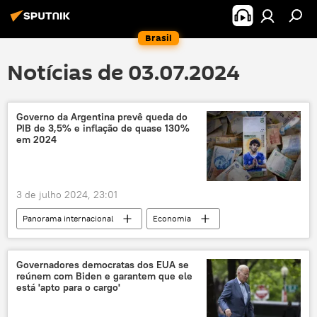
Brasil
Notícias de 03.07.2024
Governo da Argentina prevê queda do
PIB de 3,5% e inflação de quase 130%
em 2024
3 de julho 2024, 23:01
Panorama internacional
Economia
Américas
Javier Milei
Congresso
parlamento
Produto Interno Bruto
Governadores democratas dos EUA se
reúnem com Biden e garantem que ele
Argentina
dólar
peso
está 'apto para o cargo'