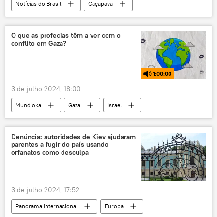
Notícias do Brasil
Caçapava
São Paulo
Vale do Paraíba
termelétrica
protestos
O que as profecias têm a ver com o
conflito em Gaza?
audiência pública
recursos hídricos
meio ambiente
saúde pública
1:00:00
poluentes
poluição
água
3 de julho 2024, 18:00
gases de efeito estufa
Mundioka
Gaza
Israel
Palestina
religião
judaísmo
islamismo
rádio
podcast
Denúncia: autoridades de Kiev ajudaram
parentes a fugir do país usando
orfanatos como desculpa
3 de julho 2024, 17:52
Panorama internacional
Europa