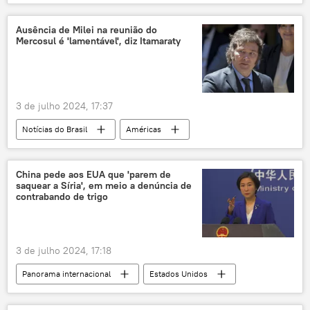
Rússia
Vladimir Zelensky
Ucrânia
Kiev
Suprema Rada
Ausência de Milei na reunião do
Mercosul é 'lamentável', diz Itamaraty
conflito ucraniano
mobilização
fuga
crianças
crianças órfãs
lei marcial
serviço militar
3 de julho 2024, 17:37
Notícias do Brasil
Américas
Javier Milei
Jair Bolsonaro
Brasil
Assunção
Paraguai
Mercosul
China pede aos EUA que 'parem de
saquear a Síria', em meio a denúncia de
Itamaraty
diplomacia
contrabando de trigo
crise diplomática
Luiz Inácio Lula da Silva
3 de julho 2024, 17:18
Panorama internacional
Estados Unidos
Síria