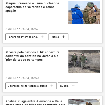
Ministério das Relações Exteriores da China
Ataque ucraniano à usina nuclear de
Zaporozhie deixa feridos e causa
tropas
Oriente Médio
apagão
Ásia e Oceania
trigo
China
EUA
Oriente Médio e África
3 de julho 2024, 16:57
Américas
contrabando
Panorama internacional
Rússia
insegurança alimentar
Europa
Rafael Grossi
Aleksei Likhachev
Zaporozhie
Kiev
Ativista pela paz dos EUA: cobertura
ocidental do conflito na Ucrânia é a
Agência Internacional de Energia Atômica (AIEA)
'pior de todos os tempos'
Ministério das Relações Exteriores da Rússia
Ucrânia
Forças Armadas da Ucrânia
3 de julho 2024, 16:50
usina nuclear
central nuclear
Operação militar especial russa
Rússia
segurança nuclear
ataque aéreo
Vladimir Putin
Ucrânia
Donbass
drones
Rosatom
OTAN
ONU
Análise: rusga entre Alemanha e Itália
atrasa envio de blindado comprado pelo