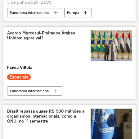
3 de julho 2024, 21:05
posto de controle
tráfico
Panorama internacional
Europa
crise humanitária
migração
Rishi Sunak
Nigel Farage
Mundo
José Raúl Mulino
Boris Johnson
Reino Unido
Acordo Mercosul-Emirados Árabes
Unidos: agora vai?
Ucrânia
Federação da Rússia
Conservadores
Partido Conservador
Partido Trabalhista
Emmanuel Macron
Flávia Villela
parlamento
Liz Truss
Especiais
Panorama internacional
Luiz Inácio Lula da Silva
Brasil
Abu Dhabi
América Latina
Brasil repassa quase R$ 900 milhões a
organismos internacionais, como a
Mercosul
Américas
Oriente Médio
ONU, no 1º semestre
exclusiva
América do Sul
Oriente Médio e África